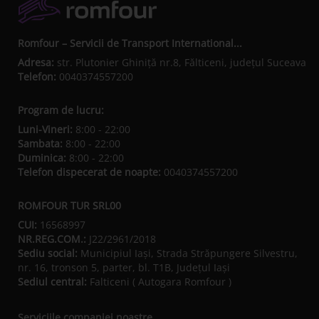
Romfour – Servicii de Transport International...
Adresa:
str. Plutonier Ghiniţă nr.8, Fălticeni, judeţul Suceava
Telefon:
0040374557200
Program de lucru:
Luni-Vineri:
8:00 - 22:00
Sambata:
8:00 - 22:00
Duminica:
8:00 - 22:00
Telefon dispecerat de noapte:
0040374557200
ROMFOUR TUR SRL00
CUI:
16568997
NR.REG.COM.:
J22/2961/2018
Sediu social:
Municipiul Iaşi, Strada Străpungere Silvestru,
nr. 16, tronson 5, parter, bl. T1B, Județul Iaşi
Sediul central:
Falticeni ( Autogara Romfour )
Serviciile companiei noastre