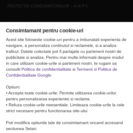
PROTECȚIA CONSUMATORILOR – A.N.P.C.
Sediul central
Consimtamant pentru cookie-uri
Falticeni ( Autogara Romfour )
str. Plutonier Ghiniţă nr.8, Fălticeni, judeţul Suceava
Acest site foloseste cookie-uri pentru a imbunatati experienta de
0040374557200
navigare, a personaliza continutul si reclamele, si a analiza
traficul. Datele colectate pot fi partajate cu partenerii nostri de
publicitate si analiza. Pentru mai multe informatii despre modul
Condiții de Transport
in care utilizam cookie-urile si partenerii nostri, te rugam sa
Condițiile de transport colete
consulti
Politica de confidentialitate
si
Termenii si Politica de
Condițiile de transport persone
Confidentialitate Google
.
ANPC
Optiuni:
• Accepta toate cookie-urile: Permite utilizarea cookie-urilor
pentru personalizarea experientei si reclame.
• Refuza cookie-urile neesentiale: Limiteaza cookie-urile la cele
strict necesare pentru functionarea site-ului.
Poti modifica optiunile tale de consimtamant oricand accesand
sectiunea Setari.