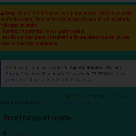
Dragi clienti, ! Romfour nu cere plata pentru colete( transport
marfa) in avans. Plata se face DOAR pe site sau direct la sofer la
ridicarea coletelor!
! Romfour nu trimite link-uri pentru plata!
! Nu răspundem pentru rezervările făcute direct la șofer și cele
care nu trec prin dispecerat!
Colete se predau și se ridică la
Agenția Romfour Pașcani
—
Strada Cuza Voda Esplanada ( Vis a vis de TELEKOM ).
Vezi
programul și harta agenției din Pașcani →
Vezi tarifele de transport colete
pe fiecare destinație, inclusiv
calculul volumetric ·
condițiile de transport
Rute transport colete
Transport colete Romania Germania