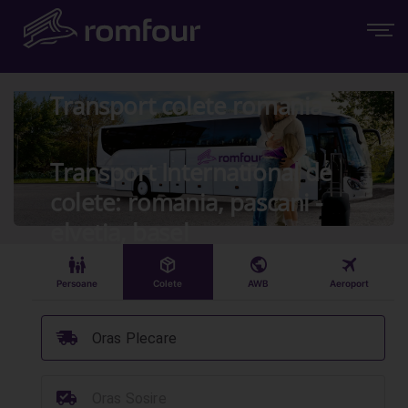
Transport colete romania
Transport International de
colete: romania, pascani -
elvetia, basel
󱠣
󰏗
󰇧
󰀝
Persoane
Colete
AWB
Aeroport
󰞈
Oras Plecare
󰳔
Oras Sosire