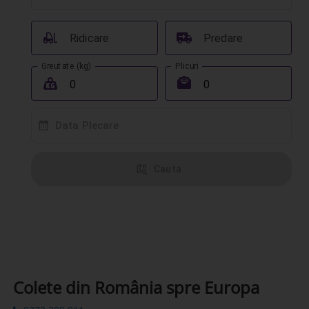
󰟉
󰔾
Ridicare
Predare
Greutate (kg)
Plicuri
󰖢
󰾱
󰸗
Data Plecare
󰦅
Cauta
Colete din România spre Europa