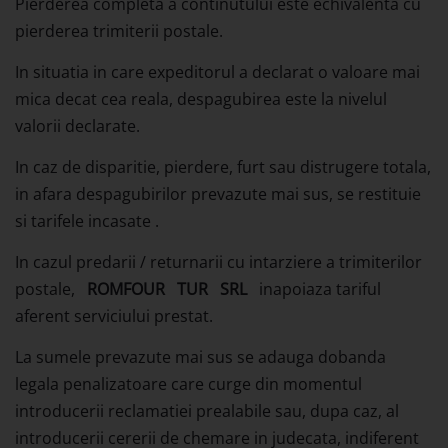
Pierderea completa a continutului este echivalenta cu
pierderea trimiterii postale.
In situatia in care expeditorul a declarat o valoare mai
mica decat cea reala, despagubirea este la nivelul
valorii declarate.
In caz de disparitie, pierdere, furt sau distrugere totala,
in afara despagubirilor prevazute mai sus, se restituie
si tarifele incasate .
In cazul predarii / returnarii cu intarziere a trimiterilor
postale,
ROMFOUR
TUR
SRL
inapoiaza tariful
aferent serviciului prestat.
La sumele prevazute mai sus se adauga dobanda
legala penalizatoare care curge din momentul
introducerii reclamatiei prealabile sau, dupa caz, al
introducerii cererii de chemare in judecata, indiferent