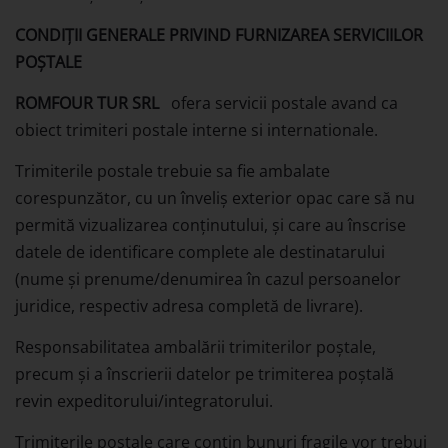
CONDIȚII GENERALE PRIVIND FURNIZAREA SERVICIILOR
POȘTALE
ROMFOUR TUR SRL
ofera servicii postale avand ca
obiect trimiteri postale interne si internationale.
Trimiterile postale trebuie sa fie ambalate
corespunzător, cu un înveliş exterior opac care să nu
permită vizualizarea conţinutului, şi care au înscrise
datele de identificare complete ale destinatarului
(nume şi prenume/denumirea în cazul persoanelor
juridice, respectiv adresa completă de livrare).
Responsabilitatea ambalării trimiterilor poştale,
precum şi a înscrierii datelor pe trimiterea poştală
revin expeditorului/integratorului.
Trimiterile poştale care conţin bunuri fragile vor trebui