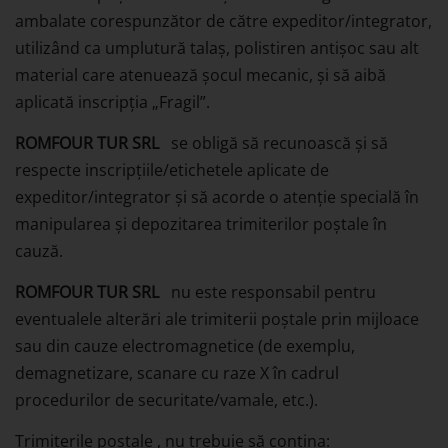
ambalate corespunzător de către expeditor/integrator,
utilizând ca umplutură talaş, polistiren antişoc sau alt
material care atenuează şocul mecanic, şi să aibă
aplicată inscripţia „Fragil”.
ROMFOUR TUR SRL
se obligă să recunoască şi să
respecte inscripţiile/etichetele aplicate de
expeditor/integrator şi să acorde o atenţie specială în
manipularea şi depozitarea trimiterilor poştale în
cauză.
ROMFOUR TUR SRL
nu este responsabil pentru
eventualele alterări ale trimiterii poştale prin mijloace
sau din cauze electromagnetice (de exemplu,
demagnetizare, scanare cu raze X în cadrul
procedurilor de securitate/vamale, etc.).
Trimiterile postale , nu trebuie să contina: