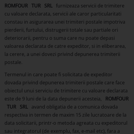
ROMFOUR
TUR
SRL
furnizeaza servicii de trimitere
cu valoare declarata, servicii ale caror particularitati
constau in asigurarea unei trimiteri postale impotriva
pierderii, furtului, distrugerii totale sau partiale ori
deteriorarii, pentru o suma care nu poate depasi
valoarea declarata de catre expeditor, si in eliberarea,
la cerere, a unei dovezi privind depunerea trimiterii
postale.
Termenul in care poate fi solicitata de expeditor
dovada privind depunerea trimiterii postale care face
obiectul unui serviciu de trimitere cu valoare declarata
este de 9 luni de la data depunerii acesteia,
ROMFOUR
TUR
SRL
avand obligatia de a comunica dovada
respectiva in termen de maxim 15 zile lucratoare de la
data solicitarii, printr-o metoda agreata cu expeditorul
sau integratorul (de exemplu, fax, e-mail etc), fara a