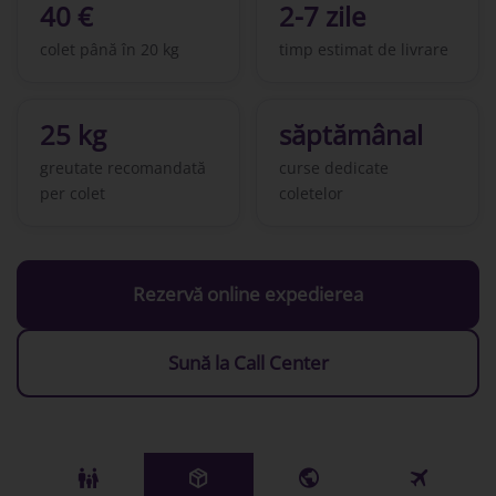
40 €
2-7 zile
colet până în 20 kg
timp estimat de livrare
25 kg
săptămânal
greutate recomandată
curse dedicate
per colet
coletelor
Rezervă online expedierea
Sună la Call Center
󱠣
󰏗
󰇧
󰀝