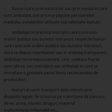
- bunuri care, prin natura lor sau prin modul in care
sunt ambalate, pot pricinui pagube persoanelor,
mediului, instalatiilor utilizate sau celorlalte bunuri;
- ambalaje ce prezinta inscriptii care contravin
ordinii publice sau bunelor moravuri, respectiv bunuri
care contravin ordinii publice sau bunelor moravuri,
daca se depun neambalate sau in ambalaj transparent,
ambalaje necorespunzatoare, care cedeaza foarte
usor (de ex. saci menajeri) sau ambalaje in care se
introduce o greutate peste limita recomandata de
producator;
- bunuri al caror transport este interzis prin
dispozitii legale, fie si numai pe o portiune de parcurs:
de ex. arme, munitii, droguri, material
exploziv/toxic/inflamabil etc.;