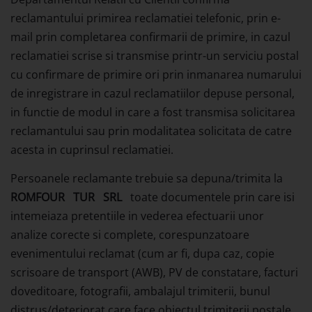
reclamantului primirea reclamatiei telefonic, prin e-
mail prin completarea confirmarii de primire, in cazul
reclamatiei scrise si transmise printr-un serviciu postal
cu confirmare de primire ori prin inmanarea numarului
de inregistrare in cazul reclamatiilor depuse personal,
in functie de modul in care a fost transmisa solicitarea
reclamantului sau prin modalitatea solicitata de catre
acesta in cuprinsul reclamatiei.
Persoanele reclamante trebuie sa depuna/trimita la
ROMFOUR
TUR
SRL
toate documentele prin care isi
intemeiaza pretentiile in vederea efectuarii unor
analize corecte si complete, corespunzatoare
evenimentului reclamat (cum ar fi, dupa caz, copie
scrisoare de transport (AWB), PV de constatare, facturi
doveditoare, fotografii, ambalajul trimiterii, bunul
distrus/deteriorat care face obiectul trimiterii postale