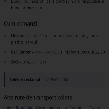
Bunuri cu inscripții care contravin ordinii publice și
bunelor moravuri
Cum comanzi
Online
–
rezervi în mai puțin de un minut
și poți
plăti cu cardul
Call Center
–
0747 066 966
, zilnic între 08:00 și 22:00
SMS
–
0742 311 211
Telefon reclamații:
0749 622 266
Alte rute de transport colete
colete România – Germania
·
colete România – Franța
·