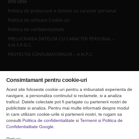
Info Utile
Politica de prelucrare a datelor cu caracter personal
Politica de utilizare Cookie-uri
Politica de confidențialitate
PRELUCRAREA DATELOR CU CARACTER PERSONAL –
A.N.S.P.D.C.
PROTECȚIA CONSUMATORILOR – A.N.P.C.
Sediul central
Consimtamant pentru cookie-uri
Falticeni ( Autogara Romfour )
str. Plutonier Ghiniţă nr.8, Fălticeni, judeţul Suceava
Acest site foloseste cookie-uri pentru a imbunatati experienta de
0040374557200
navigare, a personaliza continutul si reclamele, si a analiza
traficul. Datele colectate pot fi partajate cu partenerii nostri de
publicitate si analiza. Pentru mai multe informatii despre modul
Condiții de Transport
in care utilizam cookie-urile si partenerii nostri, te rugam sa
Condițiile de transport colete
consulti
Politica de confidentialitate
si
Termenii si Politica de
Condițiile de transport persone
Confidentialitate Google
.
ANPC