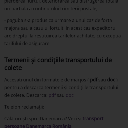
pierderea, furtul, deteriorarea sau distrugerea totala
ori partiala a continutului trimiterii postale;
- paguba s-a produs ca urmare a unui caz de forta
majora sau a cazului fortuit; in acest caz expeditorul
are dreptul la restituirea tarifelor achitate, cu exceptia
tarifului de asigurare.
Termenii și condițiile transportului de
colete
Accesați unul din formatele de mai jos (
pdf
sau
doc
)
pentru a descărca termenii și condițiile transportului
de colete. Descarca:
pdf
sau
doc
Telefon reclamații:
Călătorești spre Danemarca? Vezi și
transport
persoane Danemarca România
.