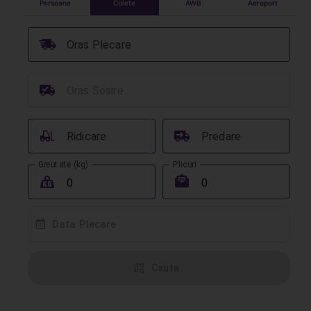
Persoane
Colete
AWB
Aeroport
󰞈
Oras Plecare
󰳔
Oras Sosire
󰟉
󰔾
Ridicare
Predare
Greutate (kg)
Plicuri
󰖢
󰾱
󰸗
Data Plecare
󰦅
Cauta