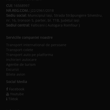
CUI:
16568997
NR.REG.COM.:
J22/2961/2018
Sediu social:
Municipiul Iaşi, Strada Străpungere Silvestru,
nr. 16, tronson 5, parter, bl. T1B, Județul Iaşi
Sediul central:
Falticeni ( Autogara Romfour )
Serviciile companiei noastre
Transport international de persoane
Transport colete
Transport auto pe platforma
Inchirieri autocare
Agentie de turism
Excursii
Bilete avion
Social Media
Facebook
Youtube
Tiktok