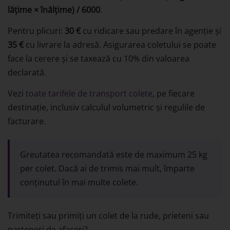
lățime × înălțime) / 6000
.
Pentru plicuri:
30 €
cu ridicare sau predare în agenție și
35 €
cu livrare la adresă. Asigurarea coletului se poate
face la cerere și se taxează cu 10% din valoarea
declarată.
Vezi
toate tarifele de transport colete
, pe fiecare
destinație, inclusiv calculul volumetric și regulile de
facturare.
Greutatea recomandată este de maximum 25 kg
per colet. Dacă ai de trimis mai mult, împarte
conținutul în mai multe colete.
Trimiteți sau primiți un colet de la rude, prieteni sau
parteneri de afaceri?