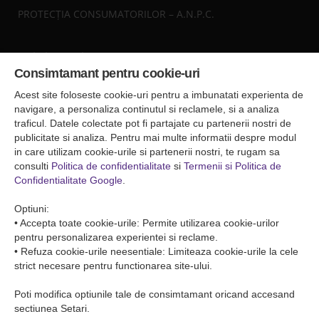
PROTECȚIA CONSUMATORILOR – A.N.P.C.
Sediul central
Consimtamant pentru cookie-uri
Falticeni ( Autogara Romfour )
str. Plutonier Ghiniţă nr.8, Fălticeni, judeţul Suceava
Acest site foloseste cookie-uri pentru a imbunatati experienta de
0040374557200
navigare, a personaliza continutul si reclamele, si a analiza
traficul. Datele colectate pot fi partajate cu partenerii nostri de
publicitate si analiza. Pentru mai multe informatii despre modul
Condiții de Transport
in care utilizam cookie-urile si partenerii nostri, te rugam sa
Condițiile de transport colete
consulti
Politica de confidentialitate
si
Termenii si Politica de
Condițiile de transport persone
Confidentialitate Google
.
ANPC
Optiuni:
• Accepta toate cookie-urile: Permite utilizarea cookie-urilor
pentru personalizarea experientei si reclame.
• Refuza cookie-urile neesentiale: Limiteaza cookie-urile la cele
strict necesare pentru functionarea site-ului.
Poti modifica optiunile tale de consimtamant oricand accesand
sectiunea Setari.