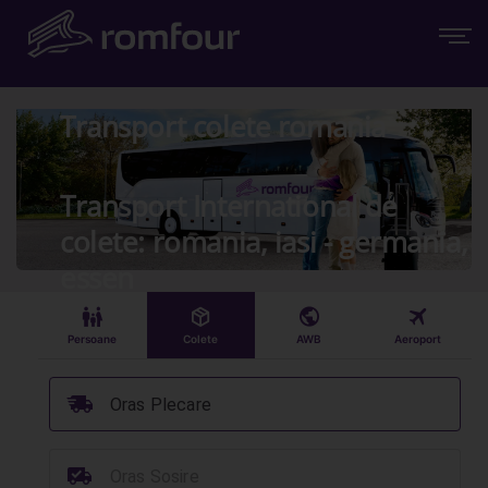
Transport colete romania
Transport International de
colete: romania, iasi - germania,
essen
󱠣
󰏗
󰇧
󰀝
Persoane
Colete
AWB
Aeroport
󰞈
Oras Plecare
󰳔
Oras Sosire