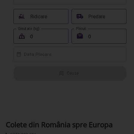
󰟉
󰔾
Ridicare
Predare
Greutate (kg)
Plicuri
󰖢
󰾱
󰸗
Data Plecare
󰦅
Cauta
Colete din România spre Europa