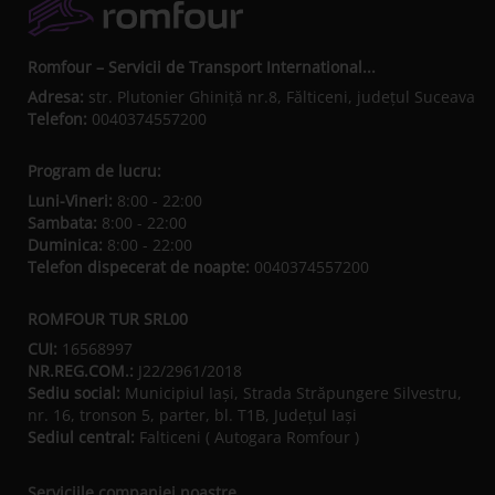
Romfour – Servicii de Transport International...
Adresa:
str. Plutonier Ghiniţă nr.8, Fălticeni, judeţul Suceava
Telefon:
0040374557200
Program de lucru:
Luni-Vineri:
8:00 - 22:00
Sambata:
8:00 - 22:00
Duminica:
8:00 - 22:00
Telefon dispecerat de noapte:
0040374557200
ROMFOUR TUR SRL00
CUI:
16568997
NR.REG.COM.:
J22/2961/2018
Sediu social:
Municipiul Iaşi, Strada Străpungere Silvestru,
nr. 16, tronson 5, parter, bl. T1B, Județul Iaşi
Sediul central:
Falticeni ( Autogara Romfour )
Serviciile companiei noastre