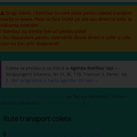
Dragi clienti, ! Romfour nu cere plata pentru colete( transport
marfa) in avans. Plata se face DOAR pe site sau direct la sofer la
ridicarea coletelor!
! Romfour nu trimite link-uri pentru plata!
! Nu răspundem pentru rezervările făcute direct la șofer și cele
care nu trec prin dispecerat!
Colete se predau și se ridică la
Agenția Romfour Iași
—
Străpungerii Silvestru, Nr.16, Bl. T1B, Tronson 5, Parter, Ap.
1.
Vezi programul și harta agenției din Iași →
Vezi tarifele de transport colete
pe fiecare destinație, inclusiv
calculul volumetric ·
condițiile de transport
Rute transport colete
Transport colete Romania Germania