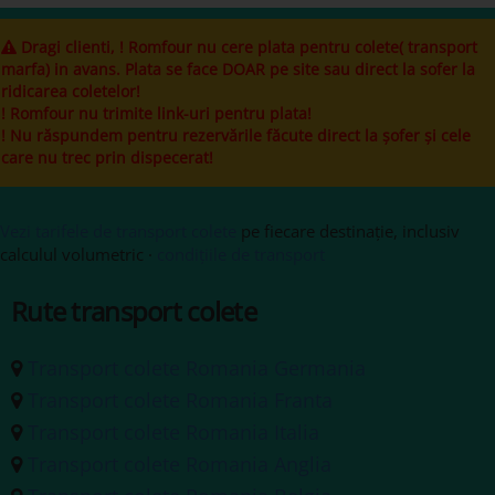
Dragi clienti, ! Romfour nu cere plata pentru colete( transport
marfa) in avans. Plata se face DOAR pe site sau direct la sofer la
ridicarea coletelor!
! Romfour nu trimite link-uri pentru plata!
! Nu răspundem pentru rezervările făcute direct la șofer și cele
care nu trec prin dispecerat!
Vezi tarifele de transport colete
pe fiecare destinație, inclusiv
calculul volumetric ·
condițiile de transport
Rute transport colete
Transport colete Romania Germania
Transport colete Romania Franta
Transport colete Romania Italia
Transport colete Romania Anglia