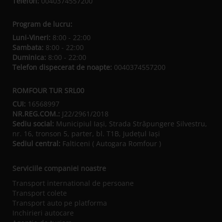
Telefon:
0040374557200
Program de lucru:
Luni-Vineri:
8:00 - 22:00
Sambata:
8:00 - 22:00
Duminica:
8:00 - 22:00
Telefon dispecerat de noapte:
0040374557200
ROMFOUR TUR SRL00
CUI:
16568997
NR.REG.COM.:
J22/2961/2018
Sediu social:
Municipiul Iaşi, Strada Străpungere Silvestru,
nr. 16, tronson 5, parter, bl. T1B, Județul Iaşi
Sediul central:
Falticeni ( Autogara Romfour )
Serviciile companiei noastre
Transport international de persoane
Transport colete
Transport auto pe platforma
Inchirieri autocare