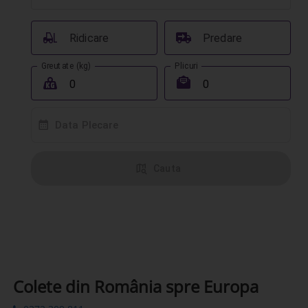
󰟉
󰔾
Ridicare
Predare
Greutate (kg)
Plicuri
󰖢
󰾱
󰸗
Data Plecare
󰦅
Cauta
Colete din România spre Europa