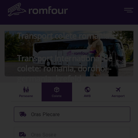
Transport colete romania
Transport International de
colete: romania, dorohoi -
germania, krefeld
󱠣
󰏗
󰇧
󰀝
Persoane
Colete
AWB
Aeroport
󰞈
Oras Plecare
󰳔
Oras Sosire