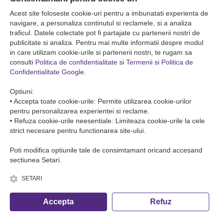
Falticeni ( Autogara Romfour )
str. Plutonier Ghiniţă nr.8, Fălticeni, judeţul Suceava
Acest site foloseste cookie-uri pentru a imbunatati experienta de
0040374557200
navigare, a personaliza continutul si reclamele, si a analiza
traficul. Datele colectate pot fi partajate cu partenerii nostri de
publicitate si analiza. Pentru mai multe informatii despre modul
Condiții de Transport
in care utilizam cookie-urile si partenerii nostri, te rugam sa
Condițiile de transport colete
consulti
Politica de confidentialitate
si
Termenii si Politica de
Condițiile de transport persone
Confidentialitate Google
.
ANPC
Optiuni:
• Accepta toate cookie-urile: Permite utilizarea cookie-urilor
pentru personalizarea experientei si reclame.
• Refuza cookie-urile neesentiale: Limiteaza cookie-urile la cele
strict necesare pentru functionarea site-ului.
Poti modifica optiunile tale de consimtamant oricand accesand
sectiunea Setari.
SETARI
© Copyright 2026 Romfour-Tur S.R.L. J22/2961/2018
Accepta
Refuz
Fa o rezervare telefonica