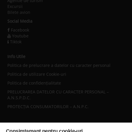
Agentie de turism
Excursii
Bilete avion
Social Media
Facebook
Youtube
Tiktok
Info Utile
Politica de prelucrare a datelor cu caracter personal
Politica de utilizare Cookie-uri
Politica de confidențialitate
PRELUCRAREA DATELOR CU CARACTER PERSONAL –
A.N.S.P.D.C.
PROTECȚIA CONSUMATORILOR – A.N.P.C.
Sediul central
Consimtamant pentru cookie-uri