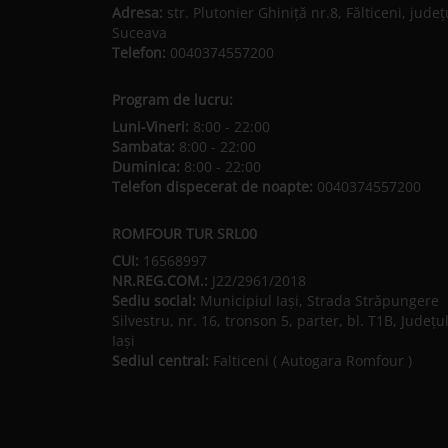
Adresa:
str. Plutonier Ghiniţă nr.8, Fălticeni, judeţ
Suceava
Telefon:
0040374557200
Program de lucru:
Luni-Vineri:
8:00 - 22:00
Sambata:
8:00 - 22:00
Duminica:
8:00 - 22:00
Telefon dispecerat de noapte:
0040374557200
ROMFOUR TUR SRL00
CUI:
16568997
NR.REG.COM.:
J22/2961/2018
Sediu social:
Municipiul Iaşi, Strada Străpungere
Silvestru, nr. 16, tronson 5, parter, bl. T1B, Județu
Iaşi
Sediul central:
Falticeni ( Autogara Romfour )