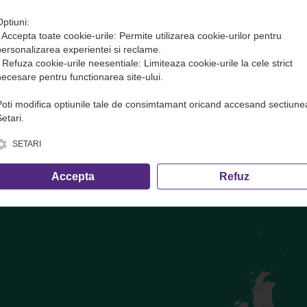
Optiuni:
• Accepta toate cookie-urile: Permite utilizarea cookie-urilor pentru
te( transport marfa) in avans. Plata se face DOAR pe site sau direct 
personalizarea experientei si reclame.
• Refuza cookie-urile neesentiale: Limiteaza cookie-urile la cele strict
ofer și cele care nu trec prin dispecerat!
necesare pentru functionarea site-ului.
Poti modifica optiunile tale de consimtamant oricand accesand sectiune
e, inclusiv calculul volumetric ·
condițiile de transport
etari.
SETARI
Accepta
Refuz