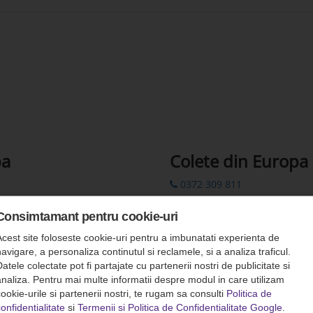
pa
Colete din Europa
0372 309 811
0372 309 822
Consimtamant pentru cookie-uri
00 44 7862 782310
Acest site foloseste cookie-uri pentru a imbunatati experienta de
colete.europa@romfour-tur
avigare, a personaliza continutul si reclamele, si a analiza traficul.
atele colectate pot fi partajate cu partenerii nostri de publicitate si
Rezervări prin SMS: 0742 311
analiza. Pentru mai multe informatii despre modul in care utilizam
ookie-urile si partenerii nostri, te rugam sa consulti
Politica de
onfidentialitate
si
Termenii si Politica de Confidentialitate Google
.