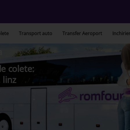
lete
Transport auto
Transfer Aeroport
Inchirie
a
e colete:
 linz