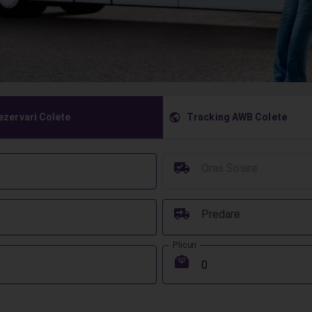
󰇧
ezervari Colete
Tracking AWB Colete
󰳔
Oras Sosire
󰔾
Predare
Plicuri
󰾱