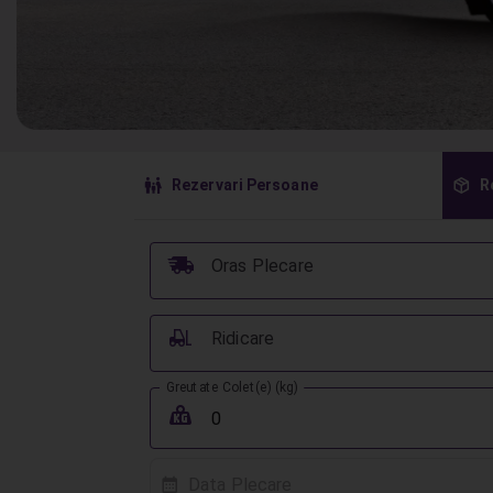
󱠣
󰏗
Rezervari Persoane
R
󰞈
Oras Plecare
󰟉
Ridicare
Greutate Colet(e) (kg)
󰖢
Data Plecare
󰸗