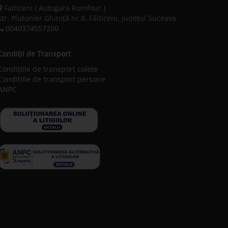
Falticeni ( Autogara Romfour )
str. Plutonier Ghiniţă nr.8, Fălticeni, judeţul Suceava
0040374557200
Condiții de Transport
Condițiile de transport colete
Condițiile de transport persone
ANPC