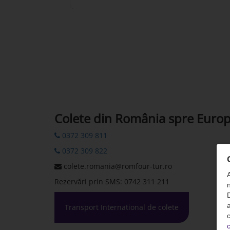
Colete din România spre Euro
0372 309 811
0372 309 822
colete.romania@romfour-tur.ro
Rezervări prin SMS: 0742 311 211
n
D
Transport International de colete
c
c