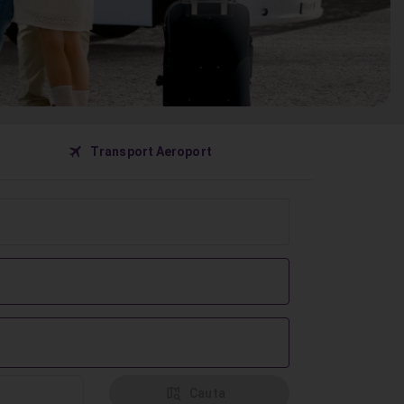
󰀝
Transport Aeroport
󰦅
Cauta