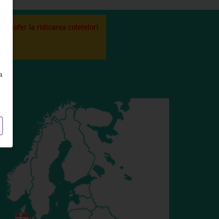
la sofer la ridicarea coletelor!
a