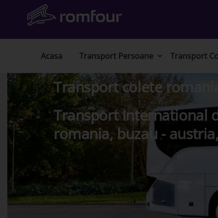
Acasa
Transport Persoane
Transport Co
Transport colete romani
Transport International d
romania, buzau - austria,