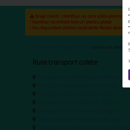
Dragi clienti, ! Romfour nu cere plata pentru cole
! Romfour nu trimite link-uri pentru plata!
! Nu răspundem pentru rezervările făcute direct la ș
Vezi tarifele de transport colete
pe fiecare destinați
S
Rute transport colete
Transport colete Romania Germania
Transport colete Romania Franta
Transport colete Romania Italia
Transport colete Romania Anglia
Transport colete Romania Belgia
Transport colete Romania Olanda
Transport colete Romania Luxemburg