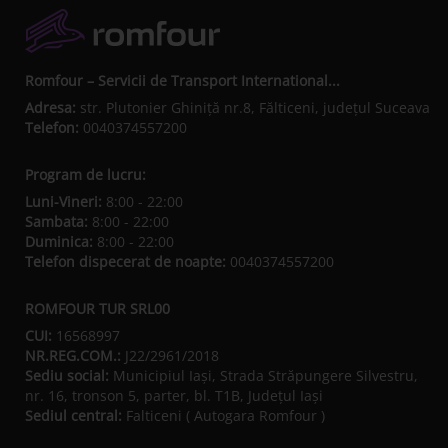
Romfour – Servicii de Transport International...
Adresa:
str. Plutonier Ghiniţă nr.8, Fălticeni, judeţul Suceava
Telefon:
0040374557200
Program de lucru:
Luni-Vineri:
8:00 - 22:00
Sambata:
8:00 - 22:00
Duminica:
8:00 - 22:00
Telefon dispecerat de noapte:
0040374557200
ROMFOUR TUR SRL00
CUI:
16568997
NR.REG.COM.:
J22/2961/2018
Sediu social:
Municipiul Iaşi, Strada Străpungere Silvestru,
nr. 16, tronson 5, parter, bl. T1B, Județul Iaşi
Sediul central:
Falticeni ( Autogara Romfour )