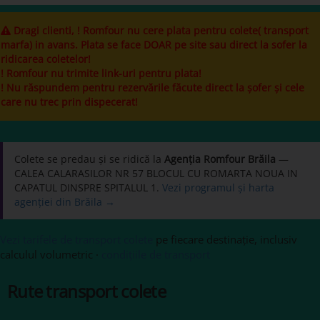
Dragi clienti, ! Romfour nu cere plata pentru colete( transport
marfa) in avans. Plata se face DOAR pe site sau direct la sofer la
ridicarea coletelor!
! Romfour nu trimite link-uri pentru plata!
! Nu răspundem pentru rezervările făcute direct la șofer și cele
care nu trec prin dispecerat!
Colete se predau și se ridică la
Agenția Romfour Brăila
—
CALEA CALARASILOR NR 57 BLOCUL CU ROMARTA NOUA IN
CAPATUL DINSPRE SPITALUL 1.
Vezi programul și harta
agenției din Brăila →
Vezi tarifele de transport colete
pe fiecare destinație, inclusiv
calculul volumetric ·
condițiile de transport
Rute transport colete