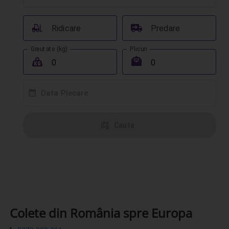
󰟉
󰔾
Ridicare
Predare
Greutate (kg)
Plicuri
󰖢
󰾱
󰸗
Data Plecare
󰦅
Cauta
Colete din România spre Europa