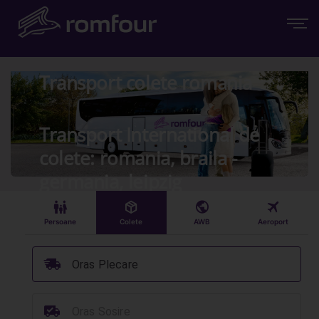
Transport colete romania
Transport International de
colete: romania, braila -
germania, leipzig
󱠣
󰏗
󰇧
󰀝
Persoane
Colete
AWB
Aeroport
󰞈
Oras Plecare
󰳔
Oras Sosire