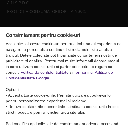
A.N.S.P.D.C.
PROTECȚIA CONSUMATORILOR – A.N.P.C.
Sediul central
Consimtamant pentru cookie-uri
Falticeni ( Autogara Romfour )
str. Plutonier Ghiniţă nr.8, Fălticeni, judeţul Suceava
Acest site foloseste cookie-uri pentru a imbunatati experienta de
0040374557200
navigare, a personaliza continutul si reclamele, si a analiza
traficul. Datele colectate pot fi partajate cu partenerii nostri de
publicitate si analiza. Pentru mai multe informatii despre modul
Condiții de Transport
in care utilizam cookie-urile si partenerii nostri, te rugam sa
Condițiile de transport colete
consulti
Politica de confidentialitate
si
Termenii si Politica de
Condițiile de transport persone
Confidentialitate Google
.
ANPC
Optiuni:
• Accepta toate cookie-urile: Permite utilizarea cookie-urilor
pentru personalizarea experientei si reclame.
• Refuza cookie-urile neesentiale: Limiteaza cookie-urile la cele
strict necesare pentru functionarea site-ului.
Poti modifica optiunile tale de consimtamant oricand accesand