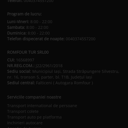
Telefon:
0040374557200
Program de lucru:
Luni-Vineri:
8:00 - 22:00
Sambata:
8:00 - 22:00
Duminica:
8:00 - 22:00
Telefon dispecerat de noapte:
0040374557200
ROMFOUR TUR SRL00
CUI:
16568997
NR.REG.COM.:
J22/2961/2018
Sediu social:
Municipiul Iaşi, Strada Străpungere Silvestru,
nr. 16, tronson 5, parter, bl. T1B, Județul Iaşi
Sediul central:
Falticeni ( Autogara Romfour )
Serviciile companiei noastre
Transport international de persoane
Transport colete
Transport auto pe platforma
Inchirieri autocare