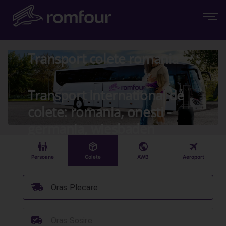
Transport colete romania
Transport International de
colete: romania, onesti -
germania, wiesbaden
󱠣
󰏗
󰇧
󰀝
Persoane
Colete
AWB
Aeroport
󰞈
Oras Plecare
󰳔
Oras Sosire