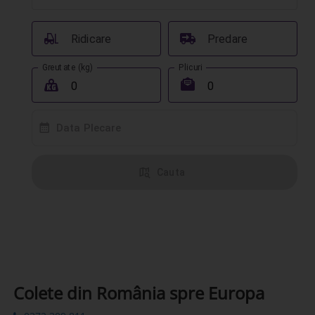
󰟉
󰔾
Ridicare
Predare
Greutate (kg)
Plicuri
󰖢
󰾱
󰸗
Data Plecare
󰦅
Cauta
Colete din România spre Europa