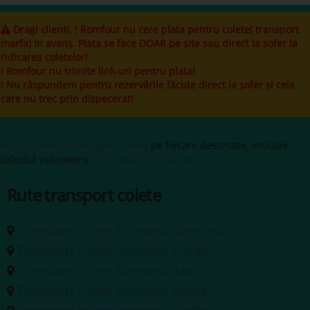
Dragi clienti, ! Romfour nu cere plata pentru colete( transport
marfa) in avans. Plata se face DOAR pe site sau direct la sofer la
ridicarea coletelor!
! Romfour nu trimite link-uri pentru plata!
! Nu răspundem pentru rezervările făcute direct la șofer și cele
care nu trec prin dispecerat!
Vezi tarifele de transport colete
pe fiecare destinație, inclusiv
calculul volumetric ·
condițiile de transport
Rute transport colete
Transport colete Romania Germania
Transport colete Romania Franta
Transport colete Romania Italia
Transport colete Romania Anglia