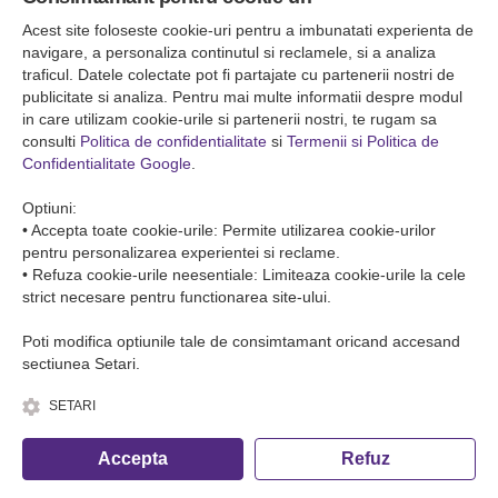
Falticeni ( Autogara Romfour )
str. Plutonier Ghiniţă nr.8, Fălticeni, judeţul Suceava
Acest site foloseste cookie-uri pentru a imbunatati experienta de
0040374557200
navigare, a personaliza continutul si reclamele, si a analiza
traficul. Datele colectate pot fi partajate cu partenerii nostri de
publicitate si analiza. Pentru mai multe informatii despre modul
Condiții de Transport
in care utilizam cookie-urile si partenerii nostri, te rugam sa
Condițiile de transport colete
consulti
Politica de confidentialitate
si
Termenii si Politica de
Condițiile de transport persone
Confidentialitate Google
.
ANPC
Optiuni:
• Accepta toate cookie-urile: Permite utilizarea cookie-urilor
pentru personalizarea experientei si reclame.
• Refuza cookie-urile neesentiale: Limiteaza cookie-urile la cele
strict necesare pentru functionarea site-ului.
Poti modifica optiunile tale de consimtamant oricand accesand
sectiunea Setari.
SETARI
© Copyright 2026 Romfour-Tur S.R.L. J22/2961/2018
Accepta
Refuz
Fa o rezervare telefonica