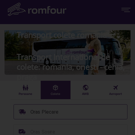
Transport colete romania
Transport International de
colete: romania, onesti - cehia,
praga
󱠣
󰏗
󰇧
󰀝
Persoane
Colete
AWB
Aeroport
󰞈
Oras Plecare
󰳔
Oras Sosire