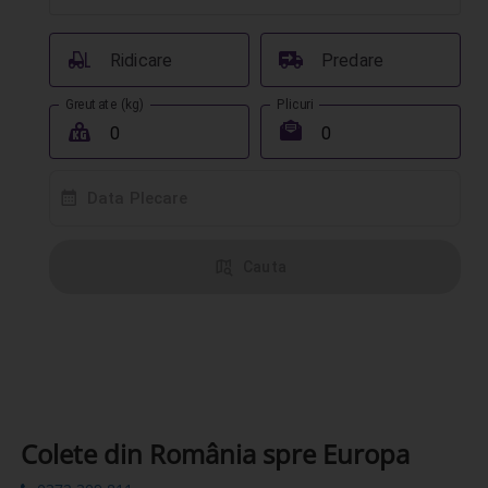
󰟉
󰔾
Ridicare
Predare
Greutate (kg)
Plicuri
󰖢
󰾱
󰸗
Data Plecare
󰦅
Cauta
Colete din România spre Europa