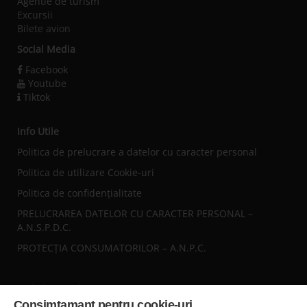
Agentie de turism
Excursii
Bilete avion
Social Media
Facebook
Youtube
Tiktok
Info Utile
Politica de prelucrare a datelor cu caracter personal
Politica de utilizare Cookie-uri
Politica de confidențialitate
PRELUCRAREA DATELOR CU CARACTER PERSONAL –
A.N.S.P.D.C.
PROTECȚIA CONSUMATORILOR – A.N.P.C.
Sediul central
Consimtamant pentru cookie-uri