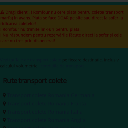
Dragi clienti, ! Romfour nu cere plata pentru colete( transport
marfa) in avans. Plata se face DOAR pe site sau direct la sofer la
ridicarea coletelor!
! Romfour nu trimite link-uri pentru plata!
! Nu răspundem pentru rezervările făcute direct la șofer și cele
care nu trec prin dispecerat!
Vezi tarifele de transport colete
pe fiecare destinație, inclusiv
calculul volumetric ·
condițiile de transport
Rute transport colete
Transport colete Romania Germania
Transport colete Romania Franta
Transport colete Romania Italia
Transport colete Romania Anglia