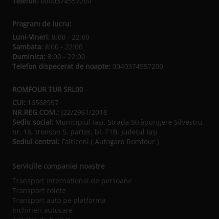
Telefon:
0040374557200
Program de lucru:
Luni-Vineri:
8:00 - 22:00
Sambata:
8:00 - 22:00
Duminica:
8:00 - 22:00
Telefon dispecerat de noapte:
0040374557200
ROMFOUR TUR SRL00
CUI:
16568997
NR.REG.COM.:
J22/2961/2018
Sediu social:
Municipiul Iaşi, Strada Străpungere Silvestru,
nr. 16, tronson 5, parter, bl. T1B, Județul Iaşi
Sediul central:
Falticeni ( Autogara Romfour )
Serviciile companiei noastre
Transport international de persoane
Transport colete
Transport auto pe platforma
Inchirieri autocare