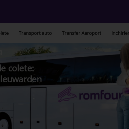
lete
Transport auto
Transfer Aeroport
Inchirie
a
e colete:
, leuwarden