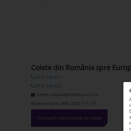
Colete din România spre Euro
0372 309 811
0372 309 822
colete.romania@romfour-tur.ro
Rezervări prin SMS: 0742 311 211
n
D
Transport International de colete
c
c