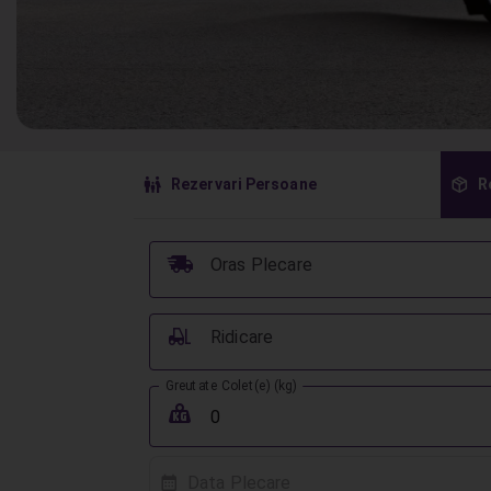
󱠣
󰏗
Rezervari Persoane
R
󰞈
Oras Plecare
󰟉
Ridicare
Greutate Colet(e) (kg)
󰖢
Data Plecare
󰸗