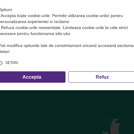
Optiuni:
• Accepta toate cookie-urile: Permite utilizarea cookie-urilor pentru
te( transport marfa) in avans. Plata se face DOAR pe site sau direct 
personalizarea experientei si reclame.
• Refuza cookie-urile neesentiale: Limiteaza cookie-urile la cele strict
ofer și cele care nu trec prin dispecerat!
necesare pentru functionarea site-ului.
Poti modifica optiunile tale de consimtamant oricand accesand sectiune
e, inclusiv calculul volumetric ·
condițiile de transport
etari.
SETARI
Accepta
Refuz