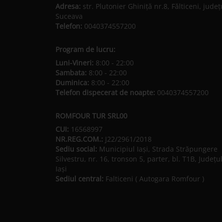
Adresa:
str. Plutonier Ghiniţă nr.8, Fălticeni, judeţ
Suceava
Telefon:
0040374557200
Program de lucru:
Luni-Vineri:
8:00 - 22:00
Sambata:
8:00 - 22:00
Duminica:
8:00 - 22:00
Telefon dispecerat de noapte:
0040374557200
ROMFOUR TUR SRL00
CUI:
16568997
NR.REG.COM.:
J22/2961/2018
Sediu social:
Municipiul Iaşi, Strada Străpungere
Silvestru, nr. 16, tronson 5, parter, bl. T1B, Județu
Iaşi
Sediul central:
Falticeni ( Autogara Romfour )