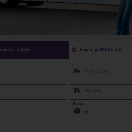
󰇧
ezervari Colete
Tracking AWB Colete
󰳔
Oras Sosire
󰔾
Predare
Plicuri
󰾱