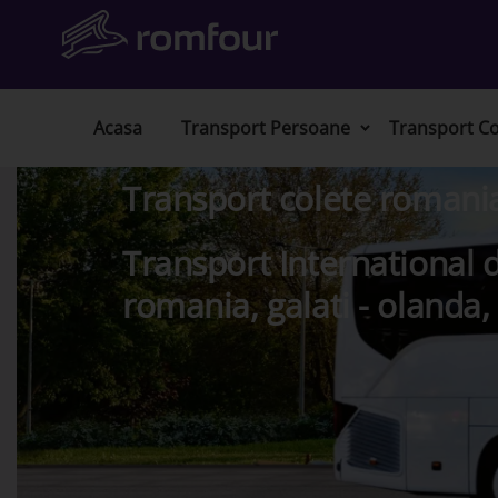
Acasa
Transport Persoane
Transport Co
Transport colete romani
Transport International d
romania, galati - olanda