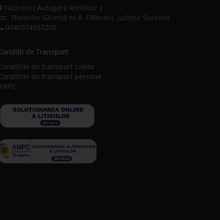
Falticeni ( Autogara Romfour )
str. Plutonier Ghiniţă nr.8, Fălticeni, judeţul Suceava
0040374557200
Condiții de Transport
Condițiile de transport colete
Condițiile de transport persone
ANPC