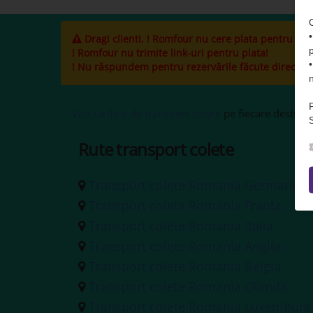
Dragi clienti, ! Romfour nu cere plata pentru cole
! Romfour nu trimite link-uri pentru plata!
! Nu răspundem pentru rezervările făcute direct la ș
Vezi tarifele de transport colete
pe fiecare destinați
S
Rute transport colete
Transport colete Romania Germania
Transport colete Romania Franta
Transport colete Romania Italia
Transport colete Romania Anglia
Transport colete Romania Belgia
Transport colete Romania Olanda
Transport colete Romania Luxemburg