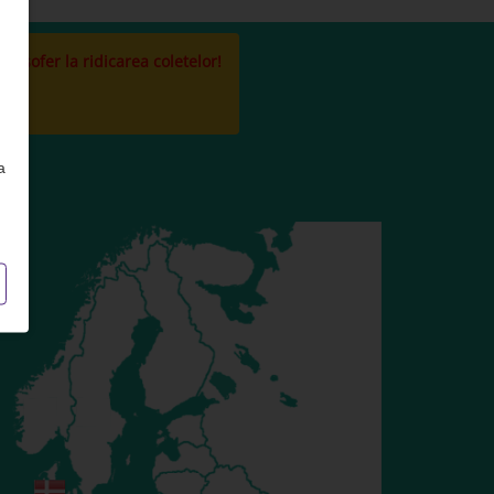
la sofer la ridicarea coletelor!
a