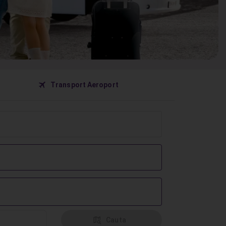
󰀝
Transport Aeroport
󰦅
Cauta