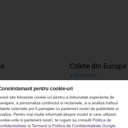
pa
Colete din Europa
0372 309 811
0372 309 822
Consimtamant pentru cookie-uri
00 44 7862 782310
Acest site foloseste cookie-uri pentru a imbunatati experienta de
colete.europa@romfour-tur
avigare, a personaliza continutul si reclamele, si a analiza traficul.
atele colectate pot fi partajate cu partenerii nostri de publicitate si
Rezervări prin SMS: 0742 311
analiza. Pentru mai multe informatii despre modul in care utilizam
ookie-urile si partenerii nostri, te rugam sa consulti
Politica de
onfidentialitate
si
Termenii si Politica de Confidentialitate Google
.