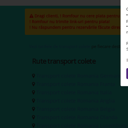
Dragi clienti, ! Romfour nu cere plata pentru cole
! Romfour nu trimite link-uri pentru plata!
! Nu răspundem pentru rezervările făcute direct la ș
Vezi tarifele de transport colete
pe fiecare destinați
S
Rute transport colete
Transport colete Romania Germania
Transport colete Romania Franta
Transport colete Romania Italia
Transport colete Romania Anglia
Transport colete Romania Belgia
Transport colete Romania Olanda
Transport colete Romania Luxemburg