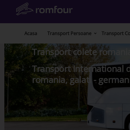
Acasa
Transport Persoane
Transport Co
Transport colete romani
Transport International d
romania, galati - germa