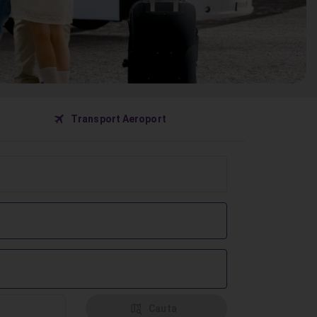
󰀝
Transport Aeroport
󰦅
Cauta