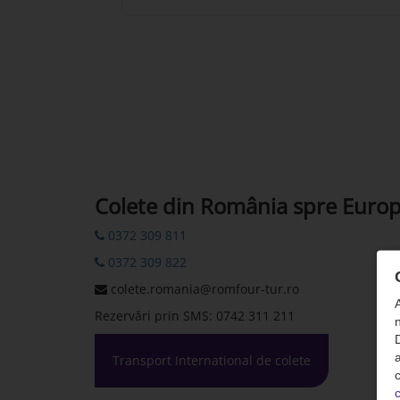
Colete din România spre Euro
0372 309 811
0372 309 822
colete.romania@romfour-tur.ro
Rezervări prin SMS: 0742 311 211
n
D
Transport International de colete
c
c