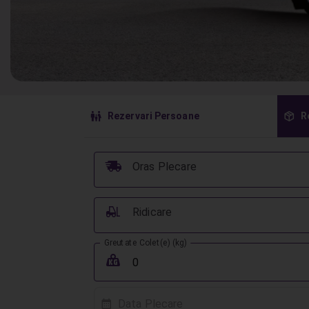
󱠣
󰏗
Rezervari Persoane
R
󰞈
Oras Plecare
󰟉
Ridicare
Greutate Colet(e) (kg)
󰖢
Data Plecare
󰸗