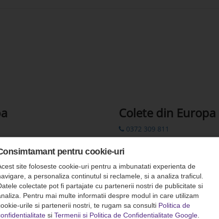
pa
Colete din Europa
0372 309 811
0372 309 822
Consimtamant pentru cookie-uri
00 44 7862 782310
Acest site foloseste cookie-uri pentru a imbunatati experienta de
colete.europa@romfour-tur
avigare, a personaliza continutul si reclamele, si a analiza traficul.
atele colectate pot fi partajate cu partenerii nostri de publicitate si
Rezervări prin SMS: 0742 311
analiza. Pentru mai multe informatii despre modul in care utilizam
ookie-urile si partenerii nostri, te rugam sa consulti
Politica de
onfidentialitate
si
Termenii si Politica de Confidentialitate Google
.