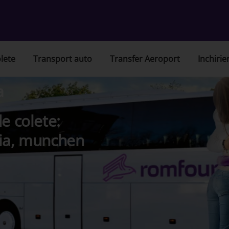
lete
Transport auto
Transfer Aeroport
Inchirie
a
e colete:
nia, munchen