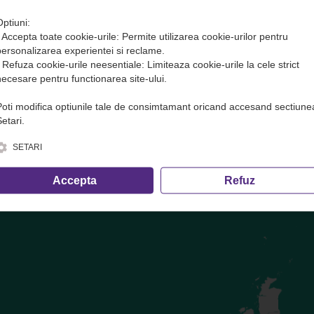
Optiuni:
• Accepta toate cookie-urile: Permite utilizarea cookie-urilor pentru
te( transport marfa) in avans. Plata se face DOAR pe site sau direct 
personalizarea experientei si reclame.
• Refuza cookie-urile neesentiale: Limiteaza cookie-urile la cele strict
ofer și cele care nu trec prin dispecerat!
necesare pentru functionarea site-ului.
Poti modifica optiunile tale de consimtamant oricand accesand sectiune
e, inclusiv calculul volumetric ·
condițiile de transport
etari.
SETARI
Accepta
Refuz