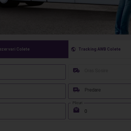
󰇧
ezervari Colete
Tracking AWB Colete
󰳔
Oras Sosire
󰔾
Predare
Plicuri
󰾱