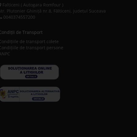
Falticeni ( Autogara Romfour )
str. Plutonier Ghiniţă nr.8, Fălticeni, judeţul Suceava
0040374557200
Condiții de Transport
Condițiile de transport colete
Condițiile de transport persone
ANPC