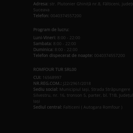
Adresa:
str. Plutonier Ghiniţă nr.8, Fălticeni, judeţ
Suceava
Telefon:
0040374557200
Program de lucru:
Luni-Vineri:
8:00 - 22:00
Sambata:
8:00 - 22:00
Duminica:
8:00 - 22:00
Telefon dispecerat de noapte:
0040374557200
ROMFOUR TUR SRL00
CUI:
16568997
NR.REG.COM.:
J22/2961/2018
Sediu social:
Municipiul Iaşi, Strada Străpungere
Silvestru, nr. 16, tronson 5, parter, bl. T1B, Județu
Iaşi
Sediul central:
Falticeni ( Autogara Romfour )