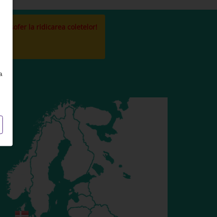
la sofer la ridicarea coletelor!
a