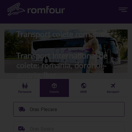
Transport colete romania
Transport International de
colete: romania, dorohoi -
austria, linz
󱠣
󰏗
󰇧
󰀝
Persoane
Colete
AWB
Aeroport
󰞈
Oras Plecare
󰳔
Oras Sosire