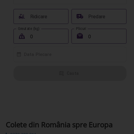
󰟉
󰔾
Ridicare
Predare
Greutate (kg)
Plicuri
󰖢
󰾱
󰸗
Data Plecare
󰦅
Cauta
Colete din România spre Europa