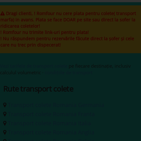
Dragi clienti, ! Romfour nu cere plata pentru colete( transport
marfa) in avans. Plata se face DOAR pe site sau direct la sofer la
ridicarea coletelor!
! Romfour nu trimite link-uri pentru plata!
! Nu răspundem pentru rezervările făcute direct la șofer și cele
care nu trec prin dispecerat!
Vezi tarifele de transport colete
pe fiecare destinație, inclusiv
calculul volumetric ·
condițiile de transport
Rute transport colete
Transport colete Romania Germania
Transport colete Romania Franta
Transport colete Romania Italia
Transport colete Romania Anglia