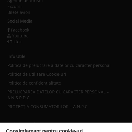
Agentie de turism
Excursii
Bilete avion
Social Media
Facebook
Youtube
Tiktok
Info Utile
Politica de prelucrare a datelor cu caracter personal
Politica de utilizare Cookie-uri
Politica de confidențialitate
PRELUCRAREA DATELOR CU CARACTER PERSONAL –
A.N.S.P.D.C.
PROTECȚIA CONSUMATORILOR – A.N.P.C.
Sediul central
Consimtamant pentru cookie-uri