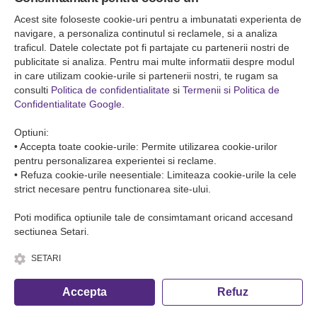
Falticeni ( Autogara Romfour )
str. Plutonier Ghiniţă nr.8, Fălticeni, judeţul Suceava
Acest site foloseste cookie-uri pentru a imbunatati experienta de
0040374557200
navigare, a personaliza continutul si reclamele, si a analiza
traficul. Datele colectate pot fi partajate cu partenerii nostri de
publicitate si analiza. Pentru mai multe informatii despre modul
Condiții de Transport
in care utilizam cookie-urile si partenerii nostri, te rugam sa
Condițiile de transport colete
consulti
Politica de confidentialitate
si
Termenii si Politica de
Condițiile de transport persone
Confidentialitate Google
.
ANPC
Optiuni:
• Accepta toate cookie-urile: Permite utilizarea cookie-urilor
pentru personalizarea experientei si reclame.
• Refuza cookie-urile neesentiale: Limiteaza cookie-urile la cele
strict necesare pentru functionarea site-ului.
Poti modifica optiunile tale de consimtamant oricand accesand
sectiunea Setari.
SETARI
© Copyright 2026 Romfour-Tur S.R.L. J22/2961/2018
Accepta
Refuz
Fa o rezervare telefonica