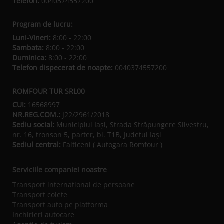
Telefon:
0040374557200
Program de lucru:
Luni-Vineri:
8:00 - 22:00
Sambata:
8:00 - 22:00
Duminica:
8:00 - 22:00
Telefon dispecerat de noapte:
0040374557200
ROMFOUR TUR SRL00
CUI:
16568997
NR.REG.COM.:
J22/2961/2018
Sediu social:
Municipiul Iaşi, Strada Străpungere Silvestru,
nr. 16, tronson 5, parter, bl. T1B, Județul Iaşi
Sediul central:
Falticeni ( Autogara Romfour )
Serviciile companiei noastre
Transport international de persoane
Transport colete
Transport auto pe platforma
Inchirieri autocare