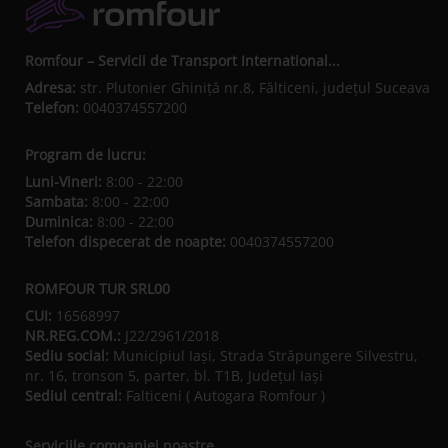
Romfour – Servicii de Transport International...
Adresa:
str. Plutonier Ghiniţă nr.8, Fălticeni, judeţul Suceava
Telefon:
0040374557200
Program de lucru:
Luni-Vineri:
8:00 - 22:00
Sambata:
8:00 - 22:00
Duminica:
8:00 - 22:00
Telefon dispecerat de noapte:
0040374557200
ROMFOUR TUR SRL00
CUI:
16568997
NR.REG.COM.:
J22/2961/2018
Sediu social:
Municipiul Iaşi, Strada Străpungere Silvestru,
nr. 16, tronson 5, parter, bl. T1B, Județul Iaşi
Sediul central:
Falticeni ( Autogara Romfour )
Serviciile companiei noastre