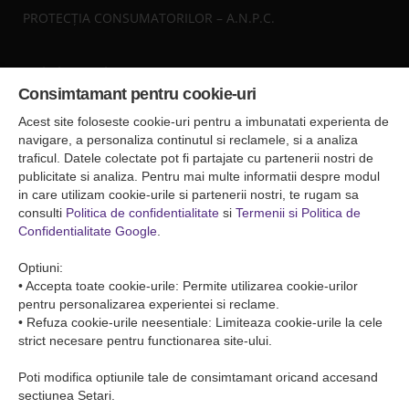
PROTECȚIA CONSUMATORILOR – A.N.P.C.
Sediul central
Consimtamant pentru cookie-uri
Falticeni ( Autogara Romfour )
str. Plutonier Ghiniţă nr.8, Fălticeni, judeţul Suceava
Acest site foloseste cookie-uri pentru a imbunatati experienta de
0040374557200
navigare, a personaliza continutul si reclamele, si a analiza
traficul. Datele colectate pot fi partajate cu partenerii nostri de
publicitate si analiza. Pentru mai multe informatii despre modul
Condiții de Transport
in care utilizam cookie-urile si partenerii nostri, te rugam sa
Condițiile de transport colete
consulti
Politica de confidentialitate
si
Termenii si Politica de
Condițiile de transport persone
Confidentialitate Google
.
ANPC
Optiuni:
• Accepta toate cookie-urile: Permite utilizarea cookie-urilor
pentru personalizarea experientei si reclame.
• Refuza cookie-urile neesentiale: Limiteaza cookie-urile la cele
strict necesare pentru functionarea site-ului.
Poti modifica optiunile tale de consimtamant oricand accesand
sectiunea Setari.