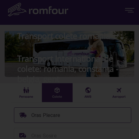
Transport colete romania
Transport International de
colete: romania, constanta -
belgia, gent
󱠣
󰏗
󰇧
󰀝
Persoane
Colete
AWB
Aeroport
󰞈
Oras Plecare
󰳔
Oras Sosire