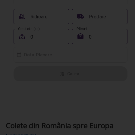
󰟉
󰔾
Ridicare
Predare
Greutate (kg)
Plicuri
󰖢
󰾱
󰸗
Data Plecare
󰦅
Cauta
Colete din România spre Europa