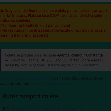
Dragi clienti, ! Romfour nu cere plata pentru colete( transport
marfa) in avans. Plata se face DOAR pe site sau direct la sofer la
ridicarea coletelor!
! Romfour nu trimite link-uri pentru plata!
! Nu răspundem pentru rezervările făcute direct la șofer și cele
care nu trec prin dispecerat!
Colete se predau și se ridică la
Agenția Romfour Constanța
— Bulevardul Tomis, Nr. 299, Bloc B3, Parter, Scara A (vizavi
de OMV).
Vezi programul și harta agenției din Constanța →
Vezi tarifele de transport colete
pe fiecare destinație, inclusiv
calculul volumetric ·
condițiile de transport
Rute transport colete
Transport colete Romania Germania