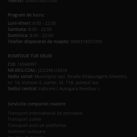
Telefon:
0040374557200
Program de lucru:
Luni-Vineri:
8:00 - 22:00
Sambata:
8:00 - 22:00
Duminica:
8:00 - 22:00
Telefon dispecerat de noapte:
0040374557200
ROMFOUR TUR SRL00
CUI:
16568997
NR.REG.COM.:
J22/2961/2018
Sediu social:
Municipiul Iaşi, Strada Străpungere Silvestru,
nr. 16, tronson 5, parter, bl. T1B, Județul Iaşi
Sediul central:
Falticeni ( Autogara Romfour )
Serviciile companiei noastre
Transport international de persoane
Transport colete
Transport auto pe platforma
Inchirieri autocare