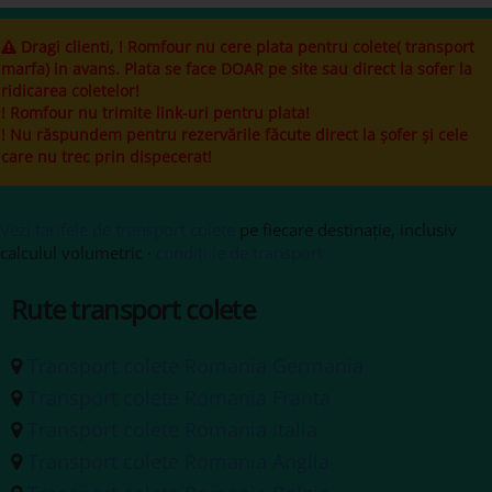
Dragi clienti, ! Romfour nu cere plata pentru colete( transport
marfa) in avans. Plata se face DOAR pe site sau direct la sofer la
ridicarea coletelor!
! Romfour nu trimite link-uri pentru plata!
! Nu răspundem pentru rezervările făcute direct la șofer și cele
care nu trec prin dispecerat!
Vezi tarifele de transport colete
pe fiecare destinație, inclusiv
calculul volumetric ·
condițiile de transport
Rute transport colete
Transport colete Romania Germania
Transport colete Romania Franta
Transport colete Romania Italia
Transport colete Romania Anglia