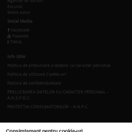
Agentie de turism
Excursii
Bilete avion
Social Media
Facebook
Youtube
Tiktok
Info Utile
Politica de prelucrare a datelor cu caracter personal
Politica de utilizare Cookie-uri
Politica de confidențialitate
PRELUCRAREA DATELOR CU CARACTER PERSONAL –
A.N.S.P.D.C.
PROTECȚIA CONSUMATORILOR – A.N.P.C.
Sediul central
Consimtamant pentru cookie-uri