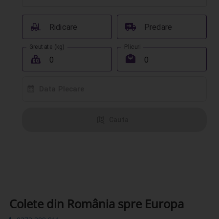
󰟉
󰔾
Ridicare
Predare
Greutate (kg)
Plicuri
󰖢
󰾱
󰸗
Data Plecare
󰦅
Cauta
Colete din România spre Europa