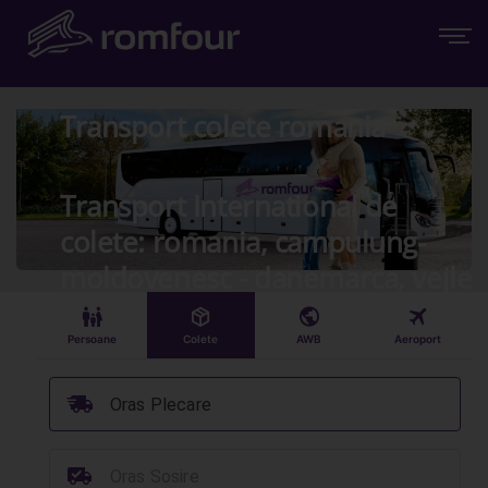
Transport colete romania
Transport International de
colete: romania, campulung-
moldovenesc - danemarca, vejle
󱠣
󰏗
󰇧
󰀝
Persoane
Colete
AWB
Aeroport
󰞈
Oras Plecare
󰳔
Oras Sosire