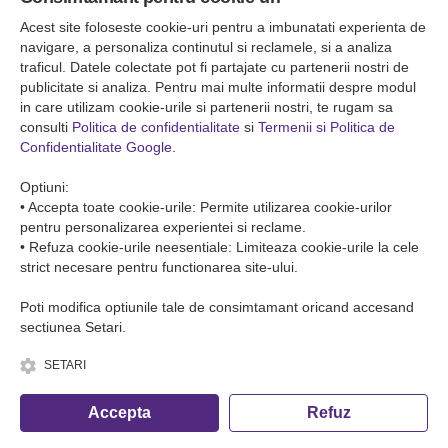
Falticeni ( Autogara Romfour )
str. Plutonier Ghiniţă nr.8, Fălticeni, judeţul Suceava
Acest site foloseste cookie-uri pentru a imbunatati experienta de
0040374557200
navigare, a personaliza continutul si reclamele, si a analiza
traficul. Datele colectate pot fi partajate cu partenerii nostri de
publicitate si analiza. Pentru mai multe informatii despre modul
Condiții de Transport
in care utilizam cookie-urile si partenerii nostri, te rugam sa
Condițiile de transport colete
consulti
Politica de confidentialitate
si
Termenii si Politica de
Condițiile de transport persone
Confidentialitate Google
.
ANPC
Optiuni:
• Accepta toate cookie-urile: Permite utilizarea cookie-urilor
pentru personalizarea experientei si reclame.
• Refuza cookie-urile neesentiale: Limiteaza cookie-urile la cele
strict necesare pentru functionarea site-ului.
Poti modifica optiunile tale de consimtamant oricand accesand
sectiunea Setari.
SETARI
© Copyright 2026 Romfour-Tur S.R.L. J22/2961/2018
Accepta
Refuz
Fa o rezervare telefonica