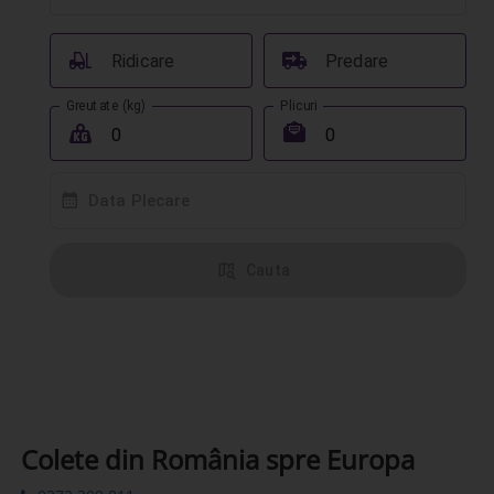
󰟉
󰔾
Ridicare
Predare
Greutate (kg)
Plicuri
󰖢
󰾱
󰸗
Data Plecare
󰦅
Cauta
Colete din România spre Europa