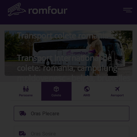
Transport colete romania
Transport International de
colete: romania, campulung-
moldovenesc - belgia, bruxelles
󱠣
󰏗
󰇧
󰀝
Persoane
Colete
AWB
Aeroport
󰞈
Oras Plecare
󰳔
Oras Sosire