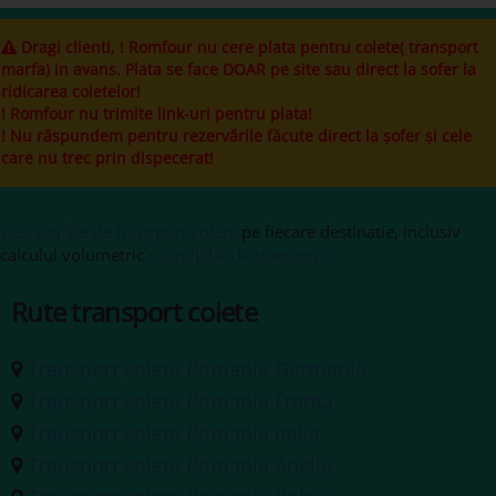
Dragi clienti, ! Romfour nu cere plata pentru colete( transport
marfa) in avans. Plata se face DOAR pe site sau direct la sofer la
ridicarea coletelor!
! Romfour nu trimite link-uri pentru plata!
! Nu răspundem pentru rezervările făcute direct la șofer și cele
care nu trec prin dispecerat!
Vezi tarifele de transport colete
pe fiecare destinație, inclusiv
calculul volumetric ·
condițiile de transport
Rute transport colete
Transport colete Romania Germania
Transport colete Romania Franta
Transport colete Romania Italia
Transport colete Romania Anglia