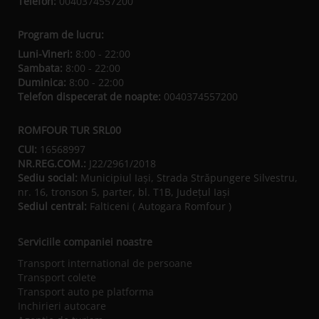
Telefon:
0040374557200
Program de lucru:
Luni-Vineri:
8:00 - 22:00
Sambata:
8:00 - 22:00
Duminica:
8:00 - 22:00
Telefon dispecerat de noapte:
0040374557200
ROMFOUR TUR SRL00
CUI:
16568997
NR.REG.COM.:
J22/2961/2018
Sediu social:
Municipiul Iaşi, Strada Străpungere Silvestru,
nr. 16, tronson 5, parter, bl. T1B, Județul Iaşi
Sediul central:
Falticeni ( Autogara Romfour )
Serviciile companiei noastre
Transport international de persoane
Transport colete
Transport auto pe platforma
Inchirieri autocare