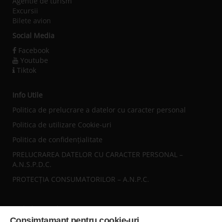
Agentie de turism
Excursii
Bilete avion
Social Media
Facebook
Youtube
Tiktok
Info Utile
Politica de prelucrare a datelor cu caracter personal
Politica de utilizare Cookie-uri
Politica de confidențialitate
PRELUCRAREA DATELOR CU CARACTER PERSONAL –
A.N.S.P.D.C.
PROTECȚIA CONSUMATORILOR – A.N.P.C.
Sediul central
Consimtamant pentru cookie-uri