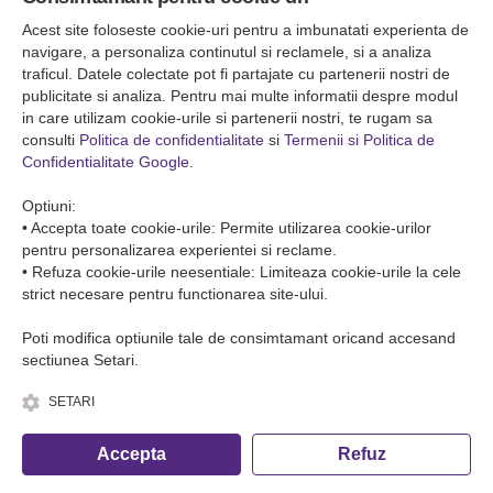
Falticeni ( Autogara Romfour )
str. Plutonier Ghiniţă nr.8, Fălticeni, judeţul Suceava
Acest site foloseste cookie-uri pentru a imbunatati experienta de
0040374557200
navigare, a personaliza continutul si reclamele, si a analiza
traficul. Datele colectate pot fi partajate cu partenerii nostri de
publicitate si analiza. Pentru mai multe informatii despre modul
Condiții de Transport
in care utilizam cookie-urile si partenerii nostri, te rugam sa
Condițiile de transport colete
consulti
Politica de confidentialitate
si
Termenii si Politica de
Condițiile de transport persone
Confidentialitate Google
.
ANPC
Optiuni:
• Accepta toate cookie-urile: Permite utilizarea cookie-urilor
pentru personalizarea experientei si reclame.
• Refuza cookie-urile neesentiale: Limiteaza cookie-urile la cele
strict necesare pentru functionarea site-ului.
Poti modifica optiunile tale de consimtamant oricand accesand
sectiunea Setari.
SETARI
© Copyright 2026 Romfour-Tur S.R.L. J22/2961/2018
Accepta
Refuz
Fa o rezervare telefonica