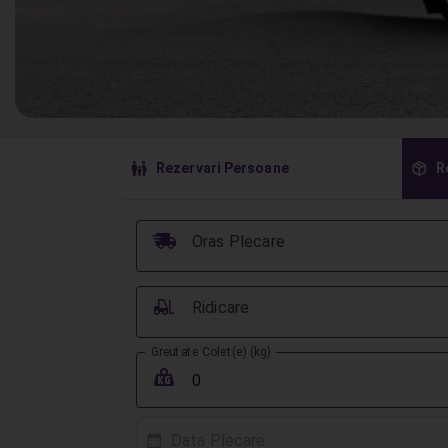
󱠣
󰏗
Rezervari Persoane
R
󰞈
Oras Plecare
󰟉
Ridicare
Greutate Colet(e) (kg)
󰖢
Data Plecare
󰸗