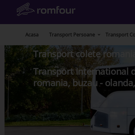
Acasa
Transport Persoane
Transport Co
Transport colete romani
Transport International d
romania, buzau - olanda