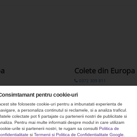
pa
Colete din Europa
0372 309 811
0372 309 822
Consimtamant pentru cookie-uri
00 44 7862 782310
Acest site foloseste cookie-uri pentru a imbunatati experienta de
colete.europa@romfour-tur
avigare, a personaliza continutul si reclamele, si a analiza traficul.
atele colectate pot fi partajate cu partenerii nostri de publicitate si
Rezervări prin SMS: 0742 311
analiza. Pentru mai multe informatii despre modul in care utilizam
ookie-urile si partenerii nostri, te rugam sa consulti
Politica de
onfidentialitate
si
Termenii si Politica de Confidentialitate Google
.