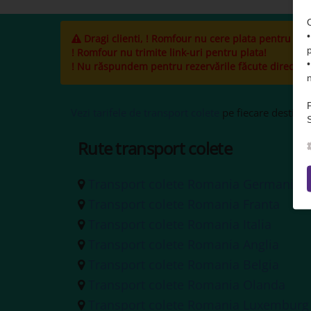
Dragi clienti, ! Romfour nu cere plata pentru cole
! Romfour nu trimite link-uri pentru plata!
! Nu răspundem pentru rezervările făcute direct la ș
Vezi tarifele de transport colete
pe fiecare destinați
S
Rute transport colete
Transport colete Romania Germania
Transport colete Romania Franta
Transport colete Romania Italia
Transport colete Romania Anglia
Transport colete Romania Belgia
Transport colete Romania Olanda
Transport colete Romania Luxemburg