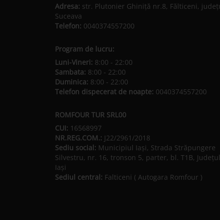
Adresa:
str. Plutonier Ghiniţă nr.8, Fălticeni, judeţ
Suceava
Telefon:
0040374557200
Program de lucru:
Luni-Vineri:
8:00 - 22:00
Sambata:
8:00 - 22:00
Duminica:
8:00 - 22:00
Telefon dispecerat de noapte:
0040374557200
ROMFOUR TUR SRL00
CUI:
16568997
NR.REG.COM.:
J22/2961/2018
Sediu social:
Municipiul Iaşi, Strada Străpungere
Silvestru, nr. 16, tronson 5, parter, bl. T1B, Județu
Iaşi
Sediul central:
Falticeni ( Autogara Romfour )