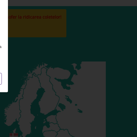
la sofer la ridicarea coletelor!
a