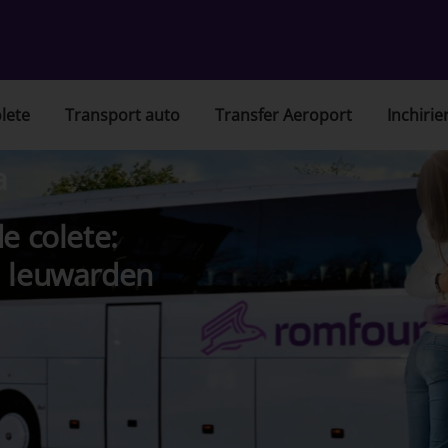
lete
Transport auto
Transfer Aeroport
Inchirie
a
e colete:
, leuwarden