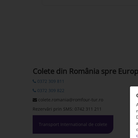
Colete din România spre Euro
0372 309 811
0372 309 822
colete.romania@romfour-tur.ro
Rezervări prin SMS: 0742 311 211
n
D
Transport International de colete
c
c