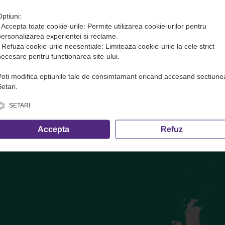
Optiuni:
• Accepta toate cookie-urile: Permite utilizarea cookie-urilor pentru
te( transport marfa) in avans. Plata se face DOAR pe site sau direct 
personalizarea experientei si reclame.
• Refuza cookie-urile neesentiale: Limiteaza cookie-urile la cele strict
ofer și cele care nu trec prin dispecerat!
necesare pentru functionarea site-ului.
Poti modifica optiunile tale de consimtamant oricand accesand sectiune
e, inclusiv calculul volumetric ·
condițiile de transport
etari.
SETARI
Accepta
Refuz