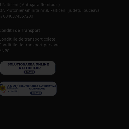
Falticeni ( Autogara Romfour )
str. Plutonier Ghiniţă nr.8, Fălticeni, judeţul Suceava
0040374557200
Condiții de Transport
Condițiile de transport colete
Condițiile de transport persone
ANPC