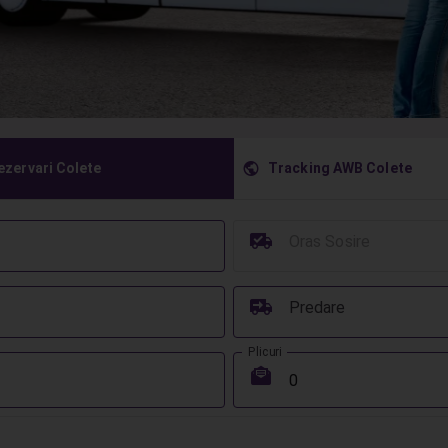
󰇧
ezervari Colete
Tracking AWB Colete
󰳔
Oras Sosire
󰔾
Predare
Plicuri
󰾱