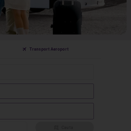
󰀝
Transport Aeroport
󰦅
Cauta