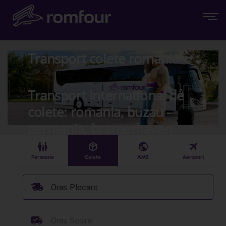
Transport colete romania
Transport International de
colete: romania, buzau -
germania, bremerhaven
󱠣
󰏗
󰇧
󰀝
Persoane
Colete
AWB
Aeroport
󰞈
Oras Plecare
󰳔
Oras Sosire