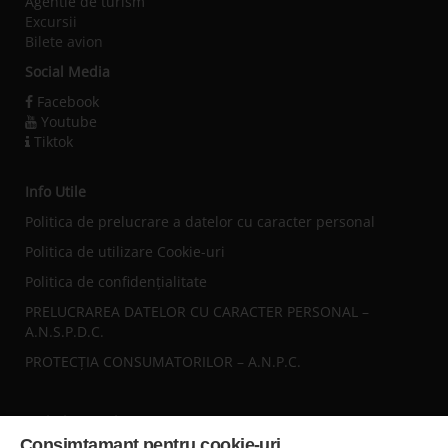
Agentie de turism
Excursii
Bilete avion
Social Media
Facebook
Youtube
Tiktok
Info Utile
Politica de prelucrare a datelor cu caracter personal
Politica de utilizare Cookie-uri
Politica de confidențialitate
PRELUCRAREA DATELOR CU CARACTER PERSONAL –
A.N.S.P.D.C.
PROTECȚIA CONSUMATORILOR – A.N.P.C.
Sediul central
Consimtamant pentru cookie-uri