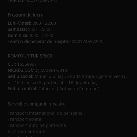
Telefon:
0040374557200
Program de lucru:
Luni-Vineri:
8:00 - 22:00
Sambata:
8:00 - 22:00
Duminica:
8:00 - 22:00
Telefon dispecerat de noapte:
0040374557200
ROMFOUR TUR SRL00
CUI:
16568997
NR.REG.COM.:
J22/2961/2018
Sediu social:
Municipiul Iaşi, Strada Străpungere Silvestru,
nr. 16, tronson 5, parter, bl. T1B, Județul Iaşi
Sediul central:
Falticeni ( Autogara Romfour )
Serviciile companiei noastre
Transport international de persoane
Transport colete
Transport auto pe platforma
Inchirieri autocare