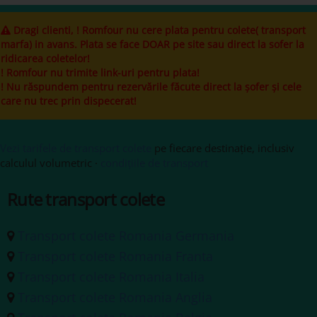
Dragi clienti, ! Romfour nu cere plata pentru colete( transport
marfa) in avans. Plata se face DOAR pe site sau direct la sofer la
ridicarea coletelor!
! Romfour nu trimite link-uri pentru plata!
! Nu răspundem pentru rezervările făcute direct la șofer și cele
care nu trec prin dispecerat!
Vezi tarifele de transport colete
pe fiecare destinație, inclusiv
calculul volumetric ·
condițiile de transport
Rute transport colete
Transport colete Romania Germania
Transport colete Romania Franta
Transport colete Romania Italia
Transport colete Romania Anglia