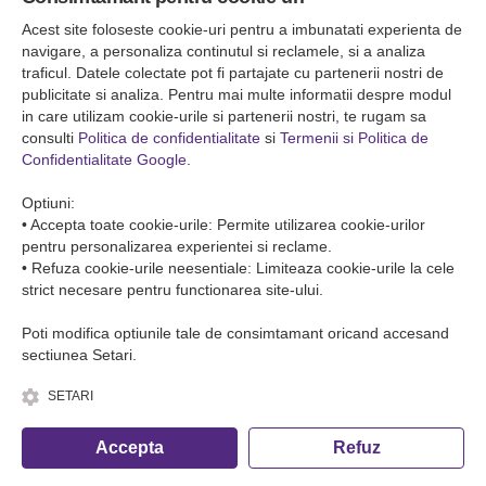
Falticeni ( Autogara Romfour )
str. Plutonier Ghiniţă nr.8, Fălticeni, judeţul Suceava
Acest site foloseste cookie-uri pentru a imbunatati experienta de
0040374557200
navigare, a personaliza continutul si reclamele, si a analiza
traficul. Datele colectate pot fi partajate cu partenerii nostri de
publicitate si analiza. Pentru mai multe informatii despre modul
Condiții de Transport
in care utilizam cookie-urile si partenerii nostri, te rugam sa
Condițiile de transport colete
consulti
Politica de confidentialitate
si
Termenii si Politica de
Condițiile de transport persone
Confidentialitate Google
.
ANPC
Optiuni:
• Accepta toate cookie-urile: Permite utilizarea cookie-urilor
pentru personalizarea experientei si reclame.
• Refuza cookie-urile neesentiale: Limiteaza cookie-urile la cele
strict necesare pentru functionarea site-ului.
Poti modifica optiunile tale de consimtamant oricand accesand
sectiunea Setari.
SETARI
© Copyright 2026 Romfour-Tur S.R.L. J22/2961/2018
Accepta
Refuz
Fa o rezervare telefonica