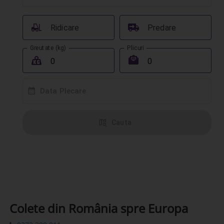
󰟉
󰔾
Ridicare
Predare
Greutate (kg)
Plicuri
󰖢
󰾱
󰸗
Data Plecare
󰦅
Cauta
Colete din România spre Europa