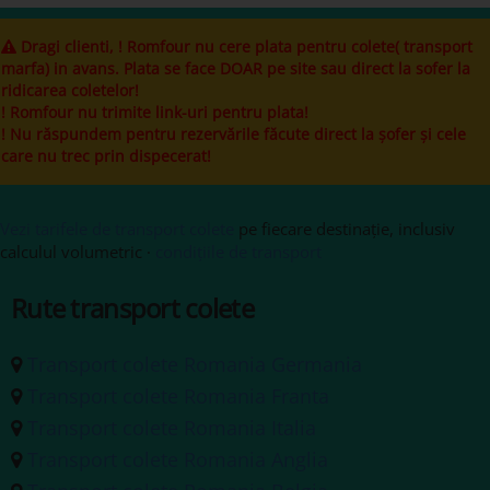
Dragi clienti, ! Romfour nu cere plata pentru colete( transport
marfa) in avans. Plata se face DOAR pe site sau direct la sofer la
ridicarea coletelor!
! Romfour nu trimite link-uri pentru plata!
! Nu răspundem pentru rezervările făcute direct la șofer și cele
care nu trec prin dispecerat!
Vezi tarifele de transport colete
pe fiecare destinație, inclusiv
calculul volumetric ·
condițiile de transport
Rute transport colete
Transport colete Romania Germania
Transport colete Romania Franta
Transport colete Romania Italia
Transport colete Romania Anglia