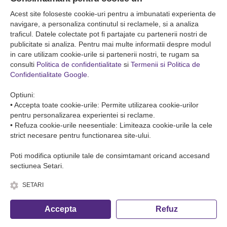
Falticeni ( Autogara Romfour )
str. Plutonier Ghiniţă nr.8, Fălticeni, judeţul Suceava
Acest site foloseste cookie-uri pentru a imbunatati experienta de
0040374557200
navigare, a personaliza continutul si reclamele, si a analiza
traficul. Datele colectate pot fi partajate cu partenerii nostri de
publicitate si analiza. Pentru mai multe informatii despre modul
Condiții de Transport
in care utilizam cookie-urile si partenerii nostri, te rugam sa
Condițiile de transport colete
consulti
Politica de confidentialitate
si
Termenii si Politica de
Condițiile de transport persone
Confidentialitate Google
.
ANPC
Optiuni:
• Accepta toate cookie-urile: Permite utilizarea cookie-urilor
pentru personalizarea experientei si reclame.
• Refuza cookie-urile neesentiale: Limiteaza cookie-urile la cele
strict necesare pentru functionarea site-ului.
Poti modifica optiunile tale de consimtamant oricand accesand
sectiunea Setari.
SETARI
© Copyright 2026 Romfour-Tur S.R.L. J22/2961/2018
Accepta
Refuz
Fa o rezervare telefonica