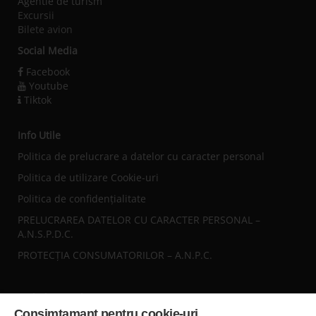
Agentie de turism
Excursii
Bilete avion
Social Media
Facebook
Youtube
Tiktok
Info Utile
Politica de prelucrare a datelor cu caracter personal
Politica de utilizare Cookie-uri
Politica de confidențialitate
PRELUCRAREA DATELOR CU CARACTER PERSONAL –
A.N.S.P.D.C.
PROTECȚIA CONSUMATORILOR – A.N.P.C.
Sediul central
Consimtamant pentru cookie-uri