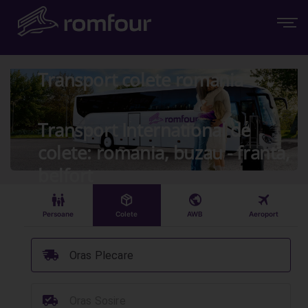
Transport colete romania
Transport International de
colete: romania, buzau - franta,
belfort
󱠣
󰏗
󰇧
󰀝
Persoane
Colete
AWB
Aeroport
󰞈
Oras Plecare
󰳔
Oras Sosire