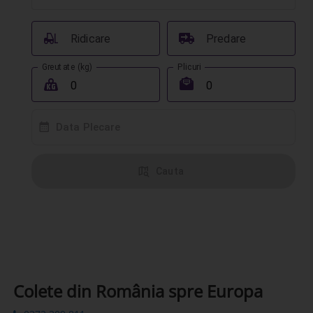
󰟉
󰔾
Ridicare
Predare
Greutate (kg)
Plicuri
󰖢
󰾱
󰸗
Data Plecare
󰦅
Cauta
Colete din România spre Europa