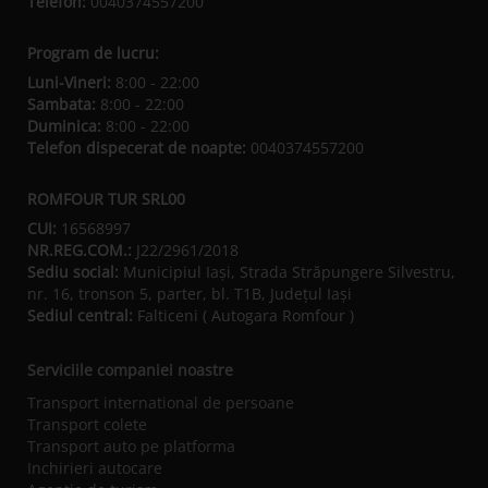
Telefon:
0040374557200
Program de lucru:
Luni-Vineri:
8:00 - 22:00
Sambata:
8:00 - 22:00
Duminica:
8:00 - 22:00
Telefon dispecerat de noapte:
0040374557200
ROMFOUR TUR SRL00
CUI:
16568997
NR.REG.COM.:
J22/2961/2018
Sediu social:
Municipiul Iaşi, Strada Străpungere Silvestru,
nr. 16, tronson 5, parter, bl. T1B, Județul Iaşi
Sediul central:
Falticeni ( Autogara Romfour )
Serviciile companiei noastre
Transport international de persoane
Transport colete
Transport auto pe platforma
Inchirieri autocare