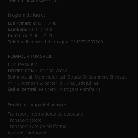
Telefon:
0040374557200
Program de lucru:
Luni-Vineri:
8:00 - 22:00
Sambata:
8:00 - 22:00
Duminica:
8:00 - 22:00
Telefon dispecerat de noapte:
0040374557200
ROMFOUR TUR SRL00
CUI:
16568997
NR.REG.COM.:
J22/2961/2018
Sediu social:
Municipiul Iaşi, Strada Străpungere Silvestru,
nr. 16, tronson 5, parter, bl. T1B, Județul Iaşi
Sediul central:
Falticeni ( Autogara Romfour )
Serviciile companiei noastre
Transport international de persoane
Transport colete
Transport auto pe platforma
Inchirieri autocare