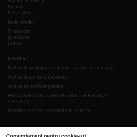
Agentie de turism
Excursii
Bilete avion
Social Media
Facebook
Youtube
Tiktok
Info Utile
Politica de prelucrare a datelor cu caracter personal
Politica de utilizare Cookie-uri
Politica de confidențialitate
PRELUCRAREA DATELOR CU CARACTER PERSONAL –
A.N.S.P.D.C.
PROTECȚIA CONSUMATORILOR – A.N.P.C.
Sediul central
Consimtamant pentru cookie-uri