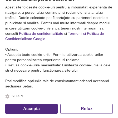
Falticeni ( Autogara Romfour )
str. Plutonier Ghiniţă nr.8, Fălticeni, judeţul Suceava
Acest site foloseste cookie-uri pentru a imbunatati experienta de
0040374557200
navigare, a personaliza continutul si reclamele, si a analiza
traficul. Datele colectate pot fi partajate cu partenerii nostri de
publicitate si analiza. Pentru mai multe informatii despre modul
Condiții de Transport
in care utilizam cookie-urile si partenerii nostri, te rugam sa
Condițiile de transport colete
consulti
Politica de confidentialitate
si
Termenii si Politica de
Condițiile de transport persone
Confidentialitate Google
.
ANPC
Optiuni:
• Accepta toate cookie-urile: Permite utilizarea cookie-urilor
pentru personalizarea experientei si reclame.
• Refuza cookie-urile neesentiale: Limiteaza cookie-urile la cele
strict necesare pentru functionarea site-ului.
Poti modifica optiunile tale de consimtamant oricand accesand
sectiunea Setari.
SETARI
© Copyright 2026 Romfour-Tur S.R.L. J22/2961/2018
Accepta
Refuz
Fa o rezervare telefonica