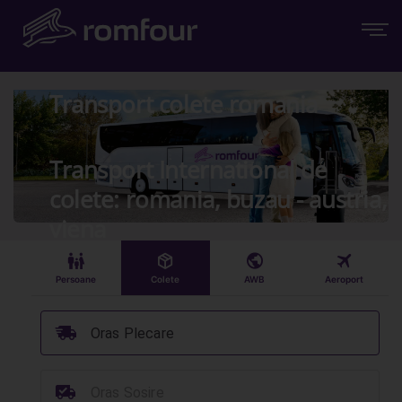
Transport colete romania
Transport International de
colete: romania, buzau - austria,
viena
󱠣
󰏗
󰇧
󰀝
Persoane
Colete
AWB
Aeroport
󰞈
Oras Plecare
󰳔
Oras Sosire