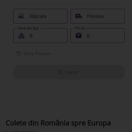
󰟉
󰔾
Ridicare
Predare
Greutate (kg)
Plicuri
󰖢
󰾱
󰸗
Data Plecare
󰦅
Cauta
Colete din România spre Europa