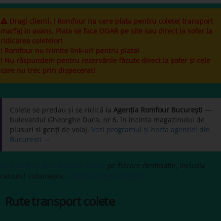
Dragi clienti, ! Romfour nu cere plata pentru colete( transport
marfa) in avans. Plata se face DOAR pe site sau direct la sofer la
ridicarea coletelor!
! Romfour nu trimite link-uri pentru plata!
! Nu răspundem pentru rezervările făcute direct la șofer și cele
care nu trec prin dispecerat!
Colete se predau și se ridică la
Agenția Romfour București
—
bulevardul Gheorghe Duca, nr 6, în incinta magazinului de
plusuri și genți de voiaj.
Vezi programul și harta agenției din
București →
Vezi tarifele de transport colete
pe fiecare destinație, inclusiv
calculul volumetric ·
condițiile de transport
Rute transport colete