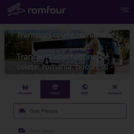
Transport colete romania
Transport International de
colete: romania, bucuresti -
olanda, amsterdam
󱠣
󰏗
󰇧
󰀝
Persoane
Colete
AWB
Aeroport
󰞈
Oras Plecare
󰳔
Oras Sosire