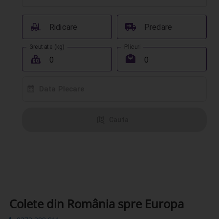
󰟉
󰔾
Ridicare
Predare
Greutate (kg)
Plicuri
󰖢
󰾱
󰸗
Data Plecare
󰦅
Cauta
Colete din România spre Europa