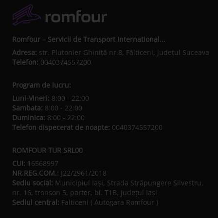
Romfour – Servicii de Transport International...
Adresa:
str. Plutonier Ghiniţă nr.8, Fălticeni, judeţul Suceava
Telefon:
0040374557200
Program de lucru:
Luni-Vineri:
8:00 - 22:00
Sambata:
8:00 - 22:00
Duminica:
8:00 - 22:00
Telefon dispecerat de noapte:
0040374557200
ROMFOUR TUR SRL00
CUI:
16568997
NR.REG.COM.:
J22/2961/2018
Sediu social:
Municipiul Iaşi, Strada Străpungere Silvestru,
nr. 16, tronson 5, parter, bl. T1B, Județul Iaşi
Sediul central:
Falticeni ( Autogara Romfour )