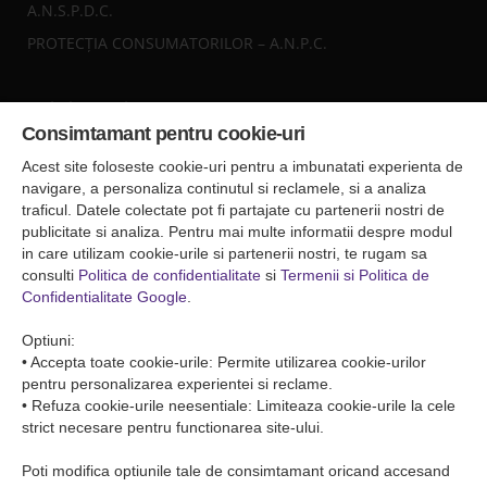
A.N.S.P.D.C.
PROTECȚIA CONSUMATORILOR – A.N.P.C.
Sediul central
Consimtamant pentru cookie-uri
Falticeni ( Autogara Romfour )
str. Plutonier Ghiniţă nr.8, Fălticeni, judeţul Suceava
Acest site foloseste cookie-uri pentru a imbunatati experienta de
0040374557200
navigare, a personaliza continutul si reclamele, si a analiza
traficul. Datele colectate pot fi partajate cu partenerii nostri de
publicitate si analiza. Pentru mai multe informatii despre modul
Condiții de Transport
in care utilizam cookie-urile si partenerii nostri, te rugam sa
Condițiile de transport colete
consulti
Politica de confidentialitate
si
Termenii si Politica de
Condițiile de transport persone
Confidentialitate Google
.
ANPC
Optiuni:
• Accepta toate cookie-urile: Permite utilizarea cookie-urilor
pentru personalizarea experientei si reclame.
• Refuza cookie-urile neesentiale: Limiteaza cookie-urile la cele
strict necesare pentru functionarea site-ului.
Poti modifica optiunile tale de consimtamant oricand accesand