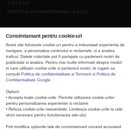
A.N.S.P.D.C.
PROTECȚIA CONSUMATORILOR – A.N.P.C.
Sediul central
Consimtamant pentru cookie-uri
Falticeni ( Autogara Romfour )
str. Plutonier Ghiniţă nr.8, Fălticeni, judeţul Suceava
Acest site foloseste cookie-uri pentru a imbunatati experienta de
0040374557200
navigare, a personaliza continutul si reclamele, si a analiza
traficul. Datele colectate pot fi partajate cu partenerii nostri de
publicitate si analiza. Pentru mai multe informatii despre modul
Condiții de Transport
in care utilizam cookie-urile si partenerii nostri, te rugam sa
Condițiile de transport colete
consulti
Politica de confidentialitate
si
Termenii si Politica de
Condițiile de transport persone
Confidentialitate Google
.
ANPC
Optiuni:
• Accepta toate cookie-urile: Permite utilizarea cookie-urilor
pentru personalizarea experientei si reclame.
• Refuza cookie-urile neesentiale: Limiteaza cookie-urile la cele
strict necesare pentru functionarea site-ului.
Poti modifica optiunile tale de consimtamant oricand accesand