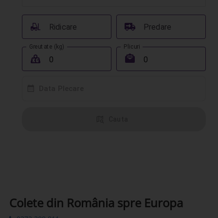
󰟉
󰔾
Ridicare
Predare
Greutate (kg)
Plicuri
󰖢
󰾱
󰸗
Data Plecare
󰦅
Cauta
Colete din România spre Europa