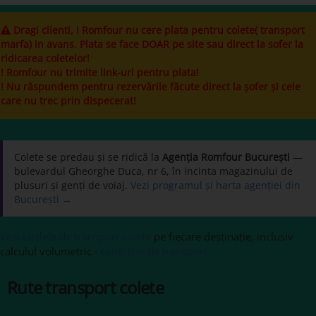
Dragi clienti, ! Romfour nu cere plata pentru colete( transport
marfa) in avans. Plata se face DOAR pe site sau direct la sofer la
ridicarea coletelor!
! Romfour nu trimite link-uri pentru plata!
! Nu răspundem pentru rezervările făcute direct la șofer și cele
care nu trec prin dispecerat!
Colete se predau și se ridică la
Agenția Romfour București
—
bulevardul Gheorghe Duca, nr 6, în incinta magazinului de
plusuri și genți de voiaj.
Vezi programul și harta agenției din
București →
Vezi tarifele de transport colete
pe fiecare destinație, inclusiv
calculul volumetric ·
condițiile de transport
Rute transport colete