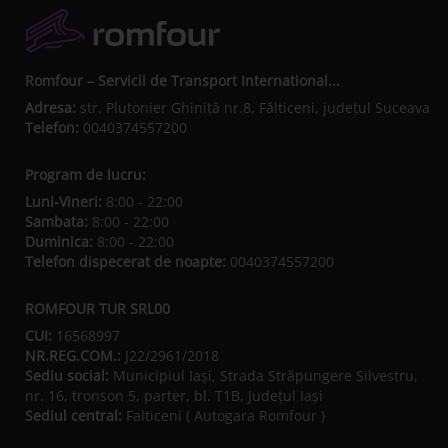
Romfour – Servicii de Transport International...
Adresa:
str. Plutonier Ghiniţă nr.8, Fălticeni, judeţul Suceava
Telefon:
0040374557200
Program de lucru:
Luni-Vineri:
8:00 - 22:00
Sambata:
8:00 - 22:00
Duminica:
8:00 - 22:00
Telefon dispecerat de noapte:
0040374557200
ROMFOUR TUR SRL00
CUI:
16568997
NR.REG.COM.:
J22/2961/2018
Sediu social:
Municipiul Iaşi, Strada Străpungere Silvestru,
nr. 16, tronson 5, parter, bl. T1B, Județul Iaşi
Sediul central:
Falticeni ( Autogara Romfour )