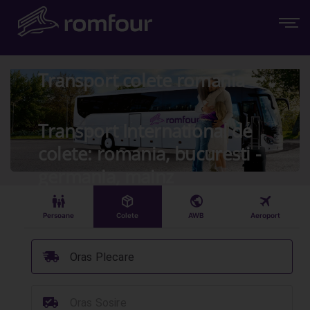
Transport colete romania
Transport International de
colete: romania, bucuresti -
germania, mainz
󱠣
󰏗
󰇧
󰀝
Persoane
Colete
AWB
Aeroport
󰞈
Oras Plecare
󰳔
Oras Sosire