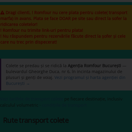
Dragi clienti, ! Romfour nu cere plata pentru colete( transport
marfa) in avans. Plata se face DOAR pe site sau direct la sofer la
ridicarea coletelor!
! Romfour nu trimite link-uri pentru plata!
! Nu răspundem pentru rezervările făcute direct la șofer și cele
care nu trec prin dispecerat!
Colete se predau și se ridică la
Agenția Romfour București
—
bulevardul Gheorghe Duca, nr 6, în incinta magazinului de
plusuri și genți de voiaj.
Vezi programul și harta agenției din
București →
Vezi tarifele de transport colete
pe fiecare destinație, inclusiv
calculul volumetric ·
condițiile de transport
Rute transport colete