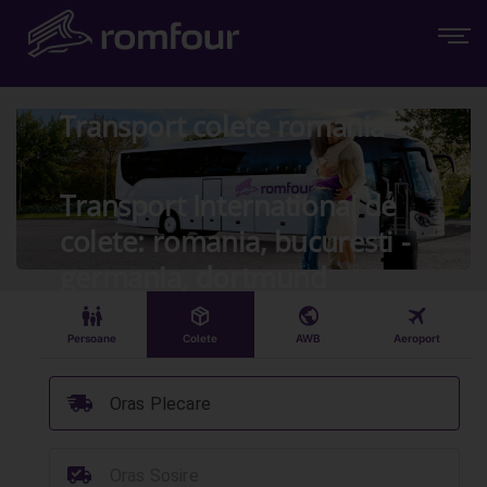
Transport colete romania
Transport International de
colete: romania, bucuresti -
germania, dortmund
󱠣
󰏗
󰇧
󰀝
Persoane
Colete
AWB
Aeroport
󰞈
Oras Plecare
󰳔
Oras Sosire