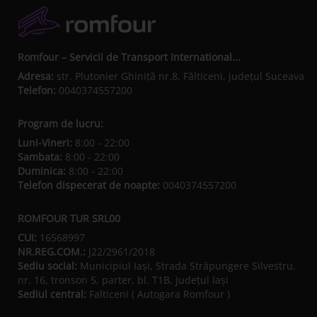
Romfour – Servicii de Transport International...
Adresa:
str. Plutonier Ghiniţă nr.8, Fălticeni, judeţul Suceava
Telefon:
0040374557200
Program de lucru:
Luni-Vineri:
8:00 - 22:00
Sambata:
8:00 - 22:00
Duminica:
8:00 - 22:00
Telefon dispecerat de noapte:
0040374557200
ROMFOUR TUR SRL00
CUI:
16568997
NR.REG.COM.:
J22/2961/2018
Sediu social:
Municipiul Iaşi, Strada Străpungere Silvestru,
nr. 16, tronson 5, parter, bl. T1B, Județul Iaşi
Sediul central:
Falticeni ( Autogara Romfour )