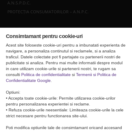
A.N.S.P.D.C.
PROTECȚIA CONSUMATORILOR – A.N.P.C.
Sediul central
Consimtamant pentru cookie-uri
Falticeni ( Autogara Romfour )
str. Plutonier Ghiniţă nr.8, Fălticeni, judeţul Suceava
Acest site foloseste cookie-uri pentru a imbunatati experienta de
0040374557200
navigare, a personaliza continutul si reclamele, si a analiza
traficul. Datele colectate pot fi partajate cu partenerii nostri de
publicitate si analiza. Pentru mai multe informatii despre modul
Condiții de Transport
in care utilizam cookie-urile si partenerii nostri, te rugam sa
Condițiile de transport colete
consulti
Politica de confidentialitate
si
Termenii si Politica de
Condițiile de transport persone
Confidentialitate Google
.
ANPC
Optiuni:
• Accepta toate cookie-urile: Permite utilizarea cookie-urilor
pentru personalizarea experientei si reclame.
• Refuza cookie-urile neesentiale: Limiteaza cookie-urile la cele
strict necesare pentru functionarea site-ului.
Poti modifica optiunile tale de consimtamant oricand accesand