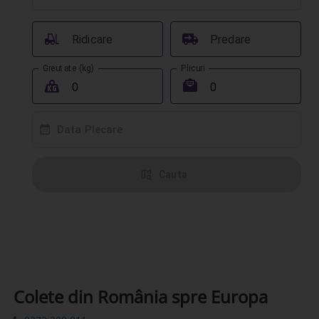
󰟉
󰔾
Ridicare
Predare
Greutate (kg)
Plicuri
󰖢
󰾱
󰸗
Data Plecare
󰦅
Cauta
Colete din România spre Europa