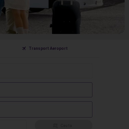
󰀝
Transport Aeroport
󰦅
Cauta