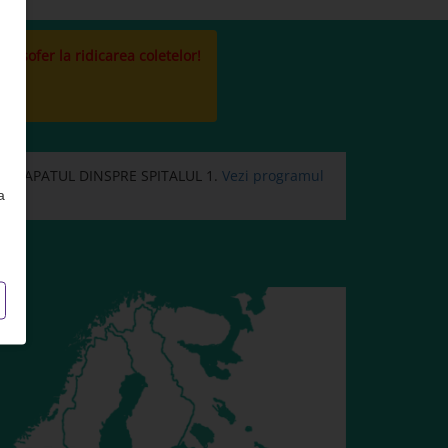
la sofer la ridicarea coletelor!
 CAPATUL DINSPRE SPITALUL 1.
Vezi programul
a