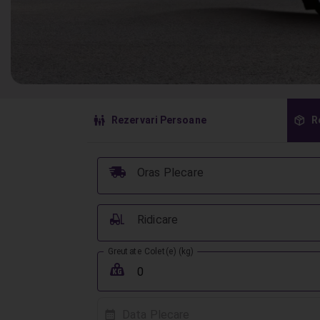
󱠣
󰏗
Rezervari Persoane
R
󰞈
Oras Plecare
󰟉
Ridicare
Greutate Colet(e) (kg)
󰖢
Data Plecare
󰸗