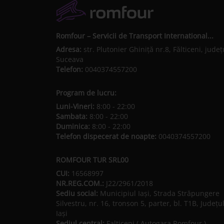
Romfour – Servicii de Transport International...
Adresa:
str. Plutonier Ghiniţă nr.8, Fălticeni, judeţ
Suceava
Telefon:
0040374557200
Program de lucru:
Luni-Vineri:
8:00 - 22:00
Sambata:
8:00 - 22:00
Duminica:
8:00 - 22:00
Telefon dispecerat de noapte:
0040374557200
ROMFOUR TUR SRL00
CUI:
16568997
NR.REG.COM.:
J22/2961/2018
Sediu social:
Municipiul Iaşi, Strada Străpungere
Silvestru, nr. 16, tronson 5, parter, bl. T1B, Județu
Iaşi
Sediul central:
Falticeni ( Autogara Romfour )