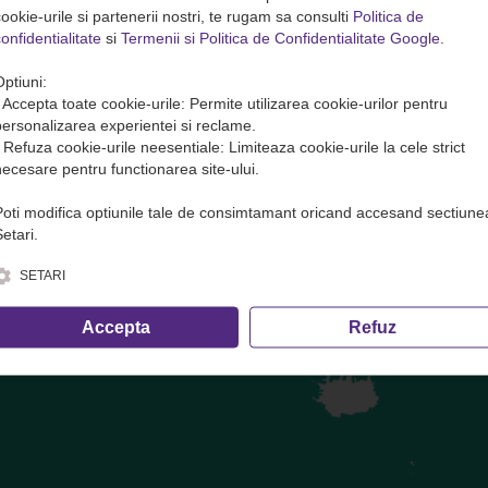
ookie-urile si partenerii nostri, te rugam sa consulti
Politica de
onfidentialitate
si
Termenii si Politica de Confidentialitate Google
.
te( transport marfa) in avans. Plata se face DOAR pe site sau direct 
Optiuni:
ofer și cele care nu trec prin dispecerat!
• Accepta toate cookie-urile: Permite utilizarea cookie-urilor pentru
personalizarea experientei si reclame.
• Refuza cookie-urile neesentiale: Limiteaza cookie-urile la cele strict
necesare pentru functionarea site-ului.
Brăila
— CALEA CALARASILOR NR 57 BLOCUL CU ROMARTA NOUA IN
Poti modifica optiunile tale de consimtamant oricand accesand sectiune
etari.
e, inclusiv calculul volumetric ·
condițiile de transport
SETARI
Accepta
Refuz