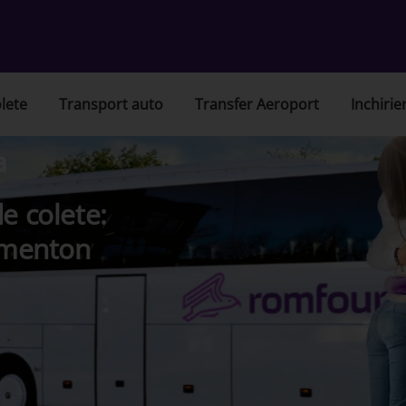
lete
Transport auto
Transfer Aeroport
Inchirie
a
e colete:
, menton