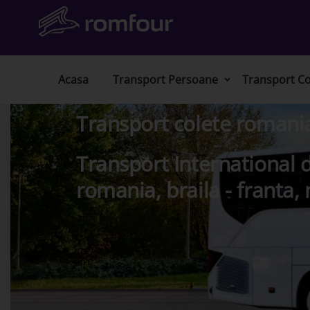
Acasa
Transport Persoane
Transport Co
Transport colete romani
Transport International d
romania, braila - franta