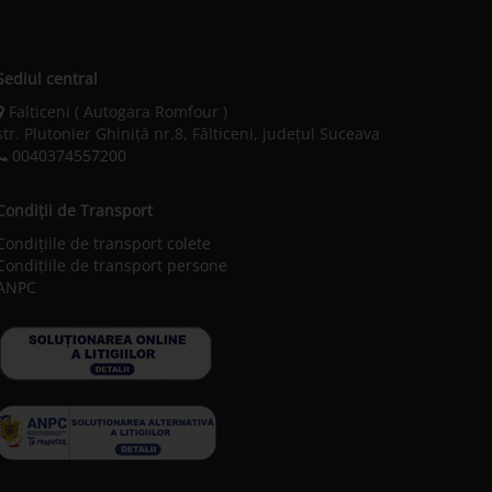
Sediul central
Falticeni ( Autogara Romfour )
str. Plutonier Ghiniţă nr.8, Fălticeni, judeţul Suceava
0040374557200
Condiții de Transport
Condițiile de transport colete
Condițiile de transport persone
ANPC