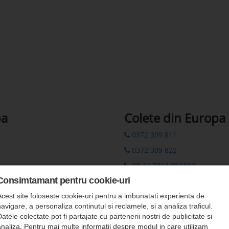
pa
Colete din Europa
0372 309 811
0372 309 822
00 44 7862 782310
Consimtamant pentru cookie-uri
colete.europa@romfour-tur
Rezervări prin SMS: 0742 311
Acest site foloseste cookie-uri pentru a imbunatati experienta de
avigare, a personaliza continutul si reclamele, si a analiza traficul.
atele colectate pot fi partajate cu partenerii nostri de publicitate si
analiza. Pentru mai multe informatii despre modul in care utilizam