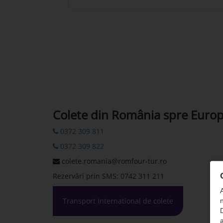
Colete din România spre Euro
0372 309 811
0372 309 822
colete.romania@romfour-tur.ro
Rezervări prin SMS: 0742 311 211
Transport International de colete
n
D