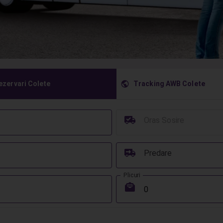
󰇧
ezervari Colete
Tracking AWB Colete
󰳔
Oras Sosire
󰔾
Predare
Plicuri
󰾱