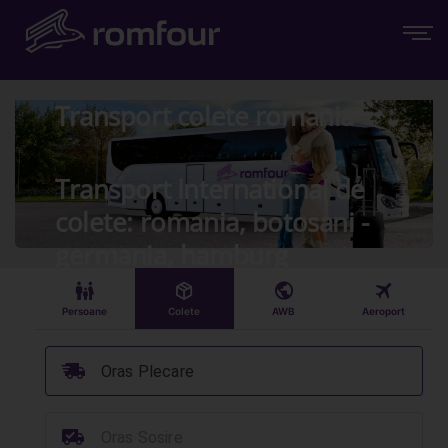
Transport colete romania
Transport International de
colete: romania, botosani -
germania, hamburg
󱠣
󰏗
󰇧
󰀝
Persoane
Colete
AWB
Aeroport
󰞈
Oras Plecare
󰳔
Oras Sosire