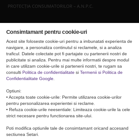
PROTECȚIA CONSUMATORILOR – A.N.P.C.
Sediul central
Consimtamant pentru cookie-uri
Falticeni ( Autogara Romfour )
str. Plutonier Ghiniţă nr.8, Fălticeni, judeţul Suceava
Acest site foloseste cookie-uri pentru a imbunatati experienta de
0040374557200
navigare, a personaliza continutul si reclamele, si a analiza
traficul. Datele colectate pot fi partajate cu partenerii nostri de
publicitate si analiza. Pentru mai multe informatii despre modul
Condiții de Transport
in care utilizam cookie-urile si partenerii nostri, te rugam sa
Condițiile de transport colete
consulti
Politica de confidentialitate
si
Termenii si Politica de
Condițiile de transport persone
Confidentialitate Google
.
ANPC
Optiuni:
• Accepta toate cookie-urile: Permite utilizarea cookie-urilor
pentru personalizarea experientei si reclame.
• Refuza cookie-urile neesentiale: Limiteaza cookie-urile la cele
strict necesare pentru functionarea site-ului.
Poti modifica optiunile tale de consimtamant oricand accesand
sectiunea Setari.