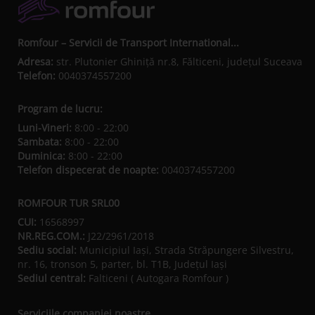
Romfour – Servicii de Transport International...
Adresa:
str. Plutonier Ghiniţă nr.8, Fălticeni, judeţul Suceava
Telefon:
0040374557200
Program de lucru:
Luni-Vineri:
8:00 - 22:00
Sambata:
8:00 - 22:00
Duminica:
8:00 - 22:00
Telefon dispecerat de noapte:
0040374557200
ROMFOUR TUR SRL00
CUI:
16568997
NR.REG.COM.:
J22/2961/2018
Sediu social:
Municipiul Iaşi, Strada Străpungere Silvestru,
nr. 16, tronson 5, parter, bl. T1B, Județul Iaşi
Sediul central:
Falticeni ( Autogara Romfour )
Serviciile companiei noastre