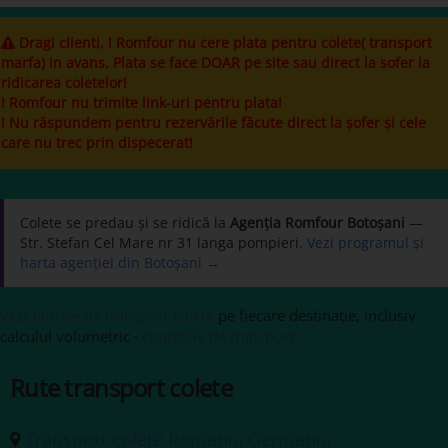
Dragi clienti, ! Romfour nu cere plata pentru colete( transport
marfa) in avans. Plata se face DOAR pe site sau direct la sofer la
ridicarea coletelor!
! Romfour nu trimite link-uri pentru plata!
! Nu răspundem pentru rezervările făcute direct la șofer și cele
care nu trec prin dispecerat!
Colete se predau și se ridică la
Agenția Romfour Botoșani
—
Str. Stefan Cel Mare nr 31 langa pompieri.
Vezi programul și
harta agenției din Botoșani →
Vezi tarifele de transport colete
pe fiecare destinație, inclusiv
calculul volumetric ·
condițiile de transport
Rute transport colete
Transport colete Romania Germania