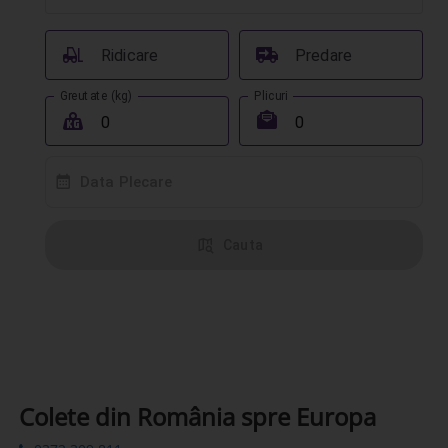
󰟉
󰔾
Ridicare
Predare
Greutate (kg)
Plicuri
󰖢
󰾱
󰸗
Data Plecare
󰦅
Cauta
Colete din România spre Europa