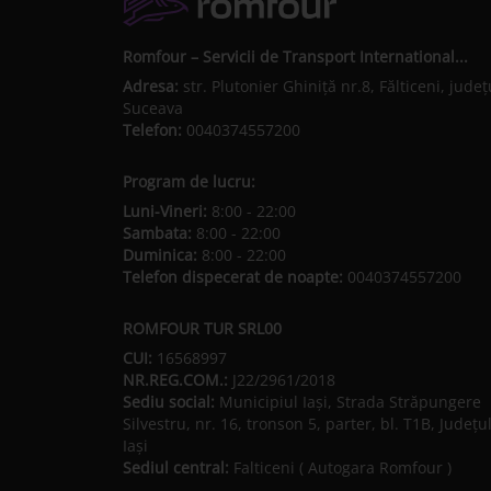
Romfour – Servicii de Transport International...
Adresa:
str. Plutonier Ghiniţă nr.8, Fălticeni, judeţ
Suceava
Telefon:
0040374557200
Program de lucru:
Luni-Vineri:
8:00 - 22:00
Sambata:
8:00 - 22:00
Duminica:
8:00 - 22:00
Telefon dispecerat de noapte:
0040374557200
ROMFOUR TUR SRL00
CUI:
16568997
NR.REG.COM.:
J22/2961/2018
Sediu social:
Municipiul Iaşi, Strada Străpungere
Silvestru, nr. 16, tronson 5, parter, bl. T1B, Județu
Iaşi
Sediul central:
Falticeni ( Autogara Romfour )