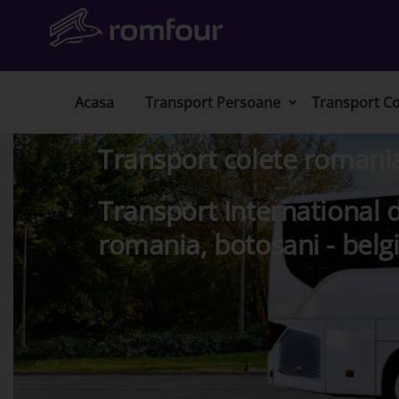
Acasa
Transport Persoane
Transport Co
Transport colete romani
Transport International d
romania, botosani - belgi