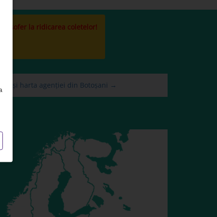
la sofer la ridicarea coletelor!
mul și harta agenției din Botoșani →
a