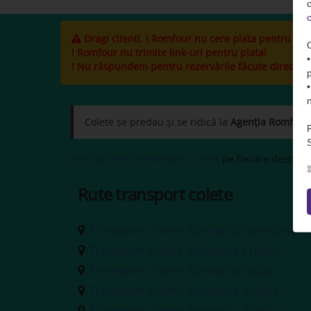
c
c
Dragi clienti, ! Romfour nu cere plata pentru cole
! Romfour nu trimite link-uri pentru plata!
! Nu răspundem pentru rezervările făcute direct la ș
Colete se predau și se ridică la
Agenția Romfour
S
Vezi tarifele de transport colete
pe fiecare destinați
Rute transport colete
Transport colete Romania Germania
Transport colete Romania Franta
Transport colete Romania Italia
Transport colete Romania Anglia
Transport colete Romania Belgia