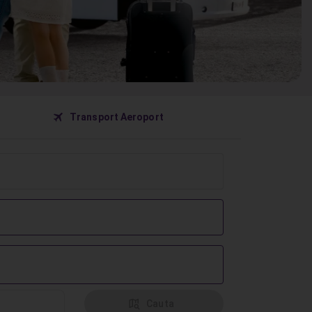
󰀝
Transport Aeroport
󰦅
Cauta