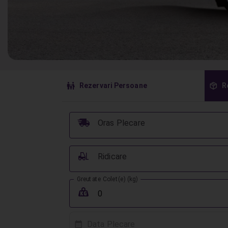
󱠣
󰏗
Rezervari Persoane
R
󰞈
Oras Plecare
󰟉
Ridicare
Greutate Colet(e) (kg)
󰖢
Data Plecare
󰸗