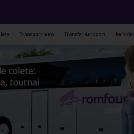
lete
Transport auto
Transfer Aeroport
Inchirie
a
e colete:
a, tournai