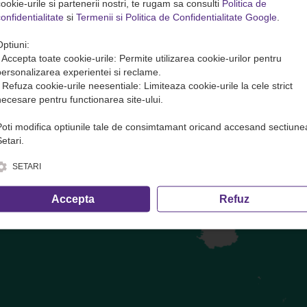
ookie-urile si partenerii nostri, te rugam sa consulti
Politica de
onfidentialitate
si
Termenii si Politica de Confidentialitate Google
.
te( transport marfa) in avans. Plata se face DOAR pe site sau direct 
Optiuni:
• Accepta toate cookie-urile: Permite utilizarea cookie-urilor pentru
ofer și cele care nu trec prin dispecerat!
personalizarea experientei si reclame.
• Refuza cookie-urile neesentiale: Limiteaza cookie-urile la cele strict
necesare pentru functionarea site-ului.
 Botoșani
— Str. Stefan Cel Mare nr 31 langa pompieri.
Vezi progra
Poti modifica optiunile tale de consimtamant oricand accesand sectiune
etari.
e, inclusiv calculul volumetric ·
condițiile de transport
SETARI
Accepta
Refuz