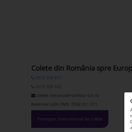
Colete din România spre Euro
0372 309 811
0372 309 822
colete.romania@romfour-tur.ro
Rezervări prin SMS: 0742 311 211
n
Transport International de colete
D