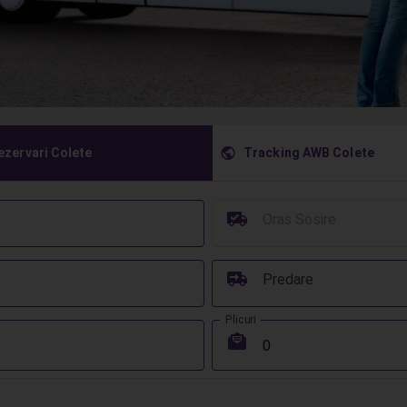
󰇧
ezervari Colete
Tracking AWB Colete
󰳔
Oras Sosire
󰔾
Predare
Plicuri
󰾱