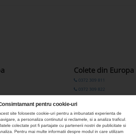
pa
Colete din Europa
0372 309 811
0372 309 822
00 44 7862 782310
Consimtamant pentru cookie-uri
colete.europa@romfour-tur
Acest site foloseste cookie-uri pentru a imbunatati experienta de
Rezervări prin SMS: 0742 311
avigare, a personaliza continutul si reclamele, si a analiza traficul.
atele colectate pot fi partajate cu partenerii nostri de publicitate si
analiza. Pentru mai multe informatii despre modul in care utilizam