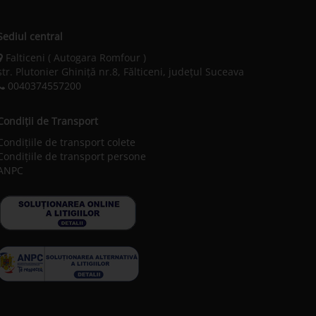
Sediul central
Falticeni ( Autogara Romfour )
str. Plutonier Ghiniţă nr.8, Fălticeni, judeţul Suceava
0040374557200
Condiții de Transport
Condițiile de transport colete
Condițiile de transport persone
ANPC