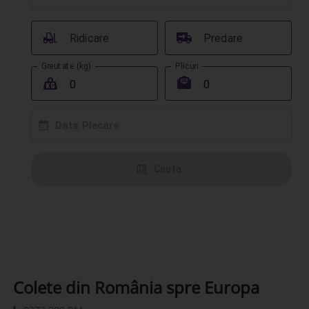
󰟉
󰔾
Ridicare
Predare
Greutate (kg)
Plicuri
󰖢
󰾱
󰸗
Data Plecare
󰦅
Cauta
Colete din România spre Europa