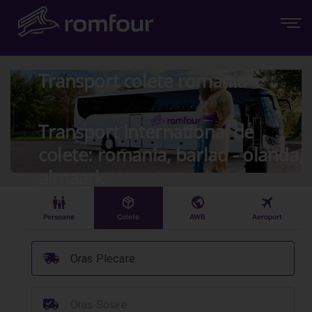
Transport colete romania
Transport International de
colete: romania, barlad - olanda,
almaark
󱠣
󰏗
󰇧
󰀝
Persoane
Colete
AWB
Aeroport
󰞈
Oras Plecare
󰳔
Oras Sosire