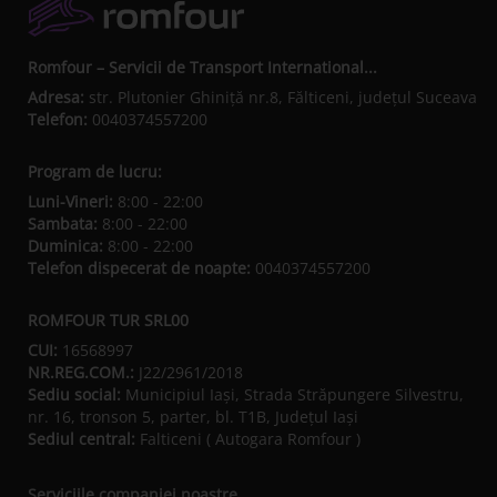
Romfour – Servicii de Transport International...
Adresa:
str. Plutonier Ghiniţă nr.8, Fălticeni, judeţul Suceava
Telefon:
0040374557200
Program de lucru:
Luni-Vineri:
8:00 - 22:00
Sambata:
8:00 - 22:00
Duminica:
8:00 - 22:00
Telefon dispecerat de noapte:
0040374557200
ROMFOUR TUR SRL00
CUI:
16568997
NR.REG.COM.:
J22/2961/2018
Sediu social:
Municipiul Iaşi, Strada Străpungere Silvestru,
nr. 16, tronson 5, parter, bl. T1B, Județul Iaşi
Sediul central:
Falticeni ( Autogara Romfour )
Serviciile companiei noastre