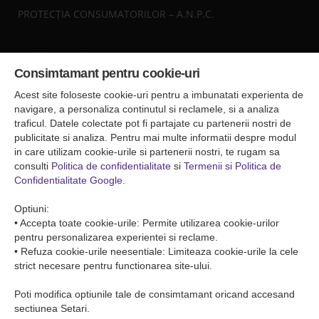
PROTECȚIA CONSUMATORILOR – A.N.P.C.
Sediul central
Consimtamant pentru cookie-uri
Falticeni ( Autogara Romfour )
str. Plutonier Ghiniţă nr.8, Fălticeni, judeţul Suceava
Acest site foloseste cookie-uri pentru a imbunatati experienta de
0040374557200
navigare, a personaliza continutul si reclamele, si a analiza
traficul. Datele colectate pot fi partajate cu partenerii nostri de
publicitate si analiza. Pentru mai multe informatii despre modul
Condiții de Transport
in care utilizam cookie-urile si partenerii nostri, te rugam sa
Condițiile de transport colete
consulti
Politica de confidentialitate
si
Termenii si Politica de
Condițiile de transport persone
Confidentialitate Google
.
ANPC
Optiuni:
• Accepta toate cookie-urile: Permite utilizarea cookie-urilor
pentru personalizarea experientei si reclame.
• Refuza cookie-urile neesentiale: Limiteaza cookie-urile la cele
strict necesare pentru functionarea site-ului.
Poti modifica optiunile tale de consimtamant oricand accesand
sectiunea Setari.