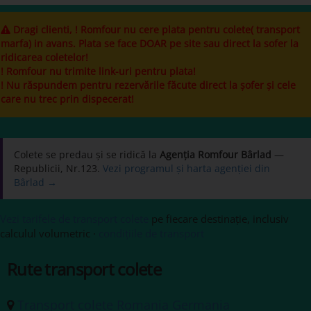
Dragi clienti, ! Romfour nu cere plata pentru colete( transport
marfa) in avans. Plata se face DOAR pe site sau direct la sofer la
ridicarea coletelor!
! Romfour nu trimite link-uri pentru plata!
! Nu răspundem pentru rezervările făcute direct la șofer și cele
care nu trec prin dispecerat!
Colete se predau și se ridică la
Agenția Romfour Bârlad
—
Republicii, Nr.123.
Vezi programul și harta agenției din
Bârlad →
Vezi tarifele de transport colete
pe fiecare destinație, inclusiv
calculul volumetric ·
condițiile de transport
Rute transport colete
Transport colete Romania Germania