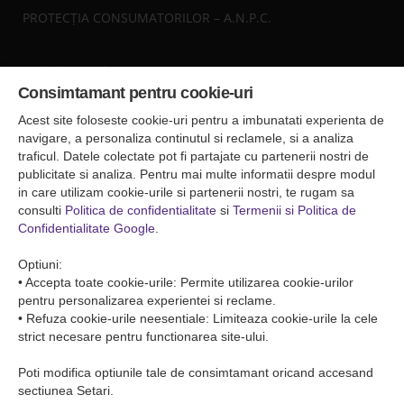
PROTECȚIA CONSUMATORILOR – A.N.P.C.
Sediul central
Consimtamant pentru cookie-uri
Falticeni ( Autogara Romfour )
str. Plutonier Ghiniţă nr.8, Fălticeni, judeţul Suceava
Acest site foloseste cookie-uri pentru a imbunatati experienta de
0040374557200
navigare, a personaliza continutul si reclamele, si a analiza
traficul. Datele colectate pot fi partajate cu partenerii nostri de
publicitate si analiza. Pentru mai multe informatii despre modul
Condiții de Transport
in care utilizam cookie-urile si partenerii nostri, te rugam sa
Condițiile de transport colete
consulti
Politica de confidentialitate
si
Termenii si Politica de
Condițiile de transport persone
Confidentialitate Google
.
ANPC
Optiuni:
• Accepta toate cookie-urile: Permite utilizarea cookie-urilor
pentru personalizarea experientei si reclame.
• Refuza cookie-urile neesentiale: Limiteaza cookie-urile la cele
strict necesare pentru functionarea site-ului.
Poti modifica optiunile tale de consimtamant oricand accesand
sectiunea Setari.