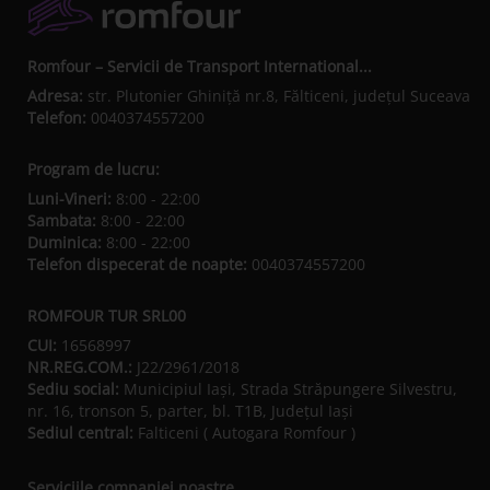
Romfour – Servicii de Transport International...
Adresa:
str. Plutonier Ghiniţă nr.8, Fălticeni, judeţul Suceava
Telefon:
0040374557200
Program de lucru:
Luni-Vineri:
8:00 - 22:00
Sambata:
8:00 - 22:00
Duminica:
8:00 - 22:00
Telefon dispecerat de noapte:
0040374557200
ROMFOUR TUR SRL00
CUI:
16568997
NR.REG.COM.:
J22/2961/2018
Sediu social:
Municipiul Iaşi, Strada Străpungere Silvestru,
nr. 16, tronson 5, parter, bl. T1B, Județul Iaşi
Sediul central:
Falticeni ( Autogara Romfour )
Serviciile companiei noastre