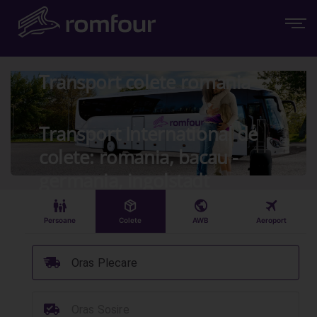
Transport colete romania
Transport International de
colete: romania, bacau -
germania, ingolstadt
󱠣
󰏗
󰇧
󰀝
Persoane
Colete
AWB
Aeroport
󰞈
Oras Plecare
󰳔
Oras Sosire