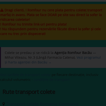
Dragi clienti, ! Romfour nu cere plata pentru colete( transport
marfa) in avans. Plata se face DOAR pe site sau direct la sofer la
ridicarea coletelor!
! Romfour nu trimite link-uri pentru plata!
! Nu răspundem pentru rezervările făcute direct la șofer și cele
care nu trec prin dispecerat!
Colete se predau și se ridică la
Agenția Romfour Bacău
—
Mihai Viteazu, Nr.3 (Lângă Farmacia Catena).
Vezi programul
și harta agenției din Bacău →
Vezi tarifele de transport colete
pe fiecare destinație, inclusiv
calculul volumetric ·
condițiile de transport
Rute transport colete
Transport colete Romania Germania