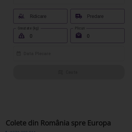
󰟉
󰔾
Ridicare
Predare
Greutate (kg)
Plicuri
󰖢
󰾱
󰸗
Data Plecare
󰦅
Cauta
Colete din România spre Europa