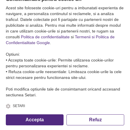
Falticeni ( Autogara Romfour )
str. Plutonier Ghiniţă nr.8, Fălticeni, judeţul Suceava
Acest site foloseste cookie-uri pentru a imbunatati experienta de
0040374557200
navigare, a personaliza continutul si reclamele, si a analiza
traficul. Datele colectate pot fi partajate cu partenerii nostri de
publicitate si analiza. Pentru mai multe informatii despre modul
Condiții de Transport
in care utilizam cookie-urile si partenerii nostri, te rugam sa
Condițiile de transport colete
consulti
Politica de confidentialitate
si
Termenii si Politica de
Condițiile de transport persone
Confidentialitate Google
.
ANPC
Optiuni:
• Accepta toate cookie-urile: Permite utilizarea cookie-urilor
pentru personalizarea experientei si reclame.
• Refuza cookie-urile neesentiale: Limiteaza cookie-urile la cele
strict necesare pentru functionarea site-ului.
Poti modifica optiunile tale de consimtamant oricand accesand
sectiunea Setari.
SETARI
© Copyright 2026 Romfour-Tur S.R.L. J22/2961/2018
Accepta
Refuz
Fa o rezervare telefonica