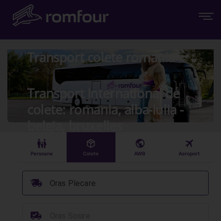
Transport colete romania
Transport International de
colete: romania, alba-iulia -
belgia, bruxelles
󱠣
󰏗
󰇧
󰀝
Persoane
Colete
AWB
Aeroport
󰞈
Oras Plecare
󰳔
Oras Sosire