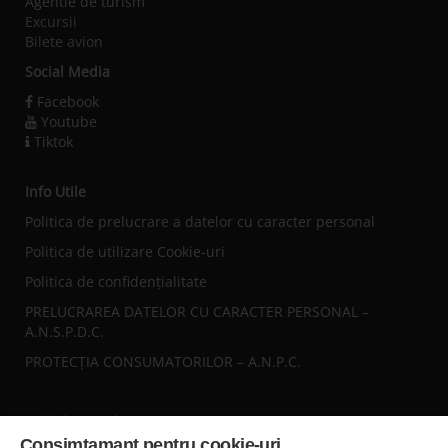
Agentie de turism
Excursii
Bilete avion
Social Media
Facebook
Youtube
Tiktok
Info Utile
Politica de prelucrare a datelor cu caracter personal
Politica de utilizare Cookie-uri
Politica de confidențialitate
PRELUCRAREA DATELOR CU CARACTER PERSONAL –
A.N.S.P.D.C.
PROTECȚIA CONSUMATORILOR – A.N.P.C.
Sediul central
Consimtamant pentru cookie-uri