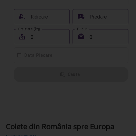
󰟉
󰔾
Ridicare
Predare
Greutate (kg)
Plicuri
󰖢
󰾱
󰸗
Data Plecare
󰦅
Cauta
Colete din România spre Europa