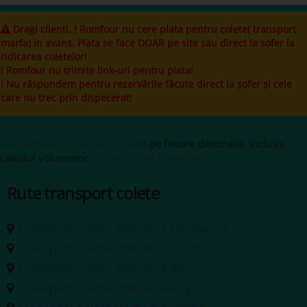
Dragi clienti, ! Romfour nu cere plata pentru colete( transport
marfa) in avans. Plata se face DOAR pe site sau direct la sofer la
ridicarea coletelor!
! Romfour nu trimite link-uri pentru plata!
! Nu răspundem pentru rezervările făcute direct la șofer și cele
care nu trec prin dispecerat!
Vezi tarifele de transport colete
pe fiecare destinație, inclusiv
calculul volumetric ·
condițiile de transport
Rute transport colete
Transport colete Romania Germania
Transport colete Romania Franta
Transport colete Romania Italia
Transport colete Romania Anglia