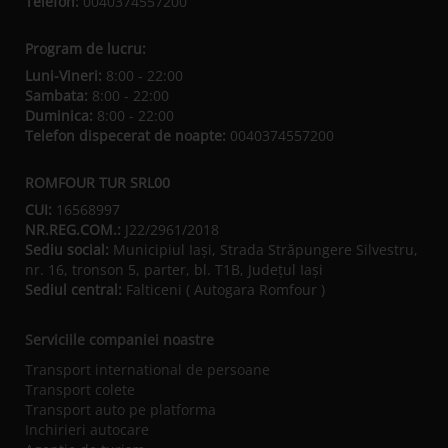
Telefon:
0040374557200
Program de lucru:
Luni-Vineri:
8:00 - 22:00
Sambata:
8:00 - 22:00
Duminica:
8:00 - 22:00
Telefon dispecerat de noapte:
0040374557200
ROMFOUR TUR SRL00
CUI:
16568997
NR.REG.COM.:
J22/2961/2018
Sediu social:
Municipiul Iaşi, Strada Străpungere Silvestru,
nr. 16, tronson 5, parter, bl. T1B, Județul Iaşi
Sediul central:
Falticeni ( Autogara Romfour )
Serviciile companiei noastre
Transport international de persoane
Transport colete
Transport auto pe platforma
Inchirieri autocare