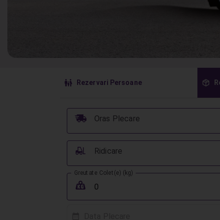
󱠣
󰏗
Rezervari Persoane
R
󰞈
Oras Plecare
󰟉
Ridicare
Greutate Colet(e) (kg)
󰖢
Data Plecare
󰸗