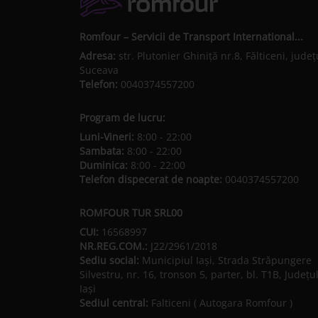
Romfour – Servicii de Transport International...
Adresa:
str. Plutonier Ghiniţă nr.8, Fălticeni, judeţ
Suceava
Telefon:
0040374557200
Program de lucru:
Luni-Vineri:
8:00 - 22:00
Sambata:
8:00 - 22:00
Duminica:
8:00 - 22:00
Telefon dispecerat de noapte:
0040374557200
ROMFOUR TUR SRL00
CUI:
16568997
NR.REG.COM.:
J22/2961/2018
Sediu social:
Municipiul Iaşi, Strada Străpungere
Silvestru, nr. 16, tronson 5, parter, bl. T1B, Județu
Iaşi
Sediul central:
Falticeni ( Autogara Romfour )