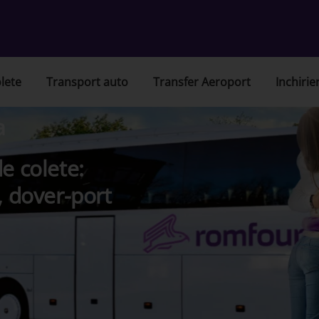
lete
Transport auto
Transfer Aeroport
Inchirie
a
e colete:
, dover-port