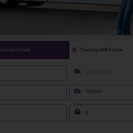
󰇧
ezervari Colete
Tracking AWB Colete
󰳔
Oras Sosire
󰔾
Predare
Plicuri
󰾱