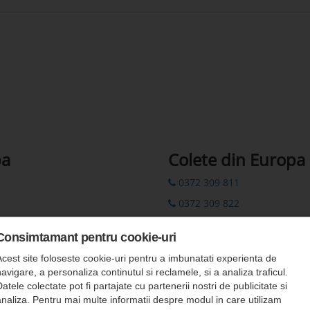
pa
Colete din Europa
0372 309 811
0372 309 822
00 44 7862 782310
Consimtamant pentru cookie-uri
colete.europa@romfour-tur
Acest site foloseste cookie-uri pentru a imbunatati experienta de
Rezervări prin SMS: 0742 311
avigare, a personaliza continutul si reclamele, si a analiza traficul.
atele colectate pot fi partajate cu partenerii nostri de publicitate si
analiza. Pentru mai multe informatii despre modul in care utilizam