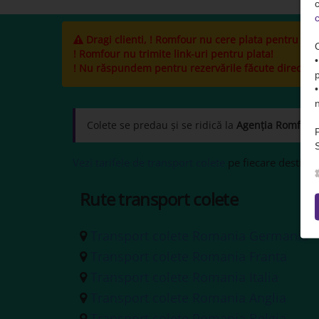
c
c
Dragi clienti, ! Romfour nu cere plata pentru cole
! Romfour nu trimite link-uri pentru plata!
! Nu răspundem pentru rezervările făcute direct la ș
Colete se predau și se ridică la
Agenția Romfour
S
Vezi tarifele de transport colete
pe fiecare destinați
Rute transport colete
Transport colete Romania Germania
Transport colete Romania Franta
Transport colete Romania Italia
Transport colete Romania Anglia
Transport colete Romania Belgia