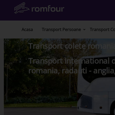
Acasa
Transport Persoane
Transport Co
Transport colete romani
Transport International d
romania, radauti - anglia