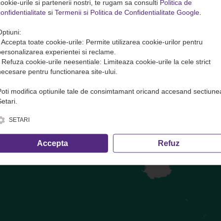
ookie-urile si partenerii nostri, te rugam sa consulti
Politica de
onfidentialitate
si
Termenii si Politica de Confidentialitate Google
.
te( transport marfa) in avans. Plata se face DOAR pe site sau direct 
Optiuni:
• Accepta toate cookie-urile: Permite utilizarea cookie-urilor pentru
ofer și cele care nu trec prin dispecerat!
personalizarea experientei si reclame.
• Refuza cookie-urile neesentiale: Limiteaza cookie-urile la cele strict
necesare pentru functionarea site-ului.
 Rădăuți
— Putnei, Nr.1 (lângă Urso Bruno).
Vezi programul și hart
Poti modifica optiunile tale de consimtamant oricand accesand sectiune
etari.
e, inclusiv calculul volumetric ·
condițiile de transport
SETARI
Accepta
Refuz