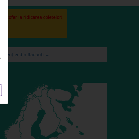
la sofer la ridicarea coletelor!
a agenției din Rădăuți →
a