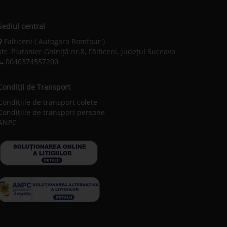
Sediul central
Falticeni ( Autogara Romfour )
str. Plutonier Ghiniţă nr.8, Fălticeni, judeţul Suceava
0040374557200
Condiții de Transport
Condițiile de transport colete
Condițiile de transport persone
ANPC