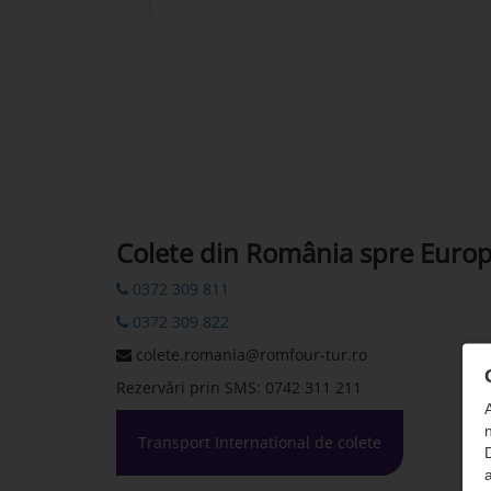
Colete din România spre Euro
0372 309 811
0372 309 822
colete.romania@romfour-tur.ro
Rezervări prin SMS: 0742 311 211
n
Transport International de colete
D