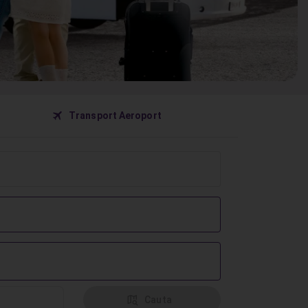
󰀝
Transport Aeroport
󰦅
Cauta