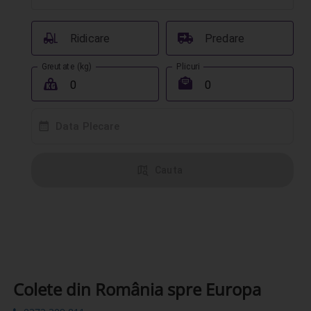
󰟉
󰔾
Ridicare
Predare
Greutate (kg)
Plicuri
󰖢
󰾱
󰸗
Data Plecare
󰦅
Cauta
Colete din România spre Europa