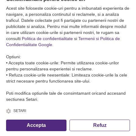
Falticeni ( Autogara Romfour )
str. Plutonier Ghiniţă nr.8, Fălticeni, judeţul Suceava
Acest site foloseste cookie-uri pentru a imbunatati experienta de
0040374557200
navigare, a personaliza continutul si reclamele, si a analiza
traficul. Datele colectate pot fi partajate cu partenerii nostri de
publicitate si analiza. Pentru mai multe informatii despre modul
Condiții de Transport
in care utilizam cookie-urile si partenerii nostri, te rugam sa
Condițiile de transport colete
consulti
Politica de confidentialitate
si
Termenii si Politica de
Condițiile de transport persone
Confidentialitate Google
.
ANPC
Optiuni:
• Accepta toate cookie-urile: Permite utilizarea cookie-urilor
pentru personalizarea experientei si reclame.
• Refuza cookie-urile neesentiale: Limiteaza cookie-urile la cele
strict necesare pentru functionarea site-ului.
Poti modifica optiunile tale de consimtamant oricand accesand
sectiunea Setari.
SETARI
© Copyright 2026 Romfour-Tur S.R.L. J22/2961/2018
Accepta
Refuz
Fa o rezervare telefonica