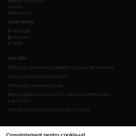
Agentie de turism
Excursii
Bilete avion
Social Media
Facebook
Youtube
Tiktok
Info Utile
Politica de prelucrare a datelor cu caracter personal
Politica de utilizare Cookie-uri
Politica de confidențialitate
PRELUCRAREA DATELOR CU CARACTER PERSONAL –
A.N.S.P.D.C.
PROTECȚIA CONSUMATORILOR – A.N.P.C.
Sediul central
Consimtamant pentru cookie-uri