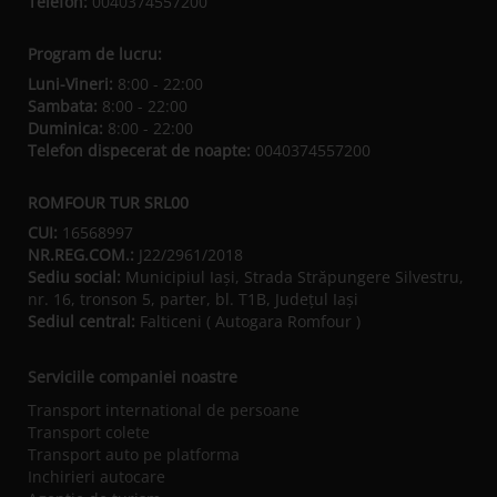
Telefon:
0040374557200
Program de lucru:
Luni-Vineri:
8:00 - 22:00
Sambata:
8:00 - 22:00
Duminica:
8:00 - 22:00
Telefon dispecerat de noapte:
0040374557200
ROMFOUR TUR SRL00
CUI:
16568997
NR.REG.COM.:
J22/2961/2018
Sediu social:
Municipiul Iaşi, Strada Străpungere Silvestru,
nr. 16, tronson 5, parter, bl. T1B, Județul Iaşi
Sediul central:
Falticeni ( Autogara Romfour )
Serviciile companiei noastre
Transport international de persoane
Transport colete
Transport auto pe platforma
Inchirieri autocare