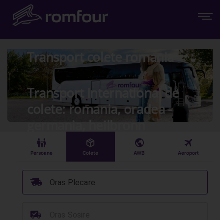
Transport colete romania
Transport International de
colete: romania, oradea -
germania, heilbronn
󱠣
󰏗
󰇧
󰀝
Persoane
Colete
AWB
Aeroport
󰞈
Oras Plecare
󰳔
Oras Sosire