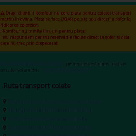
Dragi clienti, ! Romfour nu cere plata pentru colete( transport
marfa) in avans. Plata se face DOAR pe site sau direct la sofer la
ridicarea coletelor!
! Romfour nu trimite link-uri pentru plata!
! Nu răspundem pentru rezervările făcute direct la șofer și cele
care nu trec prin dispecerat!
Vezi tarifele de transport colete
pe fiecare destinație, inclusiv
calculul volumetric ·
condițiile de transport
Rute transport colete
Transport colete Romania Germania
Transport colete Romania Franta
Transport colete Romania Italia
Transport colete Romania Anglia