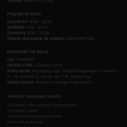
Telefon:
0040374557200
Program de lucru:
Luni-Vineri:
8:00 - 22:00
Sambata:
8:00 - 22:00
Duminica:
8:00 - 22:00
Telefon dispecerat de noapte:
0040374557200
ROMFOUR TUR SRL00
CUI:
16568997
NR.REG.COM.:
J22/2961/2018
Sediu social:
Municipiul Iaşi, Strada Străpungere Silvestru,
nr. 16, tronson 5, parter, bl. T1B, Județul Iaşi
Sediul central:
Falticeni ( Autogara Romfour )
Serviciile companiei noastre
Transport international de persoane
Transport colete
Transport auto pe platforma
Inchirieri autocare