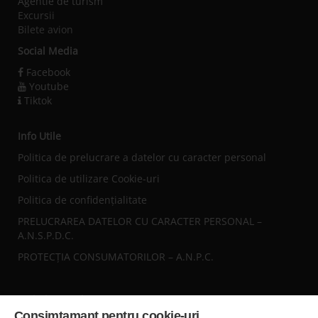
Agentie de turism
Excursii
Bilete avion
Social Media
Facebook
Youtube
Tiktok
Info Utile
Politica de prelucrare a datelor cu caracter personal
Politica de utilizare Cookie-uri
Politica de confidențialitate
PRELUCRAREA DATELOR CU CARACTER PERSONAL –
A.N.S.P.D.C.
PROTECȚIA CONSUMATORILOR – A.N.P.C.
Sediul central
Consimtamant pentru cookie-uri