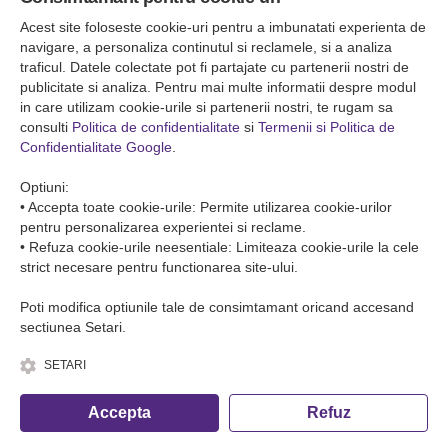
Falticeni ( Autogara Romfour )
str. Plutonier Ghiniţă nr.8, Fălticeni, judeţul Suceava
Acest site foloseste cookie-uri pentru a imbunatati experienta de
0040374557200
navigare, a personaliza continutul si reclamele, si a analiza
traficul. Datele colectate pot fi partajate cu partenerii nostri de
publicitate si analiza. Pentru mai multe informatii despre modul
Condiții de Transport
in care utilizam cookie-urile si partenerii nostri, te rugam sa
Condițiile de transport colete
consulti
Politica de confidentialitate
si
Termenii si Politica de
Condițiile de transport persone
Confidentialitate Google
.
ANPC
Optiuni:
• Accepta toate cookie-urile: Permite utilizarea cookie-urilor
pentru personalizarea experientei si reclame.
• Refuza cookie-urile neesentiale: Limiteaza cookie-urile la cele
strict necesare pentru functionarea site-ului.
Poti modifica optiunile tale de consimtamant oricand accesand
sectiunea Setari.
SETARI
© Copyright 2026 Romfour-Tur S.R.L. J22/2961/2018
Accepta
Refuz
Fa o rezervare telefonica