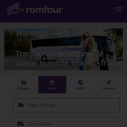
Transport colete romania
Transport International de
colete: romania, oradea - franta,
calais
󱠣
󰏗
󰇧
󰀝
Persoane
Colete
AWB
Aeroport
󰞈
Oras Plecare
󰳔
Oras Sosire