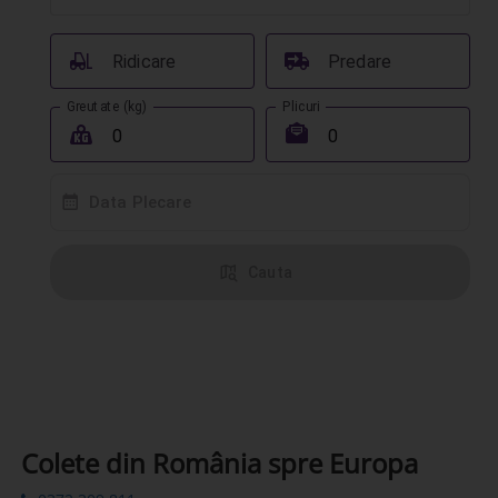
󰟉
󰔾
Ridicare
Predare
Greutate (kg)
Plicuri
󰖢
󰾱
󰸗
Data Plecare
󰦅
Cauta
Colete din România spre Europa