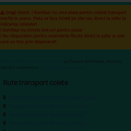
Dragi clienti, ! Romfour nu cere plata pentru colete( transport
marfa) in avans. Plata se face DOAR pe site sau direct la sofer la
ridicarea coletelor!
! Romfour nu trimite link-uri pentru plata!
! Nu răspundem pentru rezervările făcute direct la șofer și cele
care nu trec prin dispecerat!
Vezi tarifele de transport colete
pe fiecare destinație, inclusiv
calculul volumetric ·
condițiile de transport
Rute transport colete
Transport colete Romania Germania
Transport colete Romania Franta
Transport colete Romania Italia
Transport colete Romania Anglia