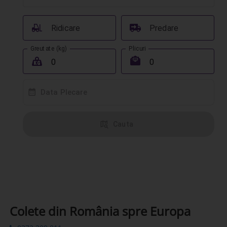
󰟉
󰔾
Ridicare
Predare
Greutate (kg)
Plicuri
󰖢
󰾱
󰸗
Data Plecare
󰦅
Cauta
Colete din România spre Europa