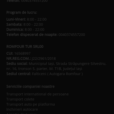
Telefon:
0040374557200
Program de lucru:
Luni-Vineri:
8:00 - 22:00
Sambata:
8:00 - 22:00
Duminica:
8:00 - 22:00
Telefon dispecerat de noapte:
0040374557200
ROMFOUR TUR SRL00
CUI:
16568997
NR.REG.COM.:
J22/2961/2018
Sediu social:
Municipiul Iaşi, Strada Străpungere Silvestru,
nr. 16, tronson 5, parter, bl. T1B, Județul Iaşi
Sediul central:
Falticeni ( Autogara Romfour )
Serviciile companiei noastre
Transport international de persoane
Transport colete
Transport auto pe platforma
Inchirieri autocare