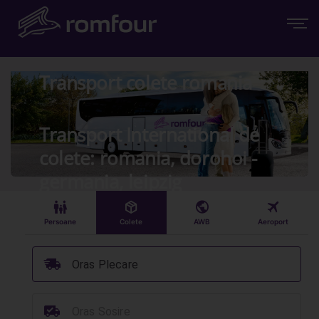
Transport colete romania
Transport International de
colete: romania, dorohoi -
germania, leipzig
󱠣
󰏗
󰇧
󰀝
Persoane
Colete
AWB
Aeroport
󰞈
Oras Plecare
󰳔
Oras Sosire