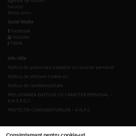
Agentie de turism
Excursii
Bilete avion
Social Media
Facebook
Youtube
Tiktok
Info Utile
Politica de prelucrare a datelor cu caracter personal
Politica de utilizare Cookie-uri
Politica de confidențialitate
PRELUCRAREA DATELOR CU CARACTER PERSONAL –
A.N.S.P.D.C.
PROTECȚIA CONSUMATORILOR – A.N.P.C.
Sediul central
Consimtamant pentru cookie-uri