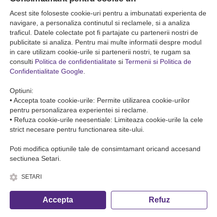
Falticeni ( Autogara Romfour )
str. Plutonier Ghiniţă nr.8, Fălticeni, judeţul Suceava
Acest site foloseste cookie-uri pentru a imbunatati experienta de
0040374557200
navigare, a personaliza continutul si reclamele, si a analiza
traficul. Datele colectate pot fi partajate cu partenerii nostri de
publicitate si analiza. Pentru mai multe informatii despre modul
Condiții de Transport
in care utilizam cookie-urile si partenerii nostri, te rugam sa
Condițiile de transport colete
consulti
Politica de confidentialitate
si
Termenii si Politica de
Condițiile de transport persone
Confidentialitate Google
.
ANPC
Optiuni:
• Accepta toate cookie-urile: Permite utilizarea cookie-urilor
pentru personalizarea experientei si reclame.
• Refuza cookie-urile neesentiale: Limiteaza cookie-urile la cele
strict necesare pentru functionarea site-ului.
Poti modifica optiunile tale de consimtamant oricand accesand
sectiunea Setari.
SETARI
© Copyright 2026 Romfour-Tur S.R.L. J22/2961/2018
Accepta
Refuz
Fa o rezervare telefonica