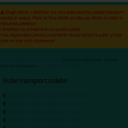
Dragi clienti, ! Romfour nu cere plata pentru colete( transport
marfa) in avans. Plata se face DOAR pe site sau direct la sofer la
ridicarea coletelor!
! Romfour nu trimite link-uri pentru plata!
! Nu răspundem pentru rezervările făcute direct la șofer și cele
care nu trec prin dispecerat!
Vezi tarifele de transport colete
pe fiecare destinație, inclusiv
calculul volumetric ·
condițiile de transport
Rute transport colete
Transport colete Romania Germania
Transport colete Romania Franta
Transport colete Romania Italia
Transport colete Romania Anglia