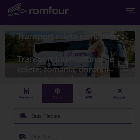
Transport colete romania
Transport International de
colete: romania, dorohoi -
germania, innsbruck
󱠣
󰏗
󰇧
󰀝
Persoane
Colete
AWB
Aeroport
󰞈
Oras Plecare
󰳔
Oras Sosire