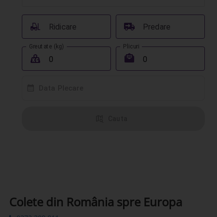
󰟉
󰔾
Ridicare
Predare
Greutate (kg)
Plicuri
󰖢
󰾱
󰸗
Data Plecare
󰦅
Cauta
Colete din România spre Europa