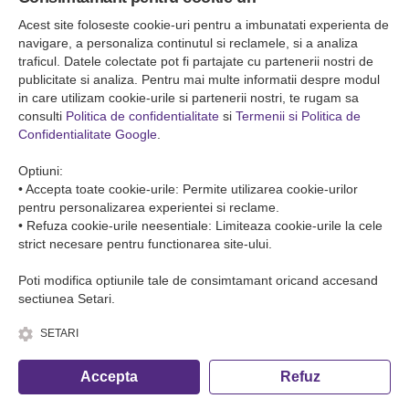
Falticeni ( Autogara Romfour )
str. Plutonier Ghiniţă nr.8, Fălticeni, judeţul Suceava
Acest site foloseste cookie-uri pentru a imbunatati experienta de
0040374557200
navigare, a personaliza continutul si reclamele, si a analiza
traficul. Datele colectate pot fi partajate cu partenerii nostri de
publicitate si analiza. Pentru mai multe informatii despre modul
Condiții de Transport
in care utilizam cookie-urile si partenerii nostri, te rugam sa
Condițiile de transport colete
consulti
Politica de confidentialitate
si
Termenii si Politica de
Condițiile de transport persone
Confidentialitate Google
.
ANPC
Optiuni:
• Accepta toate cookie-urile: Permite utilizarea cookie-urilor
pentru personalizarea experientei si reclame.
• Refuza cookie-urile neesentiale: Limiteaza cookie-urile la cele
strict necesare pentru functionarea site-ului.
Poti modifica optiunile tale de consimtamant oricand accesand
sectiunea Setari.
SETARI
© Copyright 2026 Romfour-Tur S.R.L. J22/2961/2018
Accepta
Refuz
Fa o rezervare telefonica