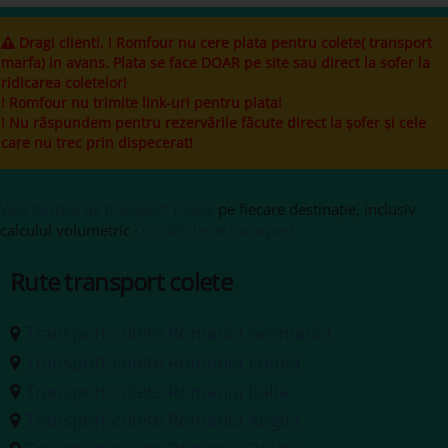
Dragi clienti, ! Romfour nu cere plata pentru colete( transport
marfa) in avans. Plata se face DOAR pe site sau direct la sofer la
ridicarea coletelor!
! Romfour nu trimite link-uri pentru plata!
! Nu răspundem pentru rezervările făcute direct la șofer și cele
care nu trec prin dispecerat!
Vezi tarifele de transport colete
pe fiecare destinație, inclusiv
calculul volumetric ·
condițiile de transport
Rute transport colete
Transport colete Romania Germania
Transport colete Romania Franta
Transport colete Romania Italia
Transport colete Romania Anglia