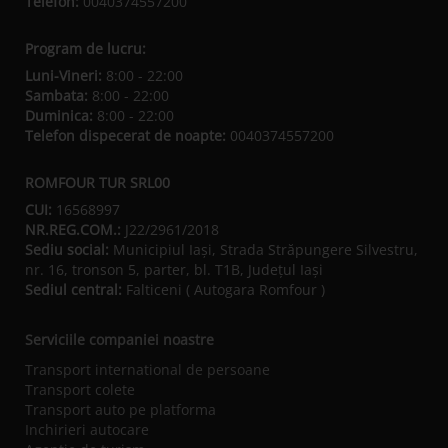
Telefon:
0040374557200
Program de lucru:
Luni-Vineri:
8:00 - 22:00
Sambata:
8:00 - 22:00
Duminica:
8:00 - 22:00
Telefon dispecerat de noapte:
0040374557200
ROMFOUR TUR SRL00
CUI:
16568997
NR.REG.COM.:
J22/2961/2018
Sediu social:
Municipiul Iaşi, Strada Străpungere Silvestru,
nr. 16, tronson 5, parter, bl. T1B, Județul Iaşi
Sediul central:
Falticeni ( Autogara Romfour )
Serviciile companiei noastre
Transport international de persoane
Transport colete
Transport auto pe platforma
Inchirieri autocare