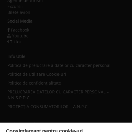
Agentie de turism
Excursii
Bilete avion
Social Media
Facebook
Youtube
Tiktok
Info Utile
Politica de prelucrare a datelor cu caracter personal
Politica de utilizare Cookie-uri
Politica de confidențialitate
PRELUCRAREA DATELOR CU CARACTER PERSONAL –
A.N.S.P.D.C.
PROTECȚIA CONSUMATORILOR – A.N.P.C.
Sediul central
Consimtamant pentru cookie-uri