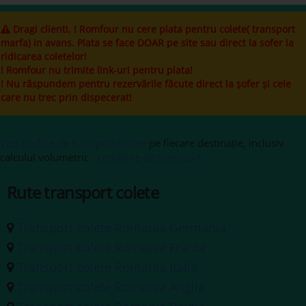
Dragi clienti, ! Romfour nu cere plata pentru colete( transport
marfa) in avans. Plata se face DOAR pe site sau direct la sofer la
ridicarea coletelor!
! Romfour nu trimite link-uri pentru plata!
! Nu răspundem pentru rezervările făcute direct la șofer și cele
care nu trec prin dispecerat!
Vezi tarifele de transport colete
pe fiecare destinație, inclusiv
calculul volumetric ·
condițiile de transport
Rute transport colete
Transport colete Romania Germania
Transport colete Romania Franta
Transport colete Romania Italia
Transport colete Romania Anglia