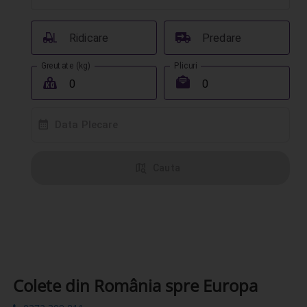
󰟉
󰔾
Ridicare
Predare
Greutate (kg)
Plicuri
󰖢
󰾱
󰸗
Data Plecare
󰦅
Cauta
Colete din România spre Europa