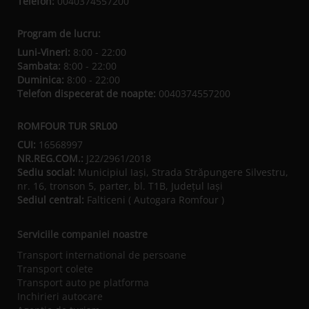
Telefon:
0040374557200
Program de lucru:
Luni-Vineri:
8:00 - 22:00
Sambata:
8:00 - 22:00
Duminica:
8:00 - 22:00
Telefon dispecerat de noapte:
0040374557200
ROMFOUR TUR SRL00
CUI:
16568997
NR.REG.COM.:
J22/2961/2018
Sediu social:
Municipiul Iaşi, Strada Străpungere Silvestru,
nr. 16, tronson 5, parter, bl. T1B, Județul Iaşi
Sediul central:
Falticeni ( Autogara Romfour )
Serviciile companiei noastre
Transport international de persoane
Transport colete
Transport auto pe platforma
Inchirieri autocare