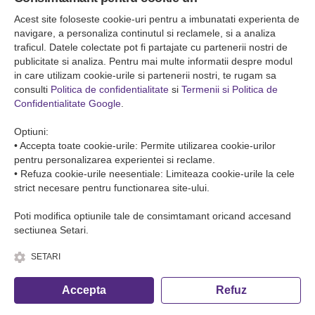
Falticeni ( Autogara Romfour )
str. Plutonier Ghiniţă nr.8, Fălticeni, judeţul Suceava
Acest site foloseste cookie-uri pentru a imbunatati experienta de
0040374557200
navigare, a personaliza continutul si reclamele, si a analiza
traficul. Datele colectate pot fi partajate cu partenerii nostri de
publicitate si analiza. Pentru mai multe informatii despre modul
Condiții de Transport
in care utilizam cookie-urile si partenerii nostri, te rugam sa
Condițiile de transport colete
consulti
Politica de confidentialitate
si
Termenii si Politica de
Condițiile de transport persone
Confidentialitate Google
.
ANPC
Optiuni:
• Accepta toate cookie-urile: Permite utilizarea cookie-urilor
pentru personalizarea experientei si reclame.
• Refuza cookie-urile neesentiale: Limiteaza cookie-urile la cele
strict necesare pentru functionarea site-ului.
Poti modifica optiunile tale de consimtamant oricand accesand
sectiunea Setari.
SETARI
© Copyright 2026 Romfour-Tur S.R.L. J22/2961/2018
Accepta
Refuz
Fa o rezervare telefonica