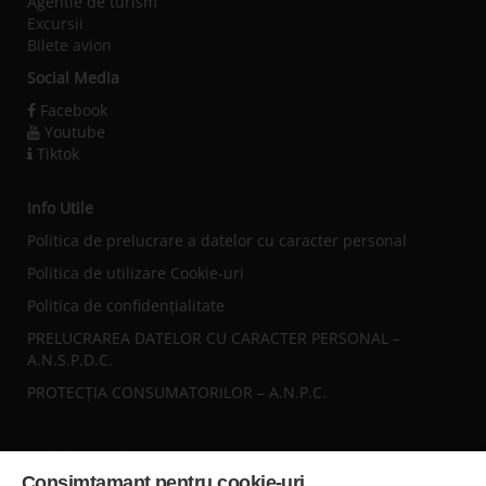
Agentie de turism
Excursii
Bilete avion
Social Media
Facebook
Youtube
Tiktok
Info Utile
Politica de prelucrare a datelor cu caracter personal
Politica de utilizare Cookie-uri
Politica de confidențialitate
PRELUCRAREA DATELOR CU CARACTER PERSONAL –
A.N.S.P.D.C.
PROTECȚIA CONSUMATORILOR – A.N.P.C.
Sediul central
Consimtamant pentru cookie-uri