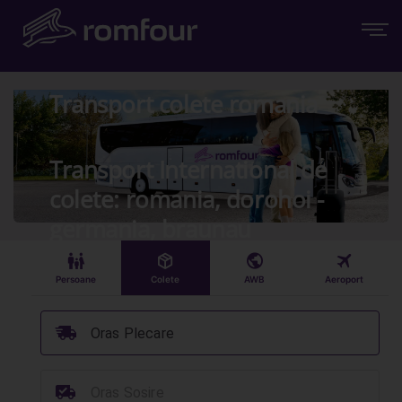
Transport colete romania
Transport International de
colete: romania, dorohoi -
germania, braunau
󱠣
󰏗
󰇧
󰀝
Persoane
Colete
AWB
Aeroport
󰞈
Oras Plecare
󰳔
Oras Sosire