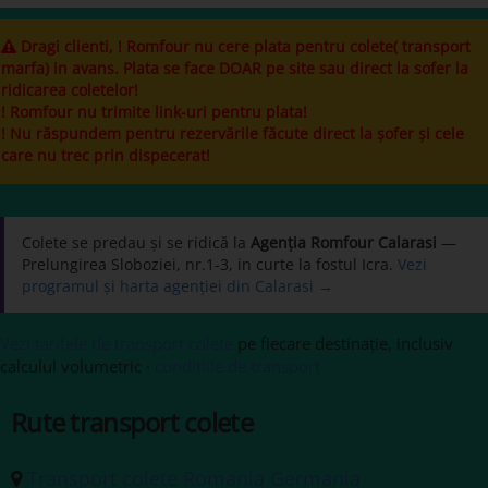
Dragi clienti, ! Romfour nu cere plata pentru colete( transport
marfa) in avans. Plata se face DOAR pe site sau direct la sofer la
ridicarea coletelor!
! Romfour nu trimite link-uri pentru plata!
! Nu răspundem pentru rezervările făcute direct la șofer și cele
care nu trec prin dispecerat!
Colete se predau și se ridică la
Agenția Romfour Calarasi
—
Prelungirea Sloboziei, nr.1-3, in curte la fostul Icra.
Vezi
programul și harta agenției din Calarasi →
Vezi tarifele de transport colete
pe fiecare destinație, inclusiv
calculul volumetric ·
condițiile de transport
Rute transport colete
Transport colete Romania Germania