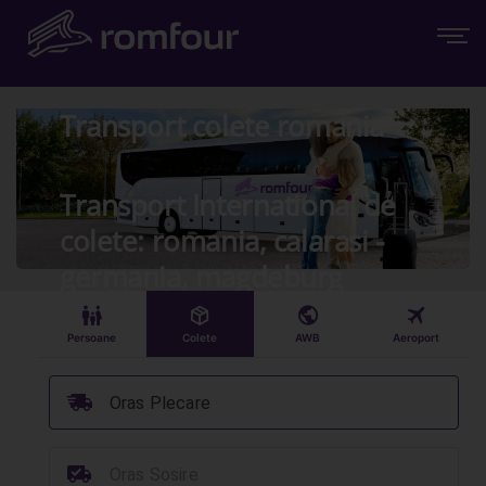
Transport colete romania
Transport International de
colete: romania, calarasi -
germania, magdeburg
󱠣
󰏗
󰇧
󰀝
Persoane
Colete
AWB
Aeroport
󰞈
Oras Plecare
󰳔
Oras Sosire