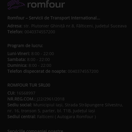
Romfour – Servicii de Transport International...
Adresa:
str. Plutonier Ghiniţă nr.8, Fălticeni, judeţul Suceava
Telefon:
0040374557200
Program de lucru:
Luni-Vineri:
8:00 - 22:00
Sambata:
8:00 - 22:00
Duminica:
8:00 - 22:00
Telefon dispecerat de noapte:
0040374557200
ROMFOUR TUR SRL00
CUI:
16568997
NR.REG.COM.:
J22/2961/2018
Sediu social:
Municipiul Iaşi, Strada Străpungere Silvestru,
nr. 16, tronson 5, parter, bl. T1B, Județul Iaşi
Sediul central:
Falticeni ( Autogara Romfour )
Serviciile companiei noastre