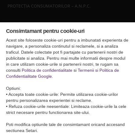
PROTECȚIA CONSUMATORILOR – A.N.P.C.
Sediul central
Consimtamant pentru cookie-uri
Falticeni ( Autogara Romfour )
str. Plutonier Ghiniţă nr.8, Fălticeni, judeţul Suceava
Acest site foloseste cookie-uri pentru a imbunatati experienta de
0040374557200
navigare, a personaliza continutul si reclamele, si a analiza
traficul. Datele colectate pot fi partajate cu partenerii nostri de
publicitate si analiza. Pentru mai multe informatii despre modul
Condiții de Transport
in care utilizam cookie-urile si partenerii nostri, te rugam sa
Condițiile de transport colete
consulti
Politica de confidentialitate
si
Termenii si Politica de
Condițiile de transport persone
Confidentialitate Google
.
ANPC
Optiuni:
• Accepta toate cookie-urile: Permite utilizarea cookie-urilor
pentru personalizarea experientei si reclame.
• Refuza cookie-urile neesentiale: Limiteaza cookie-urile la cele
strict necesare pentru functionarea site-ului.
Poti modifica optiunile tale de consimtamant oricand accesand
sectiunea Setari.