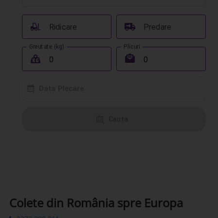
󰟉
󰔾
Ridicare
Predare
Greutate (kg)
Plicuri
󰖢
󰾱
󰸗
Data Plecare
󰦅
Cauta
Colete din România spre Europa