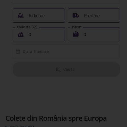
󰟉
󰔾
Ridicare
Predare
Greutate (kg)
Plicuri
󰖢
󰾱
󰸗
Data Plecare
󰦅
Cauta
Colete din România spre Europa