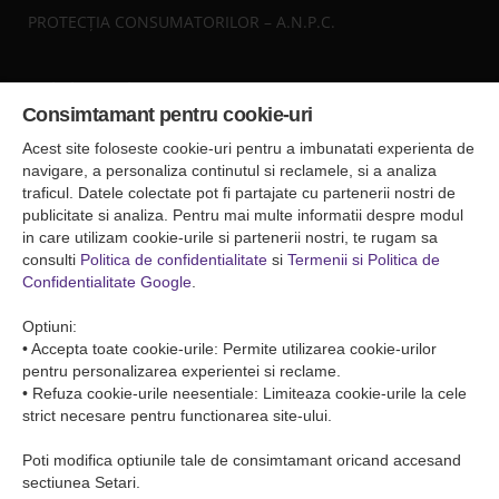
PROTECȚIA CONSUMATORILOR – A.N.P.C.
Sediul central
Consimtamant pentru cookie-uri
Falticeni ( Autogara Romfour )
str. Plutonier Ghiniţă nr.8, Fălticeni, judeţul Suceava
Acest site foloseste cookie-uri pentru a imbunatati experienta de
0040374557200
navigare, a personaliza continutul si reclamele, si a analiza
traficul. Datele colectate pot fi partajate cu partenerii nostri de
publicitate si analiza. Pentru mai multe informatii despre modul
Condiții de Transport
in care utilizam cookie-urile si partenerii nostri, te rugam sa
Condițiile de transport colete
consulti
Politica de confidentialitate
si
Termenii si Politica de
Condițiile de transport persone
Confidentialitate Google
.
ANPC
Optiuni:
• Accepta toate cookie-urile: Permite utilizarea cookie-urilor
pentru personalizarea experientei si reclame.
• Refuza cookie-urile neesentiale: Limiteaza cookie-urile la cele
strict necesare pentru functionarea site-ului.
Poti modifica optiunile tale de consimtamant oricand accesand
sectiunea Setari.