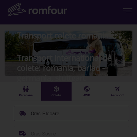
Transport colete romania
Transport International de
colete: romania, barlad -
germania, stuttgart
󱠣
󰏗
󰇧
󰀝
Persoane
Colete
AWB
Aeroport
󰞈
Oras Plecare
󰳔
Oras Sosire