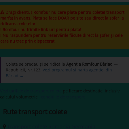
Dragi clienti, ! Romfour nu cere plata pentru colete( transport
marfa) in avans. Plata se face DOAR pe site sau direct la sofer la
ridicarea coletelor!
! Romfour nu trimite link-uri pentru plata!
! Nu răspundem pentru rezervările făcute direct la șofer și cele
care nu trec prin dispecerat!
Colete se predau și se ridică la
Agenția Romfour Bârlad
—
Republicii, Nr.123.
Vezi programul și harta agenției din
Bârlad →
Vezi tarifele de transport colete
pe fiecare destinație, inclusiv
calculul volumetric ·
condițiile de transport
Rute transport colete
Transport colete Romania Germania