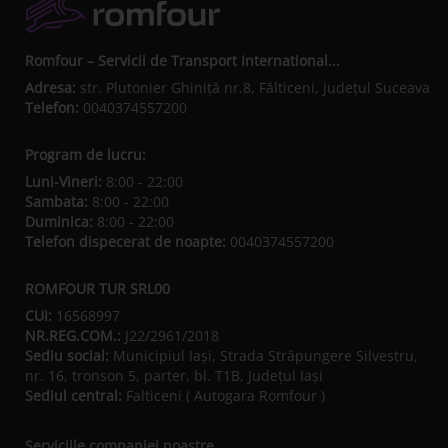
Romfour – Servicii de Transport International...
Adresa:
str. Plutonier Ghiniţă nr.8, Fălticeni, judeţul Suceava
Telefon:
0040374557200
Program de lucru:
Luni-Vineri:
8:00 - 22:00
Sambata:
8:00 - 22:00
Duminica:
8:00 - 22:00
Telefon dispecerat de noapte:
0040374557200
ROMFOUR TUR SRL00
CUI:
16568997
NR.REG.COM.:
J22/2961/2018
Sediu social:
Municipiul Iaşi, Strada Străpungere Silvestru,
nr. 16, tronson 5, parter, bl. T1B, Județul Iaşi
Sediul central:
Falticeni ( Autogara Romfour )
Serviciile companiei noastre