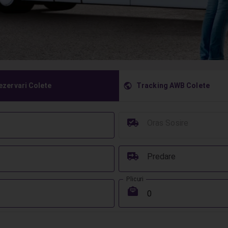
󰇧
ezervari Colete
Tracking AWB Colete
󰳔
Oras Sosire
󰔾
Predare
Plicuri
󰾱