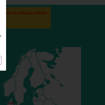
la sofer la ridicarea coletelor!
a