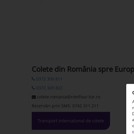
Colete din România spre Euro
0372 309 811
0372 309 822
colete.romania@romfour-tur.ro
Rezervări prin SMS: 0742 311 211
n
D
Transport International de colete
c
c