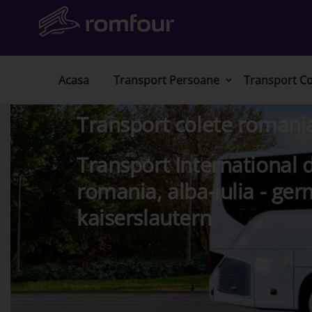
Acasa
Transport Persoane
Transport Co
Transport colete romani
Transport International d
romania, alba-iulia - ger
kaiserslautern