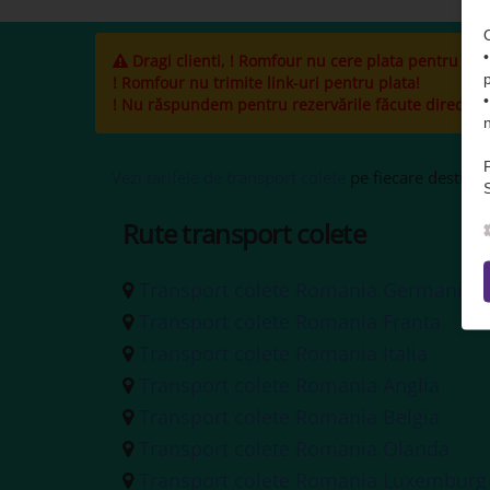
Dragi clienti, ! Romfour nu cere plata pentru cole
! Romfour nu trimite link-uri pentru plata!
! Nu răspundem pentru rezervările făcute direct la ș
Vezi tarifele de transport colete
pe fiecare destinați
S
Rute transport colete
Transport colete Romania Germania
Transport colete Romania Franta
Transport colete Romania Italia
Transport colete Romania Anglia
Transport colete Romania Belgia
Transport colete Romania Olanda
Transport colete Romania Luxemburg