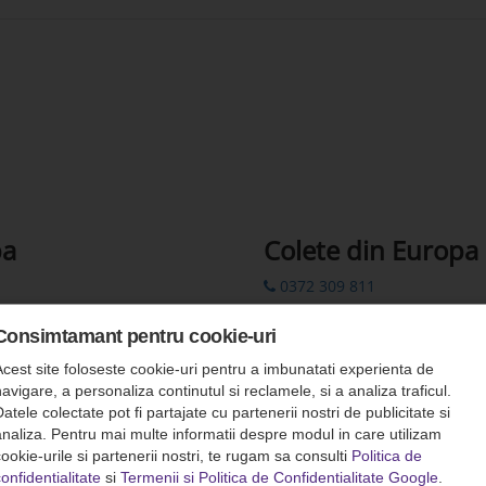
pa
Colete din Europa
0372 309 811
0372 309 822
Consimtamant pentru cookie-uri
00 44 7862 782310
Acest site foloseste cookie-uri pentru a imbunatati experienta de
colete.europa@romfour-tur
avigare, a personaliza continutul si reclamele, si a analiza traficul.
atele colectate pot fi partajate cu partenerii nostri de publicitate si
Rezervări prin SMS: 0742 311
analiza. Pentru mai multe informatii despre modul in care utilizam
ookie-urile si partenerii nostri, te rugam sa consulti
Politica de
onfidentialitate
si
Termenii si Politica de Confidentialitate Google
.