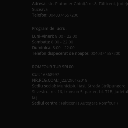
Adresa:
str. Plutonier Ghiniţă nr.8, Fălticeni, judeţ
Suceava
Telefon:
0040374557200
Program de lucru:
Luni-Vineri:
8:00 - 22:00
Sambata:
8:00 - 22:00
Duminica:
8:00 - 22:00
Telefon dispecerat de noapte:
0040374557200
ROMFOUR TUR SRL00
CUI:
16568997
NR.REG.COM.:
J22/2961/2018
Sediu social:
Municipiul Iaşi, Strada Străpungere
Silvestru, nr. 16, tronson 5, parter, bl. T1B, Județu
Iaşi
Sediul central:
Falticeni ( Autogara Romfour )