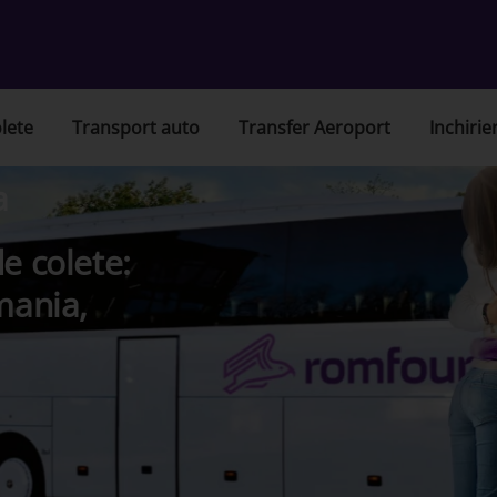
lete
Transport auto
Transfer Aeroport
Inchirie
a
e colete:
mania,