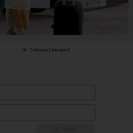
󰀝
Transport Aeroport
󰦅
Cauta