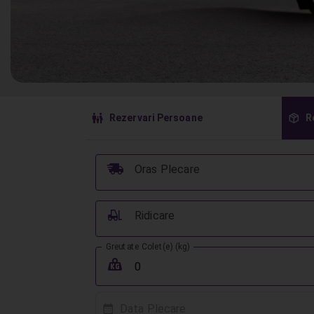
󱠣
󰏗
Rezervari Persoane
R
󰞈
Oras Plecare
󰟉
Ridicare
Greutate Colet(e) (kg)
󰖢
Data Plecare
󰸗