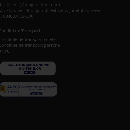
Falticeni ( Autogara Romfour )
str. Plutonier Ghiniţă nr.8, Fălticeni, judeţul Suceava
0040374557200
Condiții de Transport
Condițiile de transport colete
Condițiile de transport persone
ANPC