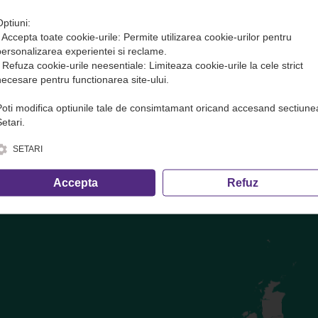
Optiuni:
• Accepta toate cookie-urile: Permite utilizarea cookie-urilor pentru
te( transport marfa) in avans. Plata se face DOAR pe site sau direct 
personalizarea experientei si reclame.
• Refuza cookie-urile neesentiale: Limiteaza cookie-urile la cele strict
ofer și cele care nu trec prin dispecerat!
necesare pentru functionarea site-ului.
Poti modifica optiunile tale de consimtamant oricand accesand sectiune
e, inclusiv calculul volumetric ·
condițiile de transport
etari.
SETARI
Accepta
Refuz