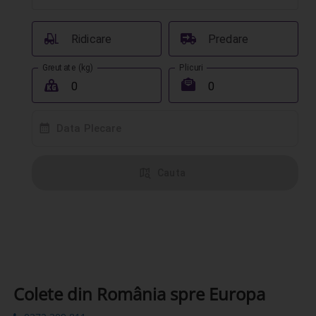
󰟉
󰔾
Ridicare
Predare
Greutate (kg)
Plicuri
󰖢
󰾱
󰸗
Data Plecare
󰦅
Cauta
Colete din România spre Europa