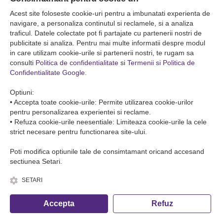
Falticeni ( Autogara Romfour )
str. Plutonier Ghiniţă nr.8, Fălticeni, judeţul Suceava
Acest site foloseste cookie-uri pentru a imbunatati experienta de
0040374557200
navigare, a personaliza continutul si reclamele, si a analiza
traficul. Datele colectate pot fi partajate cu partenerii nostri de
publicitate si analiza. Pentru mai multe informatii despre modul
Condiții de Transport
in care utilizam cookie-urile si partenerii nostri, te rugam sa
Condițiile de transport colete
consulti
Politica de confidentialitate
si
Termenii si Politica de
Condițiile de transport persone
Confidentialitate Google
.
ANPC
Optiuni:
• Accepta toate cookie-urile: Permite utilizarea cookie-urilor
pentru personalizarea experientei si reclame.
• Refuza cookie-urile neesentiale: Limiteaza cookie-urile la cele
strict necesare pentru functionarea site-ului.
Poti modifica optiunile tale de consimtamant oricand accesand
sectiunea Setari.
SETARI
© Copyright 2026 Romfour-Tur S.R.L. J22/2961/2018
Accepta
Refuz
Fa o rezervare telefonica