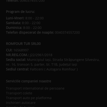
Telefon:
0040374557200
Program de lucru:
Luni-Vineri:
8:00 - 22:00
Sambata:
8:00 - 22:00
Duminica:
8:00 - 22:00
Telefon dispecerat de noapte:
0040374557200
ROMFOUR TUR SRL00
CUI:
16568997
NR.REG.COM.:
J22/2961/2018
Sediu social:
Municipiul Iaşi, Strada Străpungere Silvestru,
nr. 16, tronson 5, parter, bl. T1B, Județul Iaşi
Sediul central:
Falticeni ( Autogara Romfour )
Serviciile companiei noastre
Transport international de persoane
Transport colete
Transport auto pe platforma
Inchirieri autocare