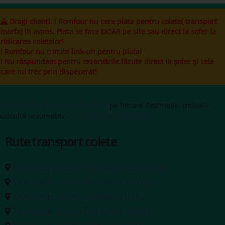
Dragi clienti, ! Romfour nu cere plata pentru colete( transport
marfa) in avans. Plata se face DOAR pe site sau direct la sofer la
ridicarea coletelor!
! Romfour nu trimite link-uri pentru plata!
! Nu răspundem pentru rezervările făcute direct la șofer și cele
care nu trec prin dispecerat!
Vezi tarifele de transport colete
pe fiecare destinație, inclusiv
calculul volumetric ·
condițiile de transport
Rute transport colete
Transport colete Romania Germania
Transport colete Romania Franta
Transport colete Romania Italia
Transport colete Romania Anglia