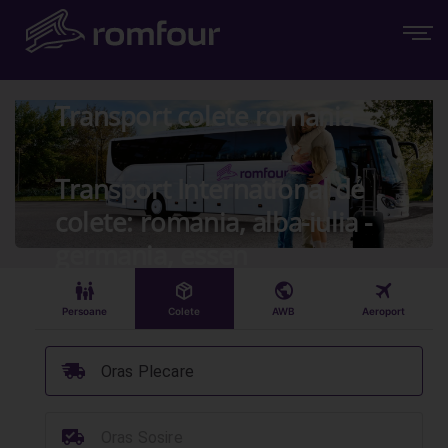
Transport colete romania
Transport International de
colete: romania, alba-iulia -
germania, essen
󱠣
󰏗
󰇧
󰀝
Persoane
Colete
AWB
Aeroport
󰞈
Oras Plecare
󰳔
Oras Sosire