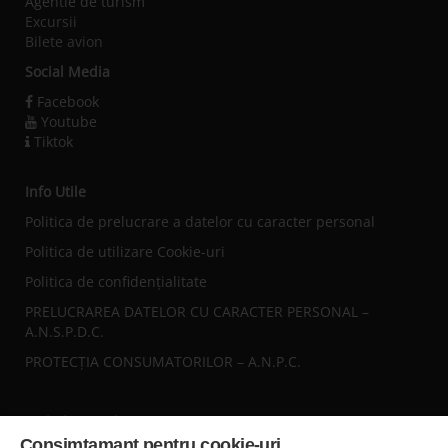
Agentie de turism
Excursii
Bilete avion
Social Media
Facebook
Youtube
Tiktok
Info Utile
Politica de prelucrare a datelor cu caracter personal
Politica de utilizare Cookie-uri
Politica de confidențialitate
PRELUCRAREA DATELOR CU CARACTER PERSONAL –
A.N.S.P.D.C.
PROTECȚIA CONSUMATORILOR – A.N.P.C.
Sediul central
Consimtamant pentru cookie-uri