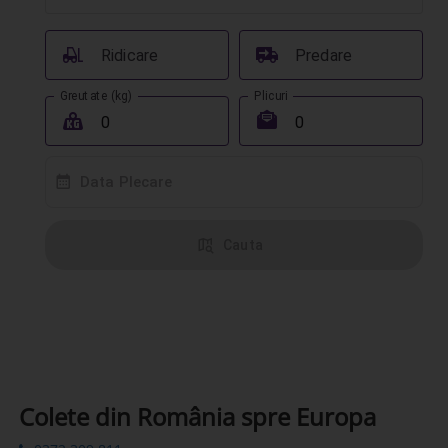
󰟉
󰔾
Ridicare
Predare
Greutate (kg)
Plicuri
󰖢
󰾱
󰸗
Data Plecare
󰦅
Cauta
Colete din România spre Europa