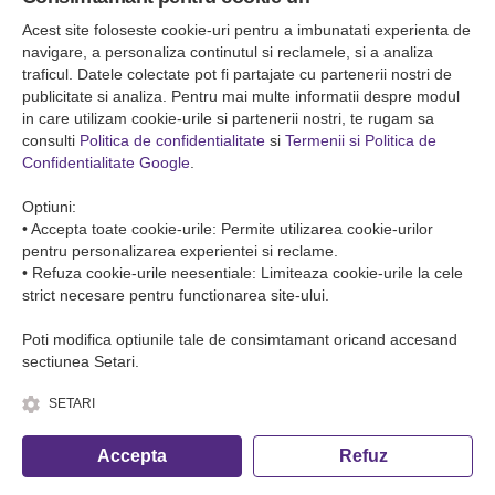
Falticeni ( Autogara Romfour )
str. Plutonier Ghiniţă nr.8, Fălticeni, judeţul Suceava
Acest site foloseste cookie-uri pentru a imbunatati experienta de
0040374557200
navigare, a personaliza continutul si reclamele, si a analiza
traficul. Datele colectate pot fi partajate cu partenerii nostri de
publicitate si analiza. Pentru mai multe informatii despre modul
Condiții de Transport
in care utilizam cookie-urile si partenerii nostri, te rugam sa
Condițiile de transport colete
consulti
Politica de confidentialitate
si
Termenii si Politica de
Condițiile de transport persone
Confidentialitate Google
.
ANPC
Optiuni:
• Accepta toate cookie-urile: Permite utilizarea cookie-urilor
pentru personalizarea experientei si reclame.
• Refuza cookie-urile neesentiale: Limiteaza cookie-urile la cele
strict necesare pentru functionarea site-ului.
Poti modifica optiunile tale de consimtamant oricand accesand
sectiunea Setari.
SETARI
© Copyright 2026 Romfour-Tur S.R.L. J22/2961/2018
Accepta
Refuz
Fa o rezervare telefonica