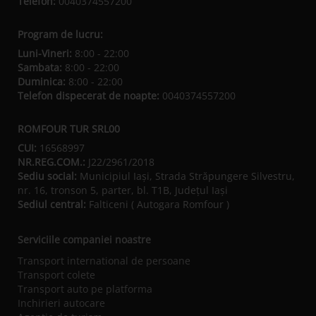
Telefon:
0040374557200
Program de lucru:
Luni-Vineri:
8:00 - 22:00
Sambata:
8:00 - 22:00
Duminica:
8:00 - 22:00
Telefon dispecerat de noapte:
0040374557200
ROMFOUR TUR SRL00
CUI:
16568997
NR.REG.COM.:
J22/2961/2018
Sediu social:
Municipiul Iaşi, Strada Străpungere Silvestru,
nr. 16, tronson 5, parter, bl. T1B, Județul Iaşi
Sediul central:
Falticeni ( Autogara Romfour )
Serviciile companiei noastre
Transport international de persoane
Transport colete
Transport auto pe platforma
Inchirieri autocare