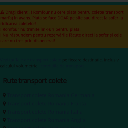
Dragi clienti, ! Romfour nu cere plata pentru colete( transport
marfa) in avans. Plata se face DOAR pe site sau direct la sofer la
ridicarea coletelor!
! Romfour nu trimite link-uri pentru plata!
! Nu răspundem pentru rezervările făcute direct la șofer și cele
care nu trec prin dispecerat!
Vezi tarifele de transport colete
pe fiecare destinație, inclusiv
calculul volumetric ·
condițiile de transport
Rute transport colete
Transport colete Romania Germania
Transport colete Romania Franta
Transport colete Romania Italia
Transport colete Romania Anglia