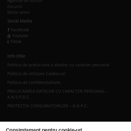
Agentie de turism
Excursii
Bilete avion
Social Media
Facebook
Youtube
Tiktok
Info Utile
Politica de prelucrare a datelor cu caracter personal
Politica de utilizare Cookie-uri
Politica de confidențialitate
PRELUCRAREA DATELOR CU CARACTER PERSONAL –
A.N.S.P.D.C.
PROTECȚIA CONSUMATORILOR – A.N.P.C.
Sediul central
Consimtamant pentru cookie-uri