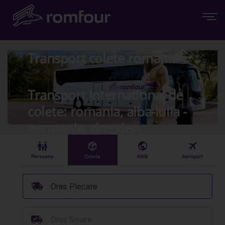
Transport colete romania
Transport International de
colete: romania, alba-iulia -
germania, dresden
󱠣
󰏗
󰇧
󰀝
Persoane
Colete
AWB
Aeroport
󰞈
Oras Plecare
󰳔
Oras Sosire