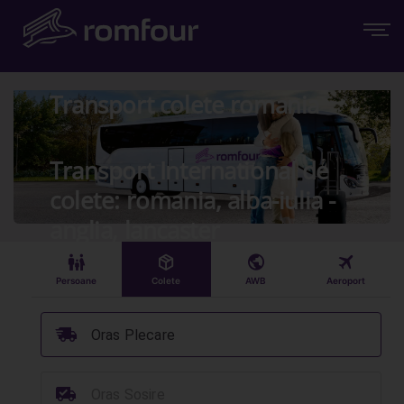
Transport colete romania
Transport International de
colete: romania, alba-iulia -
anglia, lancaster
󱠣
󰏗
󰇧
󰀝
Persoane
Colete
AWB
Aeroport
󰞈
Oras Plecare
󰳔
Oras Sosire