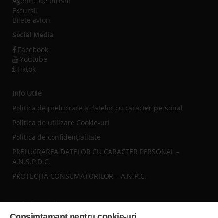
Agentie de turism
Excursii
Bilete avion
Social Media
Facebook
Youtube
Tiktok
Info Utile
Politica de prelucrare a datelor cu caracter personal
Politica de utilizare Cookie-uri
Politica de confidențialitate
PRELUCRAREA DATELOR CU CARACTER PERSONAL –
A.N.S.P.D.C.
PROTECȚIA CONSUMATORILOR – A.N.P.C.
Sediul central
Consimtamant pentru cookie-uri