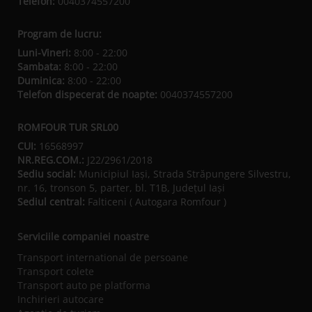
Telefon:
0040374557200
Program de lucru:
Luni-Vineri:
8:00 - 22:00
Sambata:
8:00 - 22:00
Duminica:
8:00 - 22:00
Telefon dispecerat de noapte:
0040374557200
ROMFOUR TUR SRL00
CUI:
16568997
NR.REG.COM.:
J22/2961/2018
Sediu social:
Municipiul Iaşi, Strada Străpungere Silvestru,
nr. 16, tronson 5, parter, bl. T1B, Județul Iaşi
Sediul central:
Falticeni ( Autogara Romfour )
Serviciile companiei noastre
Transport international de persoane
Transport colete
Transport auto pe platforma
Inchirieri autocare