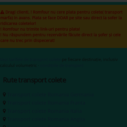
Dragi clienti, ! Romfour nu cere plata pentru colete( transport
marfa) in avans. Plata se face DOAR pe site sau direct la sofer la
ridicarea coletelor!
! Romfour nu trimite link-uri pentru plata!
! Nu răspundem pentru rezervările făcute direct la șofer și cele
care nu trec prin dispecerat!
Vezi tarifele de transport colete
pe fiecare destinație, inclusiv
calculul volumetric ·
condițiile de transport
Rute transport colete
Transport colete Romania Germania
Transport colete Romania Franta
Transport colete Romania Italia
Transport colete Romania Anglia