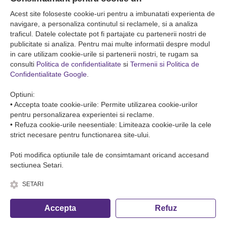
Falticeni ( Autogara Romfour )
str. Plutonier Ghiniţă nr.8, Fălticeni, judeţul Suceava
Acest site foloseste cookie-uri pentru a imbunatati experienta de
0040374557200
navigare, a personaliza continutul si reclamele, si a analiza
traficul. Datele colectate pot fi partajate cu partenerii nostri de
publicitate si analiza. Pentru mai multe informatii despre modul
Condiții de Transport
in care utilizam cookie-urile si partenerii nostri, te rugam sa
Condițiile de transport colete
consulti
Politica de confidentialitate
si
Termenii si Politica de
Condițiile de transport persone
Confidentialitate Google
.
ANPC
Optiuni:
• Accepta toate cookie-urile: Permite utilizarea cookie-urilor
pentru personalizarea experientei si reclame.
• Refuza cookie-urile neesentiale: Limiteaza cookie-urile la cele
strict necesare pentru functionarea site-ului.
Poti modifica optiunile tale de consimtamant oricand accesand
sectiunea Setari.
SETARI
© Copyright 2026 Romfour-Tur S.R.L. J22/2961/2018
Accepta
Refuz
Fa o rezervare telefonica