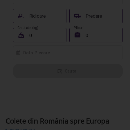
󰟉
󰔾
Ridicare
Predare
Greutate (kg)
Plicuri
󰖢
󰾱
󰸗
Data Plecare
󰦅
Cauta
Colete din România spre Europa