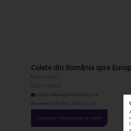
Colete din România spre Euro
0372 309 811
0372 309 822
colete.romania@romfour-tur.ro
Rezervări prin SMS: 0742 311 211
Transport International de colete
n
D