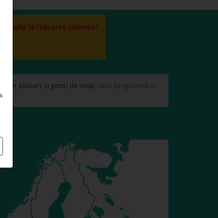
la sofer la ridicarea coletelor!
 de plusuri și genți de voiaj.
Vezi programul și
a