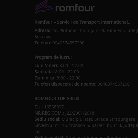
Romfour – Servicii de Transport International...
Adresa:
str. Plutonier Ghiniţă nr.8, Fălticeni, judeţ
Suceava
Telefon:
0040374557200
Program de lucru:
Luni-Vineri:
8:00 - 22:00
Sambata:
8:00 - 22:00
Duminica:
8:00 - 22:00
Telefon dispecerat de noapte:
0040374557200
ROMFOUR TUR SRL00
CUI:
16568997
NR.REG.COM.:
J22/2961/2018
Sediu social:
Municipiul Iaşi, Strada Străpungere
Silvestru, nr. 16, tronson 5, parter, bl. T1B, Județu
Iaşi
Sediul central:
Falticeni ( Autogara Romfour )