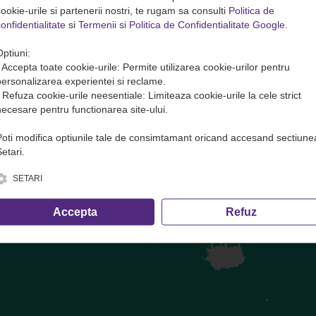
ookie-urile si partenerii nostri, te rugam sa consulti
Politica de
onfidentialitate
si
Termenii si Politica de Confidentialitate Google
.
te( transport marfa) in avans. Plata se face DOAR pe site sau direct 
Optiuni:
ofer și cele care nu trec prin dispecerat!
• Accepta toate cookie-urile: Permite utilizarea cookie-urilor pentru
personalizarea experientei si reclame.
• Refuza cookie-urile neesentiale: Limiteaza cookie-urile la cele strict
necesare pentru functionarea site-ului.
București
— bulevardul Gheorghe Duca, nr 6, în incinta magazinului
Poti modifica optiunile tale de consimtamant oricand accesand sectiune
etari.
e, inclusiv calculul volumetric ·
condițiile de transport
SETARI
Accepta
Refuz