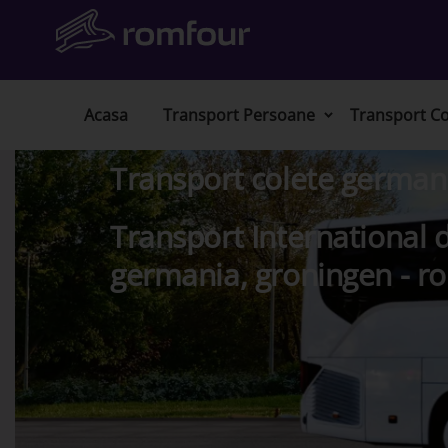
Acasa
Transport Persoane
Transport Co
Transport colete german
Transport International d
germania, groningen - ro