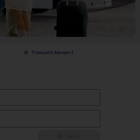
󰀝
Transport Aeroport
󰦅
Cauta