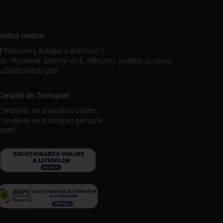
Sediul central
Falticeni ( Autogara Romfour )
str. Plutonier Ghiniţă nr.8, Fălticeni, judeţul Suceava
0040374557200
Condiții de Transport
Condițiile de transport colete
Condițiile de transport persone
ANPC