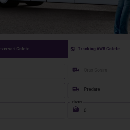
󰇧
ezervari Colete
Tracking AWB Colete
󰳔
Oras Sosire
󰔾
Predare
Plicuri
󰾱