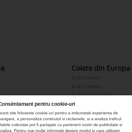
pa
Colete din Europa
0372 309 811
0372 309 822
00 44 7862 782310
Consimtamant pentru cookie-uri
colete.europa@romfour-tur
Rezervări prin SMS: 0742 311
Acest site foloseste cookie-uri pentru a imbunatati experienta de
avigare, a personaliza continutul si reclamele, si a analiza traficul.
atele colectate pot fi partajate cu partenerii nostri de publicitate si
analiza. Pentru mai multe informatii despre modul in care utilizam