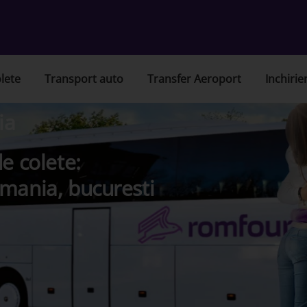
lete
Transport auto
Transfer Aeroport
Inchirie
ia
e colete:
mania, bucuresti