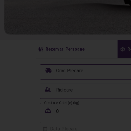
󱠣
󰏗
Rezervari Persoane
R
󰞈
Oras Plecare
󰟉
Ridicare
Greutate Colet(e) (kg)
󰖢
Data Plecare
󰸗