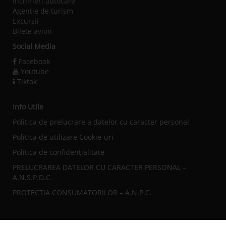
Inchirieri autocare
Agentie de turism
Excursii
Bilete avion
Social Media
Facebook
Youtube
Tiktok
Info Utile
Politica de prelucrare a datelor cu caracter personal
Politica de utilizare Cookie-uri
Politica de confidențialitate
PRELUCRAREA DATELOR CU CARACTER PERSONAL –
A.N.S.P.D.C.
PROTECȚIA CONSUMATORILOR – A.N.P.C.
Sediul central