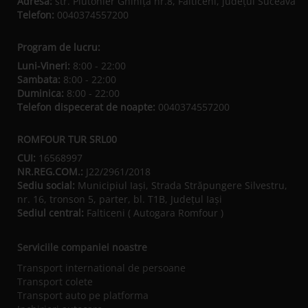
Adresa:
str. Plutonier Ghiniţă nr.8, Fălticeni, judeţul Suceava
Telefon:
0040374557200
Program de lucru:
Luni-Vineri:
8:00 - 22:00
Sambata:
8:00 - 22:00
Duminica:
8:00 - 22:00
Telefon dispecerat de noapte:
0040374557200
ROMFOUR TUR SRL00
CUI:
16568997
NR.REG.COM.:
J22/2961/2018
Sediu social:
Municipiul Iaşi, Strada Străpungere Silvestru,
nr. 16, tronson 5, parter, bl. T1B, Județul Iaşi
Sediul central:
Falticeni ( Autogara Romfour )
Serviciile companiei noastre
Transport international de persoane
Transport colete
Transport auto pe platforma