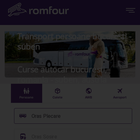
Transport persoane bucuresti -
suben
Curse autocar bucuresti,
romania - suben, austria
󱠣
󰏗
󰇧
󰀝
Persoane
Colete
AWB
Aeroport
󰞠
Oras Plecare
󱈒
Oras Sosire