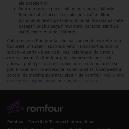
ale pasagerilor.
Pentru a reduce plictiseala pe parcursul călătoriei,
Romfour oferă acces la o colecție vastă de filme,
disponibile direct pe telefonul mobil. Aceasta permite
pasagerilor să aleagă filmul dorit, personalizându-și
astfel experiența de călătorie.
Calatoreste cu Romfour la cele mai convenabile preturi din
bucuresti in suben - austria si Retur (Transport autocarul
suben - austria – bucuresti). Vezi calendarul de curse si
rezerva acum. Cu Romfour poti calatori de la adresa la
adresa : poti fi preluat de la orice adresa din bucuresti si
poti fi lasat la orice adresa din suben austria. Calatoreste in
conditii de maxima siguranta alaturi de Romfour.
Vezi si alte
curse de transport persoane romania - austria
Romfour – Servicii de Transport International...