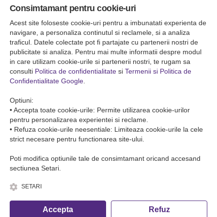
Consimtamant pentru cookie-uri
Falticeni ( Autogara Romfour )
str. Plutonier Ghiniţă nr.8, Fălticeni, judeţul Suceava
Acest site foloseste cookie-uri pentru a imbunatati experienta de
0040374557200
navigare, a personaliza continutul si reclamele, si a analiza
traficul. Datele colectate pot fi partajate cu partenerii nostri de
publicitate si analiza. Pentru mai multe informatii despre modul
Condiții de Transport
in care utilizam cookie-urile si partenerii nostri, te rugam sa
Condițiile de transport colete
consulti
Politica de confidentialitate
si
Termenii si Politica de
Condițiile de transport persone
Confidentialitate Google
.
ANPC
Optiuni:
• Accepta toate cookie-urile: Permite utilizarea cookie-urilor
pentru personalizarea experientei si reclame.
• Refuza cookie-urile neesentiale: Limiteaza cookie-urile la cele
strict necesare pentru functionarea site-ului.
Poti modifica optiunile tale de consimtamant oricand accesand
sectiunea Setari.
SETARI
© Copyright 2026 Romfour-Tur S.R.L. J22/2961/2018
Accepta
Refuz
Fa o rezervare telefonica