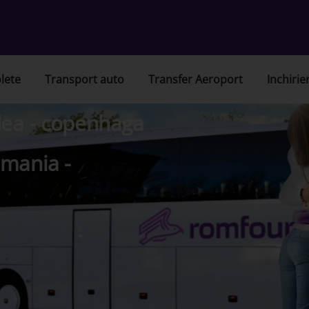
lete
Transport auto
Transfer Aeroport
Inchirie
dea - copenhaga
omania -