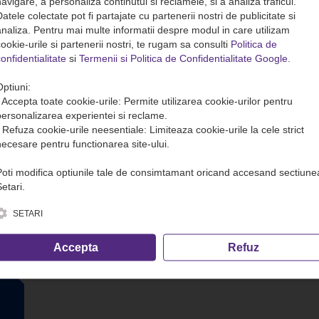
avigare, a personaliza continutul si reclamele, si a analiza traficul.
atele colectate pot fi partajate cu partenerii nostri de publicitate si
analiza. Pentru mai multe informatii despre modul in care utilizam
ookie-urile si partenerii nostri, te rugam sa consulti
Politica de
onfidentialitate
si
Termenii si Politica de Confidentialitate Google
.
Optiuni:
• Accepta toate cookie-urile: Permite utilizarea cookie-urilor pentru
personalizarea experientei si reclame.
• Refuza cookie-urile neesentiale: Limiteaza cookie-urile la cele strict
necesare pentru functionarea site-ului.
Poti modifica optiunile tale de consimtamant oricand accesand sectiune
etari.
SETARI
Accepta
Refuz