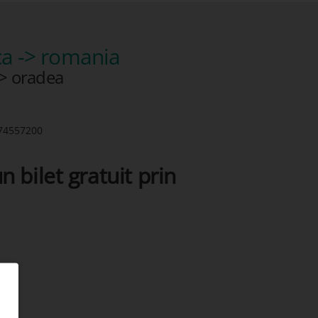
a -> romania
> oradea
74557200
n bilet gratuit prin