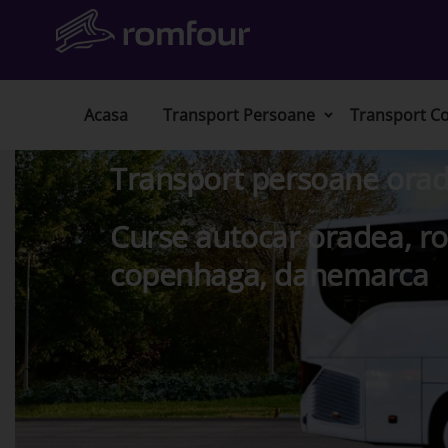
Acasa
Transport Persoane
Transport Co
Transport persoane ora
Curse autocar oradea, r
copenhaga, danemarca