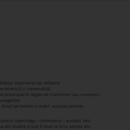
ătățesc experiența de călătorie:
ă economică și convenabilă.
nd preocupările legate de transferuri sau conexiuni.
pasagerilor.
e direct pe telefonul mobil. Aceasta permite
utocarul copenhaga - danemarca – oradea). Vezi
 din oradea si poti fi lasat la orice adresa din