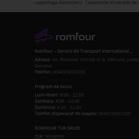
copenhaga danemarca. Calatoreste in conditii de
Romfour – Servicii de Transport International...
Adresa:
str. Plutonier Ghiniţă nr.8, Fălticeni, judeţ
Suceava
Telefon:
0040374557200
Program de lucru:
Luni-Vineri:
8:00 - 22:00
Sambata:
8:00 - 22:00
Duminica:
8:00 - 22:00
Telefon dispecerat de noapte:
0040374557200
ROMFOUR TUR SRL00
CUI:
16568997