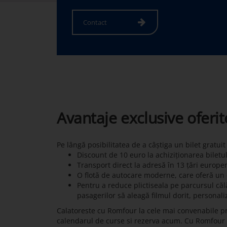
Contact
Avantaje exclusive oferi
Pe lângă posibilitatea de a câștiga un bilet gratui
Discount de 10 euro la achiziționarea biletu
Transport direct la adresă în 13 țări europe
O flotă de autocare moderne, care oferă un c
Pentru a reduce plictiseala pe parcursul călă
pasagerilor să aleagă filmul dorit, personali
Calatoreste cu Romfour la cele mai convenabile p
calendarul de curse si rezerva acum. Cu Romfour pot