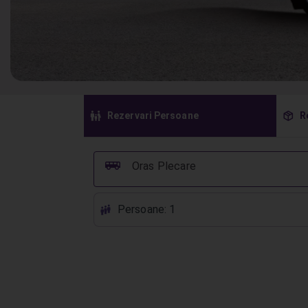
󱠣
󰏗
Rezervari Persoane
R
󰞠
Oras Plecare
Persoane: 1
󱕱