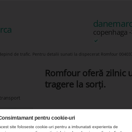
danemarc
rca
copenhaga -
depind de trafic. Pentru detalii sunati la dispecerat Romfour
00403
Romfour oferă zilnic u
tragere la sorți.
 transport
Consimtamant pentru cookie-uri
Acest site foloseste cookie-uri pentru a imbunatati experienta de