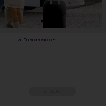
󰀝
Transport Aeroport
󰦅
Cauta