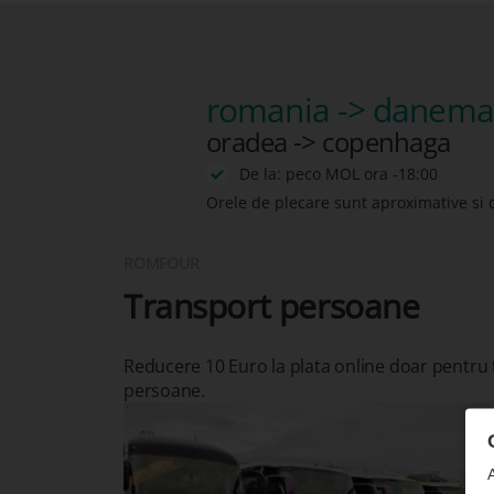
romania -> danema
oradea -> copenhaga
De la: peco MOL ora -18:00
Orele de plecare sunt aproximative si 
ROMFOUR
Transport persoane
Reducere 10 Euro la plata online doar pentru
persoane.