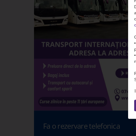
n
D
c
c
S
Fa o rezervare telefonica