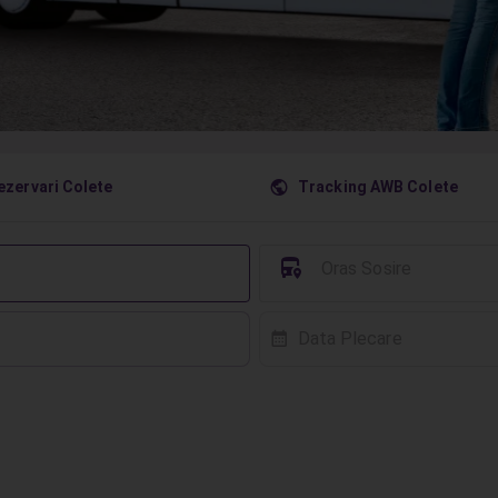
󰇧
ezervari Colete
Tracking AWB Colete
󱈒
Oras Sosire
Data Plecare
󰸗