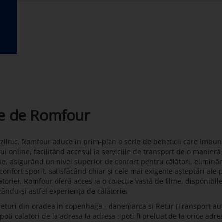
te de Romfour
t zilnic, Romfour aduce în prim-plan o serie de beneficii care îmbun
lui online, facilitând accesul la serviciile de transport de o manier
ne, asigurând un nivel superior de confort pentru călători, eliminâ
onfort sporit, satisfăcând chiar și cele mai exigente așteptări ale 
toriei, Romfour oferă acces la o colecție vastă de filme, disponibil
zându-și astfel experiența de călătorie.
returi din oradea in copenhaga - danemarca si Retur (Transport a
i calatori de la adresa la adresa : poti fi preluat de la orice adresa