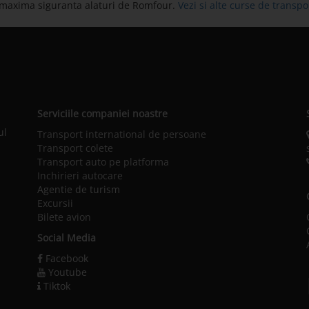
 maxima siguranta alaturi de Romfour.
Vezi si alte curse de trans
Serviciile companiei noastre
ul
Transport international de persoane
Transport colete
Transport auto pe platforma
Inchirieri autocare
Agentie de turism
Excursii
Bilete avion
Social Media
Facebook
Youtube
Tiktok