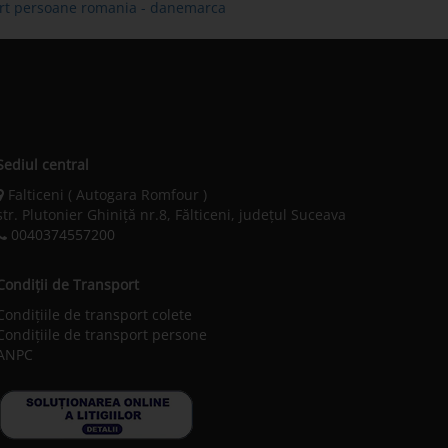
port persoane romania - danemarca
Sediul central
Falticeni ( Autogara Romfour )
str. Plutonier Ghiniţă nr.8, Fălticeni, judeţul Suceava
0040374557200
Condiții de Transport
Condițiile de transport colete
Condițiile de transport persone
ANPC