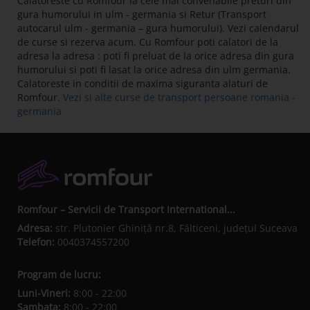
Calatoreste cu Romfour la cele mai convenabile preturi din
gura humorului in ulm - germania si Retur (Transport
autocarul ulm - germania – gura humorului). Vezi calendarul
de curse si rezerva acum. Cu Romfour poti calatori de la
adresa la adresa : poti fi preluat de la orice adresa din gura
humorului si poti fi lasat la orice adresa din ulm germania.
Calatoreste in conditii de maxima siguranta alaturi de
Romfour.
Vezi si alte curse de transport persoane romania -
germania
Romfour – Servicii de Transport International...
Adresa:
str. Plutonier Ghiniţă nr.8, Fălticeni, judeţul Suceava
Telefon:
0040374557200
Program de lucru:
Luni-Vineri:
8:00 - 22:00
Sambata:
8:00 - 22:00