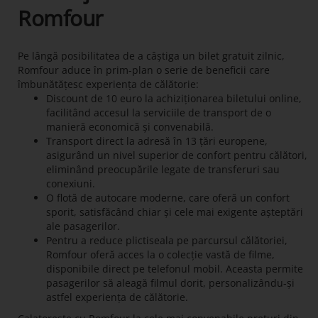
Romfour
Pe lângă posibilitatea de a câștiga un bilet gratuit zilnic,
Romfour aduce în prim-plan o serie de beneficii care
îmbunătățesc experiența de călătorie:
Discount de 10 euro la achiziționarea biletului online,
facilitând accesul la serviciile de transport de o
manieră economică și convenabilă.
Transport direct la adresă în 13 țări europene,
asigurând un nivel superior de confort pentru călători,
eliminând preocupările legate de transferuri sau
conexiuni.
O flotă de autocare moderne, care oferă un confort
sporit, satisfăcând chiar și cele mai exigente așteptări
ale pasagerilor.
Pentru a reduce plictiseala pe parcursul călătoriei,
Romfour oferă acces la o colecție vastă de filme,
disponibile direct pe telefonul mobil. Aceasta permite
pasagerilor să aleagă filmul dorit, personalizându-și
astfel experiența de călătorie.