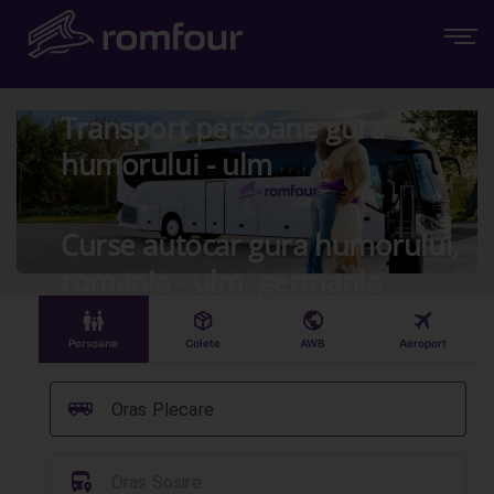
Transport persoane gura
humorului - ulm
Curse autocar gura humorului,
romania - ulm, germania
󱠣
󰏗
󰇧
󰀝
Persoane
Colete
AWB
Aeroport
󰞠
Oras Plecare
󱈒
Oras Sosire