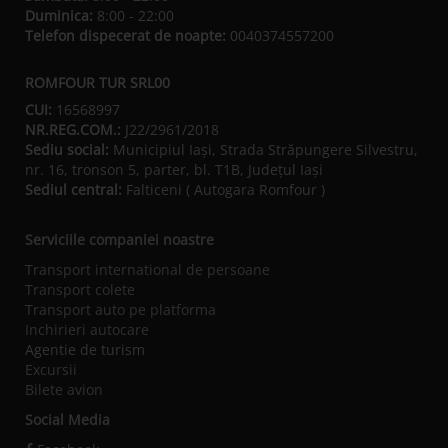
Duminica:
8:00 - 22:00
Telefon dispecerat de noapte:
0040374557200
ROMFOUR TUR SRL00
CUI:
16568997
NR.REG.COM.:
J22/2961/2018
Sediu social:
Municipiul Iaşi, Strada Străpungere Silvestru,
nr. 16, tronson 5, parter, bl. T1B, Județul Iaşi
Sediul central:
Falticeni ( Autogara Romfour )
Serviciile companiei noastre
Transport international de persoane
Transport colete
Transport auto pe platforma
Inchirieri autocare
Agentie de turism
Excursii
Bilete avion
Social Media