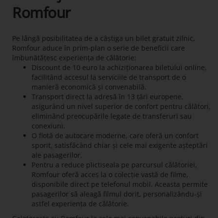
Romfour
Pe lângă posibilitatea de a câștiga un bilet gratuit zilnic,
Romfour aduce în prim-plan o serie de beneficii care
îmbunătățesc experiența de călătorie:
Discount de 10 euro la achiziționarea biletului online,
facilitând accesul la serviciile de transport de o
manieră economică și convenabilă.
Transport direct la adresă în 13 țări europene,
asigurând un nivel superior de confort pentru călători,
eliminând preocupările legate de transferuri sau
conexiuni.
O flotă de autocare moderne, care oferă un confort
sporit, satisfăcând chiar și cele mai exigente așteptări
ale pasagerilor.
Pentru a reduce plictiseala pe parcursul călătoriei,
Romfour oferă acces la o colecție vastă de filme,
disponibile direct pe telefonul mobil. Aceasta permite
pasagerilor să aleagă filmul dorit, personalizându-și
astfel experiența de călătorie.