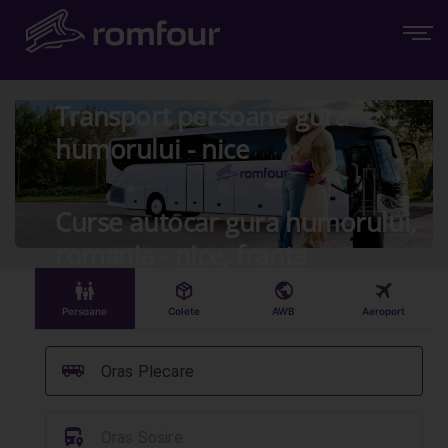
Transport persoane gura
humorului - nice
Curse autocar gura humorului,
romania - nice, franta
󱠣
󰏗
󰇧
󰀝
Persoane
Colete
AWB
Aeroport
󰞠
Oras Plecare
󱈒
Oras Sosire