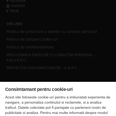
Facebook
Youtube
Tiktok
Info Utile
Politica de prelucrare a datelor cu caracter personal
Politica de utilizare Cookie-uri
Politica de confidențialitate
PRELUCRAREA DATELOR CU CARACTER PERSONAL –
A.N.S.P.D.C.
PROTECȚIA CONSUMATORILOR – A.N.P.C.
Sediul central
Consimtamant pentru cookie-uri
Falticeni ( Autogara Romfour )
str. Plutonier Ghiniţă nr.8, Fălticeni, judeţul Suceava
Acest site foloseste cookie-uri pentru a imbunatati experienta de
0040374557200
navigare, a personaliza continutul si reclamele, si a analiza
traficul. Datele colectate pot fi partajate cu partenerii nostri de
publicitate si analiza. Pentru mai multe informatii despre modul
Condiții de Transport