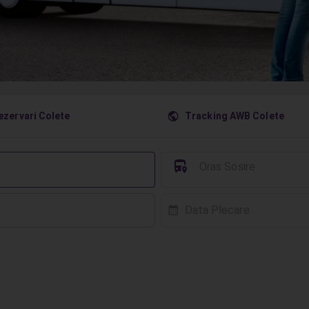
󰇧
ezervari Colete
Tracking AWB Colete
󱈒
Oras Sosire
Data Plecare
󰸗