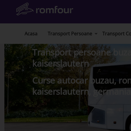
Acasa
Transport Persoane
Transport Co
Transport persoane buza
kaiserslautern
Curse autocar buzau, ro
kaiserslautern, germania