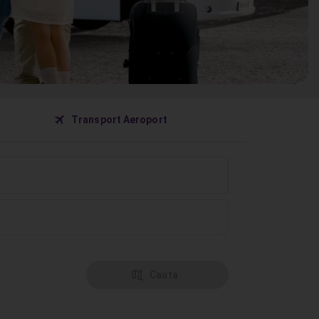
󰀝
Transport Aeroport
󰦅
Cauta