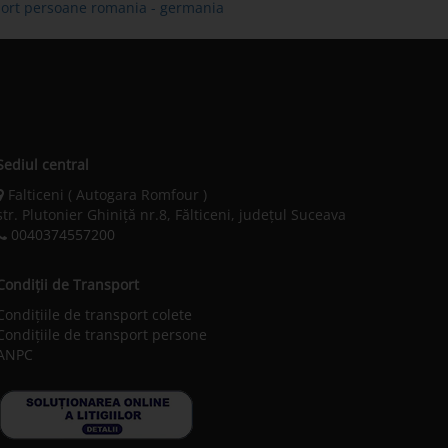
sport persoane romania - germania
Sediul central
Falticeni ( Autogara Romfour )
str. Plutonier Ghiniţă nr.8, Fălticeni, judeţul Suceava
0040374557200
Condiții de Transport
Condițiile de transport colete
Condițiile de transport persone
ANPC