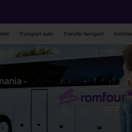
lete
Transport auto
Transfer Aeroport
Inchirie
u -
mania -