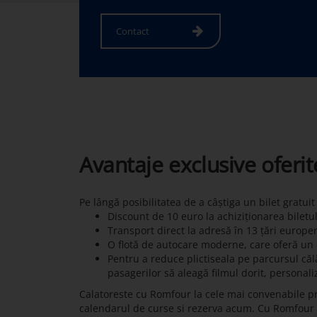
Contact
Avantaje exclusive oferi
Pe lângă posibilitatea de a câștiga un bilet gratui
Discount de 10 euro la achiziționarea biletu
Transport direct la adresă în 13 țări europe
O flotă de autocare moderne, care oferă un c
Pentru a reduce plictiseala pe parcursul călă
pasagerilor să aleagă filmul dorit, personali
Calatoreste cu Romfour la cele mai convenabile pr
calendarul de curse si rezerva acum. Cu Romfour pot