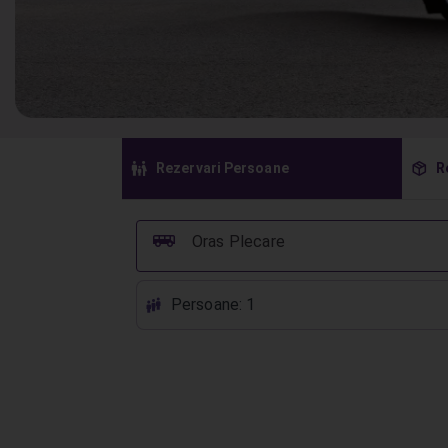
󱠣
󰏗
Rezervari Persoane
R
󰞠
Oras Plecare
Persoane: 1
󱕱