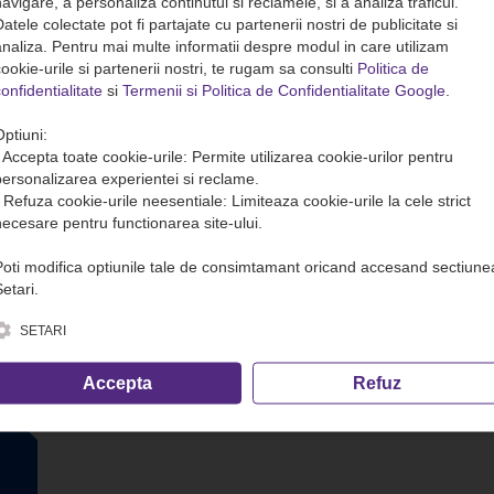
avigare, a personaliza continutul si reclamele, si a analiza traficul.
atele colectate pot fi partajate cu partenerii nostri de publicitate si
analiza. Pentru mai multe informatii despre modul in care utilizam
ookie-urile si partenerii nostri, te rugam sa consulti
Politica de
onfidentialitate
si
Termenii si Politica de Confidentialitate Google
.
Optiuni:
• Accepta toate cookie-urile: Permite utilizarea cookie-urilor pentru
personalizarea experientei si reclame.
• Refuza cookie-urile neesentiale: Limiteaza cookie-urile la cele strict
necesare pentru functionarea site-ului.
Poti modifica optiunile tale de consimtamant oricand accesand sectiune
etari.
SETARI
Accepta
Refuz