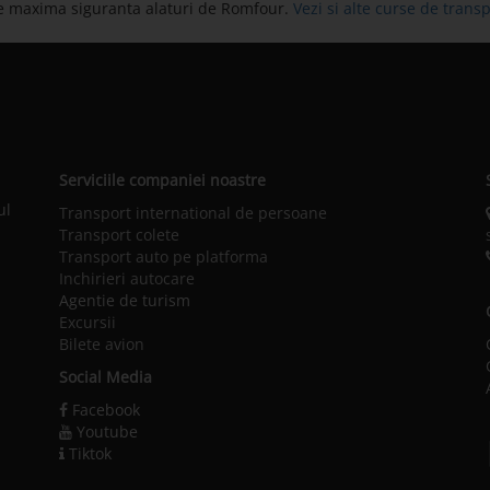
 de maxima siguranta alaturi de Romfour.
Vezi si alte curse de tran
Serviciile companiei noastre
ul
Transport international de persoane
Transport colete
Transport auto pe platforma
Inchirieri autocare
Agentie de turism
Excursii
Bilete avion
Social Media
Facebook
Youtube
Tiktok