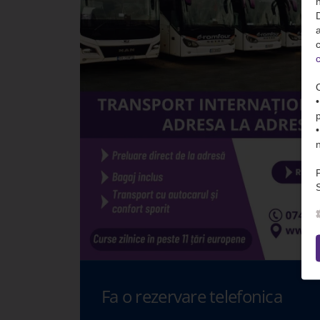
n
D
c
c
S
Fa o rezervare telefonica