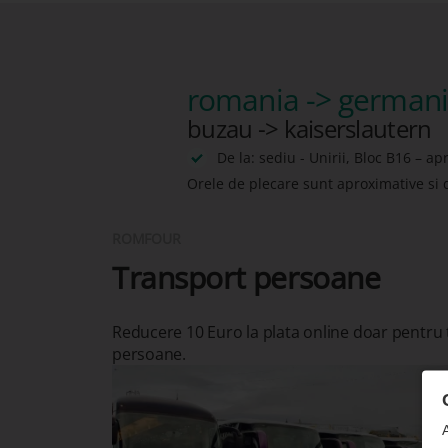
romania -> german
buzau -> kaiserslautern
De la: sediu - Unirii, Bloc B16 – ap
Orele de plecare sunt aproximative si 
ROMFOUR
Transport persoane
Reducere 10 Euro la plata online doar pentru
persoane.