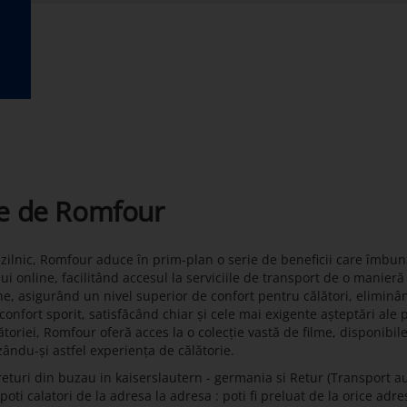
te de Romfour
t zilnic, Romfour aduce în prim-plan o serie de beneficii care îmbun
lui online, facilitând accesul la serviciile de transport de o manier
ne, asigurând un nivel superior de confort pentru călători, eliminâ
onfort sporit, satisfăcând chiar și cele mai exigente așteptări ale 
toriei, Romfour oferă acces la o colecție vastă de filme, disponibil
zându-și astfel experiența de călătorie.
eturi din buzau in kaiserslautern - germania si Retur (Transport au
i calatori de la adresa la adresa : poti fi preluat de la orice adres