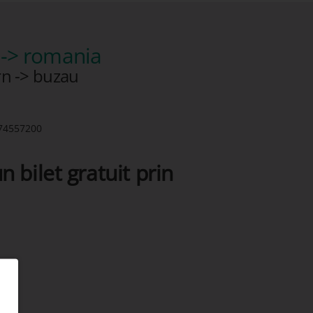
-> romania
rn -> buzau
74557200
n bilet gratuit prin