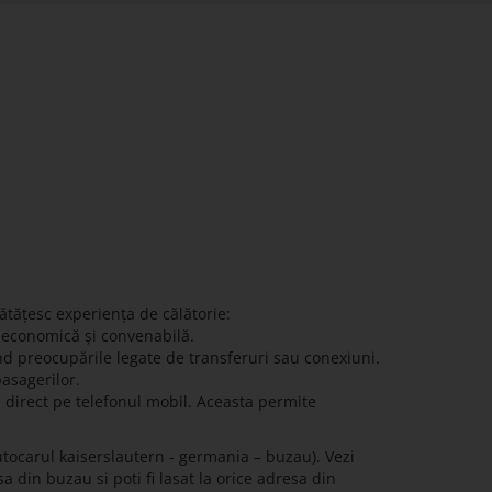
ătățesc experiența de călătorie:
ă economică și convenabilă.
nd preocupările legate de transferuri sau conexiuni.
pasagerilor.
e direct pe telefonul mobil. Aceasta permite
tocarul kaiserslautern - germania – buzau). Vezi
a din buzau si poti fi lasat la orice adresa din