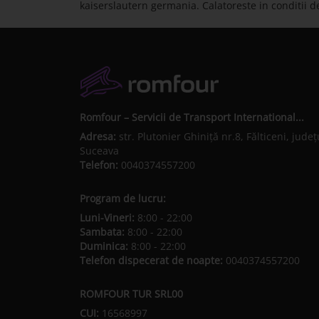
kaiserslautern germania. Calatoreste in conditii
Romfour – Servicii de Transport International...
Adresa:
str. Plutonier Ghiniţă nr.8, Fălticeni, judeţ
Suceava
Telefon:
0040374557200
Program de lucru:
Luni-Vineri:
8:00 - 22:00
Sambata:
8:00 - 22:00
Duminica:
8:00 - 22:00
Telefon dispecerat de noapte:
0040374557200
ROMFOUR TUR SRL00
CUI:
16568997