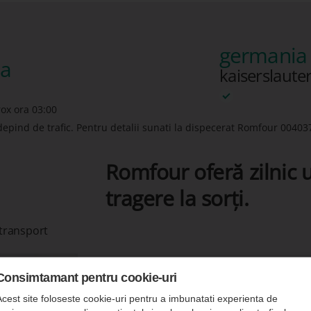
germania 
ia
kaiserslaute
rox ora 03:00
depind de trafic. Pentru detalii sunati la dispecerat Romfour
00403
Romfour oferă zilnic u
tragere la sorți.
 transport
Consimtamant pentru cookie-uri
Acest site foloseste cookie-uri pentru a imbunatati experienta de