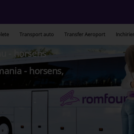
lete
Transport auto
Transfer Aeroport
Inchirie
u - horsens
mania - horsens,