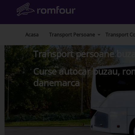
Acasa
Transport Persoane
Transport Co
Transport persoane buza
Curse autocar buzau, ro
danemarca