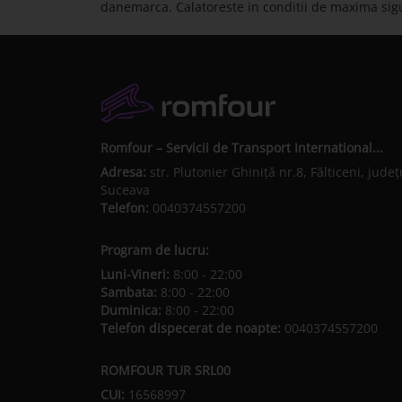
danemarca. Calatoreste in conditii de maxima sig
Romfour – Servicii de Transport International...
Adresa:
str. Plutonier Ghiniţă nr.8, Fălticeni, judeţ
Suceava
Telefon:
0040374557200
Program de lucru:
Luni-Vineri:
8:00 - 22:00
Sambata:
8:00 - 22:00
Duminica:
8:00 - 22:00
Telefon dispecerat de noapte:
0040374557200
ROMFOUR TUR SRL00
CUI:
16568997