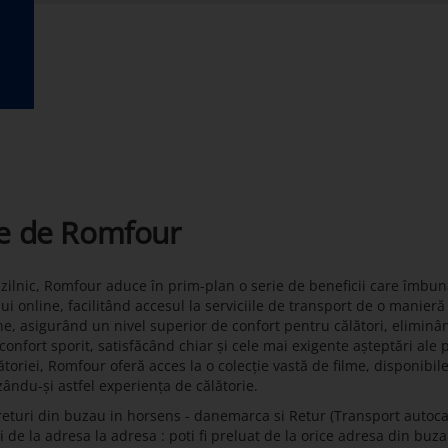
te de Romfour
t zilnic, Romfour aduce în prim-plan o serie de beneficii care îmbun
lui online, facilitând accesul la serviciile de transport de o manier
ne, asigurând un nivel superior de confort pentru călători, eliminâ
onfort sporit, satisfăcând chiar și cele mai exigente așteptări ale 
toriei, Romfour oferă acces la o colecție vastă de filme, disponibil
zându-și astfel experiența de călătorie.
returi din buzau in horsens - danemarca si Retur (Transport autoc
de la adresa la adresa : poti fi preluat de la orice adresa din buzau