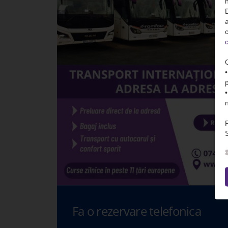
n
D
c
c
S
Fa o rezervare telefonica