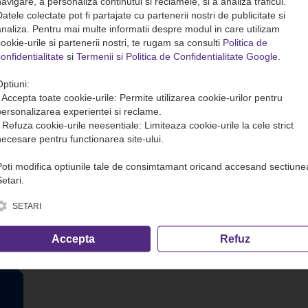
avigare, a personaliza continutul si reclamele, si a analiza traficul.
atele colectate pot fi partajate cu partenerii nostri de publicitate si
analiza. Pentru mai multe informatii despre modul in care utilizam
ookie-urile si partenerii nostri, te rugam sa consulti
Politica de
onfidentialitate
si
Termenii si Politica de Confidentialitate Google
.
Optiuni:
• Accepta toate cookie-urile: Permite utilizarea cookie-urilor pentru
personalizarea experientei si reclame.
• Refuza cookie-urile neesentiale: Limiteaza cookie-urile la cele strict
necesare pentru functionarea site-ului.
Poti modifica optiunile tale de consimtamant oricand accesand sectiune
etari.
SETARI
Accepta
Refuz