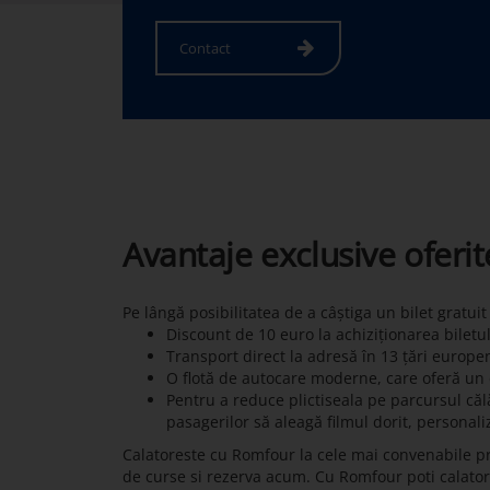
Contact
Avantaje exclusive oferi
Pe lângă posibilitatea de a câștiga un bilet gratui
Discount de 10 euro la achiziționarea biletu
Transport direct la adresă în 13 țări europe
O flotă de autocare moderne, care oferă un c
Pentru a reduce plictiseala pe parcursul călă
pasagerilor să aleagă filmul dorit, personali
Calatoreste cu Romfour la cele mai convenabile p
de curse si rezerva acum. Cu Romfour poti calatori 