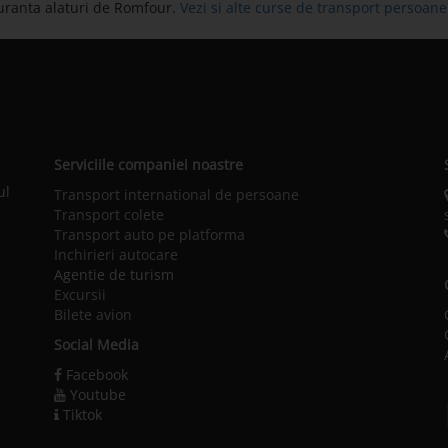
uranta alaturi de Romfour.
Vezi si alte curse de transport persoa
Serviciile companiei noastre
ul
Transport international de persoane
Transport colete
Transport auto pe platforma
Inchirieri autocare
Agentie de turism
Excursii
Bilete avion
Social Media
Facebook
Youtube
Tiktok