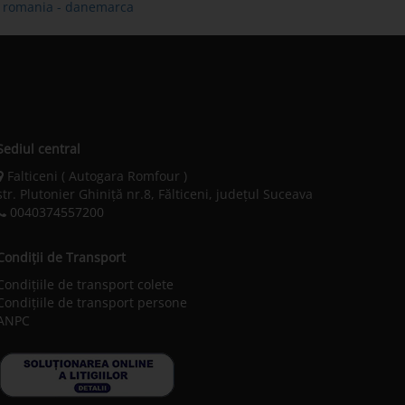
ne romania - danemarca
Sediul central
Falticeni ( Autogara Romfour )
str. Plutonier Ghiniţă nr.8, Fălticeni, judeţul Suceava
0040374557200
Condiții de Transport
Condițiile de transport colete
Condițiile de transport persone
ANPC