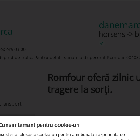
danemarc
rca
horsens -> 
rox ora 03:00
depind de trafic. Pentru detalii sunati la dispecerat Romfour
00403
Romfour oferă zilnic u
tragere la sorți.
 transport
Consimtamant pentru cookie-uri
Acest site foloseste cookie-uri pentru a imbunatati experienta de