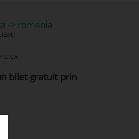
a -> romania
buzau
74557200
n bilet gratuit prin