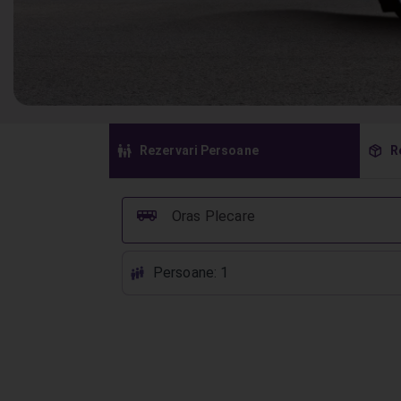
󱠣
󰏗
Rezervari Persoane
R
󰞠
Oras Plecare
Persoane: 1
󱕱