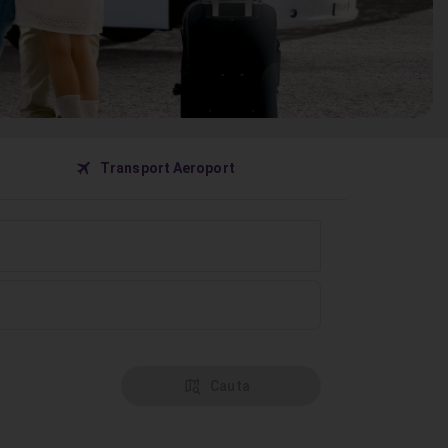
󰀝
Transport Aeroport
󰦅
Cauta