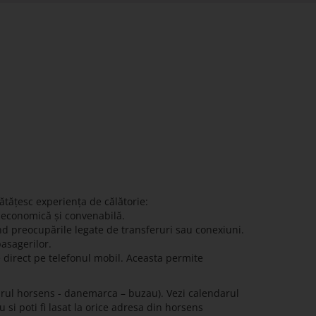
ătățesc experiența de călătorie:
ă economică și convenabilă.
nd preocupările legate de transferuri sau conexiuni.
pasagerilor.
e direct pe telefonul mobil. Aceasta permite
arul horsens - danemarca – buzau). Vezi calendarul
 si poti fi lasat la orice adresa din horsens