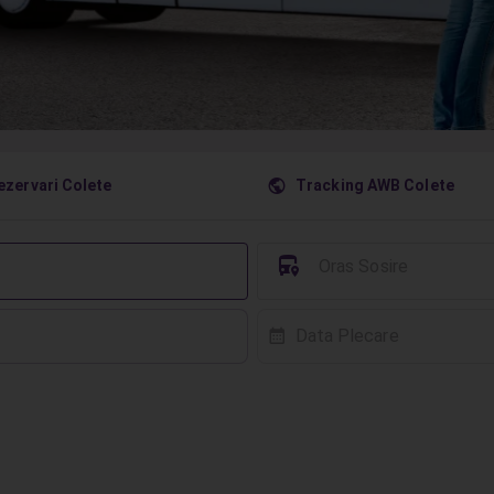
󰇧
ezervari Colete
Tracking AWB Colete
󱈒
Oras Sosire
Data Plecare
󰸗