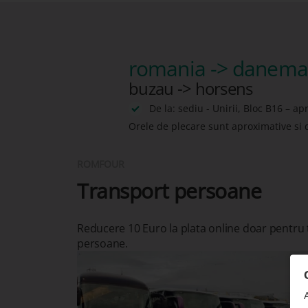
romania -> danema
buzau -> horsens
De la: sediu - Unirii, Bloc B16 – ap
Orele de plecare sunt aproximative si 
ROMFOUR
Transport persoane
Reducere 10 Euro la plata online doar pentru
persoane.