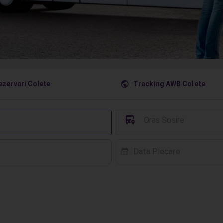
󰇧
ezervari Colete
Tracking AWB Colete
󱈒
Oras Sosire
Data Plecare
󰸗