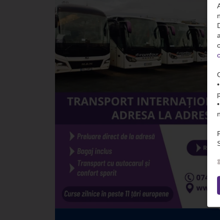
n
D
c
c
S