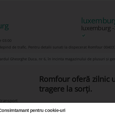
luxembur
urg
luxemburg -
e 03:00
depind de trafic. Pentru detalii sunati la dispecerat Romfour
00403
rdul Gheorghe Duca, nr 6, în incinta magazinului de plusuri și gen
Romfour oferă zilnic u
tragere la sorți.
 transport
Consimtamant pentru cookie-uri