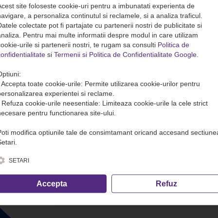
Acest site foloseste cookie-uri pentru a imbunatati experienta de
avigare, a personaliza continutul si reclamele, si a analiza traficul.
atele colectate pot fi partajate cu partenerii nostri de publicitate si
analiza. Pentru mai multe informatii despre modul in care utilizam
ookie-urile si partenerii nostri, te rugam sa consulti
Politica de
onfidentialitate
si
Termenii si Politica de Confidentialitate Google
.
Optiuni:
• Accepta toate cookie-urile: Permite utilizarea cookie-urilor pentru
personalizarea experientei si reclame.
• Refuza cookie-urile neesentiale: Limiteaza cookie-urile la cele strict
necesare pentru functionarea site-ului.
Poti modifica optiunile tale de consimtamant oricand accesand sectiune
etari.
SETARI
Accepta
Refuz