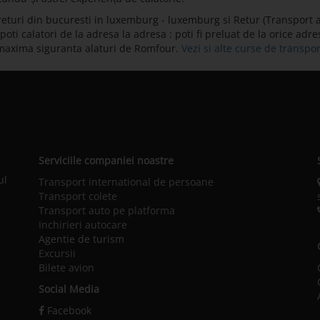
eturi din bucuresti in luxemburg - luxemburg si Retur (Transport 
i calatori de la adresa la adresa : poti fi preluat de la orice adresa
 maxima siguranta alaturi de Romfour.
Vezi si alte curse de transp
Serviciile companiei noastre
ul
Transport international de persoane
Transport colete
Transport auto pe platforma
Inchirieri autocare
Agentie de turism
Excursii
Bilete avion
Social Media
Facebook