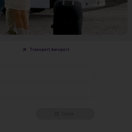
󰀝
Transport Aeroport
󰦅
Cauta