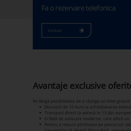
Fa o rezervare telefonica
Contact
Avantaje exclusive oferi
Pe lângă posibilitatea de a câștiga un bilet gratui
Discount de 10 euro la achiziționarea biletu
Transport direct la adresă în 13 țări europe
O flotă de autocare moderne, care oferă un c
Pentru a reduce plictiseala pe parcursul călă
pasagerilor să aleagă filmul dorit, personali