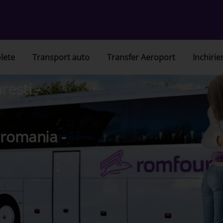
lete
Transport auto
Transfer Aeroport
Inchirie
esti -
 romania -