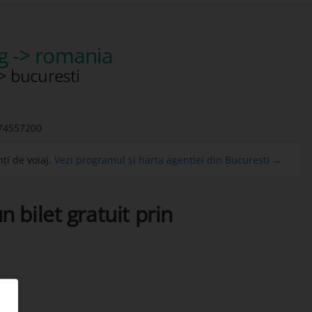
g -> romania
> bucuresti
74557200
ți de voiaj.
Vezi programul și harta agenției din București →
n bilet gratuit prin