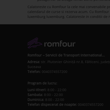
Calatoreste cu Romfour la cele mai convenabile pr
calendarul de curse si rezerva acum. Cu Romfour pot
luxemburg luxemburg. Calatoreste in conditii de
Romfour – Servicii de Transport International...
Adresa:
str. Plutonier Ghiniţă nr.8, Fălticeni, judeţ
Suceava
Telefon:
0040374557200
Program de lucru:
Luni-Vineri:
8:00 - 22:00
Sambata:
8:00 - 22:00
Duminica:
8:00 - 22:00
Telefon dispecerat de noapte:
0040374557200