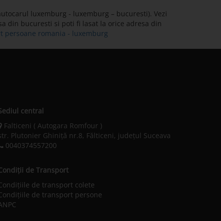
autocarul luxemburg - luxemburg – bucuresti). Vezi
 din bucuresti si poti fi lasat la orice adresa din
ort persoane romania - luxemburg
Sediul central
Falticeni ( Autogara Romfour )
str. Plutonier Ghiniţă nr.8, Fălticeni, judeţul Suceava
0040374557200
Condiții de Transport
Condițiile de transport colete
Condițiile de transport persone
ANPC