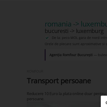
romania -> luxemb
bucuresti -> luxemburg
De la: peco MOL gara de nord intr
Orele de plecare sunt aproximative si 
Agenția Romfour București
— buleva
ROMFOUR
Transport persoane
Reducere 10 Euro la plata online doar pentru
persoane.