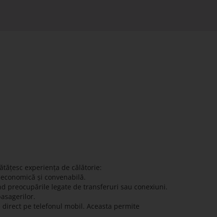
ătățesc experiența de călătorie:
ă economică și convenabilă.
nd preocupările legate de transferuri sau conexiuni.
pasagerilor.
e direct pe telefonul mobil. Aceasta permite