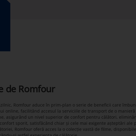
te de Romfour
t zilnic, Romfour aduce în prim-plan o serie de beneficii care îmbun
lui online, facilitând accesul la serviciile de transport de o manier
ne, asigurând un nivel superior de confort pentru călători, eliminâ
onfort sporit, satisfăcând chiar și cele mai exigente așteptări ale 
toriei, Romfour oferă acces la o colecție vastă de filme, disponibil
zându-și astfel experiența de călătorie.