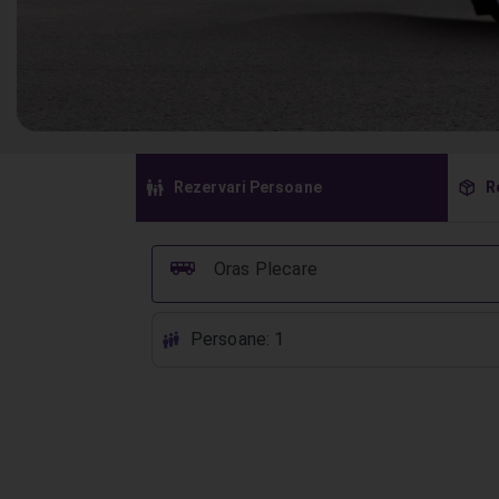
󱠣
󰏗
Rezervari Persoane
R
󰞠
Oras Plecare
Persoane: 1
󱕱