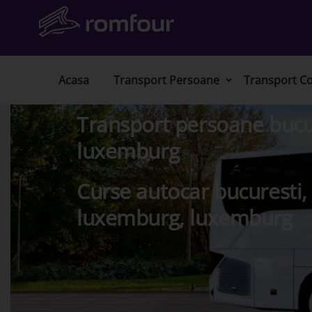
Acasa
Transport Persoane
Transport Co
Transport persoane bucur
luxemburg
Curse autocar bucuresti,
luxemburg, luxemburg