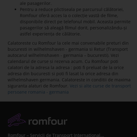
ale pasagerilor.
Pentru a reduce plictiseala pe parcursul călătoriei,
Romfour oferă acces la o colecție vastă de filme,
disponibile direct pe telefonul mobil. Aceasta permite
pasagerilor să aleagă filmul dorit, personalizându-și
astfel experiența de călătorie.
Calatoreste cu Romfour la cele mai convenabile preturi din
bucuresti in wilhelmshaven - germania si Retur (Transport
autocarul wilhelmshaven - germania – bucuresti). Vezi
calendarul de curse si rezerva acum. Cu Romfour poti
calatori de la adresa la adresa : poti fi preluat de la orice
adresa din bucuresti si poti fi lasat la orice adresa din
wilhelmshaven germania. Calatoreste in conditii de maxima
siguranta alaturi de Romfour.
Vezi si alte curse de transport
persoane romania - germania
Romfour – Servicii de Transport International...