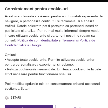
Sediul central
Consimtamant pentru cookie-uri
Falticeni ( Autogara Romfour )
str. Plutonier Ghiniţă nr.8, Fălticeni, judeţul Suceava
Acest site foloseste cookie-uri pentru a imbunatati experienta de
0040374557200
navigare, a personaliza continutul si reclamele, si a analiza
traficul. Datele colectate pot fi partajate cu partenerii nostri de
publicitate si analiza. Pentru mai multe informatii despre modul
Condiții de Transport
in care utilizam cookie-urile si partenerii nostri, te rugam sa
Condițiile de transport colete
consulti
Politica de confidentialitate
si
Termenii si Politica de
Condițiile de transport persone
Confidentialitate Google
.
ANPC
Optiuni:
• Accepta toate cookie-urile: Permite utilizarea cookie-urilor
pentru personalizarea experientei si reclame.
• Refuza cookie-urile neesentiale: Limiteaza cookie-urile la cele
strict necesare pentru functionarea site-ului.
Poti modifica optiunile tale de consimtamant oricand accesand
sectiunea Setari.
SETARI