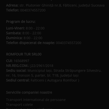
Adresa:
str. Plutonier Ghiniţă nr.8, Fălticeni, judeţul Suceava
Telefon:
0040374557200
Program de lucru:
Luni-Vineri:
8:00 - 22:00
Sambata:
8:00 - 22:00
Duminica:
8:00 - 22:00
Telefon dispecerat de noapte:
0040374557200
ROMFOUR TUR SRL00
CUI:
16568997
NR.REG.COM.:
J22/2961/2018
Sediu social:
Municipiul Iaşi, Strada Străpungere Silvestru,
nr. 16, tronson 5, parter, bl. T1B, Județul Iaşi
Sediul central:
Falticeni ( Autogara Romfour )
Serviciile companiei noastre
Transport international de persoane
Transport colete