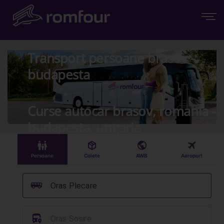
Transport persoane brasov -
budapesta
Curse autocar brasov, romania -
budapesta, ungaria
󱠣
󰏗
󰇧
󰀝
Persoane
Colete
AWB
Aeroport
󰞠
Oras Plecare
󱈒
Oras Sosire