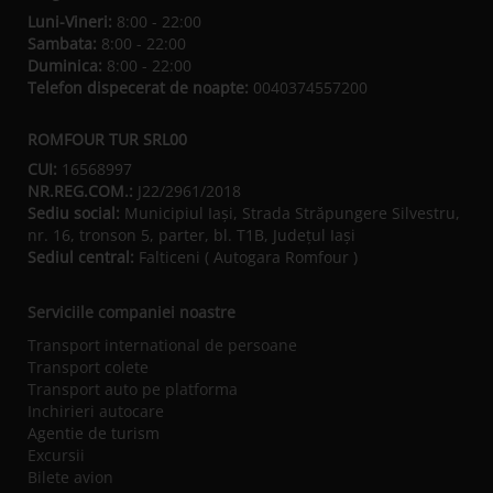
Luni-Vineri:
8:00 - 22:00
Sambata:
8:00 - 22:00
Duminica:
8:00 - 22:00
Telefon dispecerat de noapte:
0040374557200
ROMFOUR TUR SRL00
CUI:
16568997
NR.REG.COM.:
J22/2961/2018
Sediu social:
Municipiul Iaşi, Strada Străpungere Silvestru,
nr. 16, tronson 5, parter, bl. T1B, Județul Iaşi
Sediul central:
Falticeni ( Autogara Romfour )
Serviciile companiei noastre
Transport international de persoane
Transport colete
Transport auto pe platforma
Inchirieri autocare
Agentie de turism
Excursii
Bilete avion