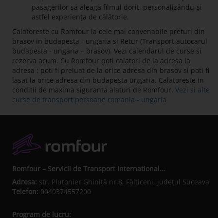
pasagerilor să aleagă filmul dorit, personalizându-și
astfel experiența de călătorie.
Calatoreste cu Romfour la cele mai convenabile preturi din
brasov in budapesta - ungaria si Retur (Transport autocarul
budapesta - ungaria – brasov). Vezi calendarul de curse si
rezerva acum. Cu Romfour poti calatori de la adresa la
adresa : poti fi preluat de la orice adresa din brasov si poti fi
lasat la orice adresa din budapesta ungaria. Calatoreste in
conditii de maxima siguranta alaturi de Romfour.
Vezi si alte
curse de transport persoane romania - ungaria
Romfour – Servicii de Transport International...
Adresa:
str. Plutonier Ghiniţă nr.8, Fălticeni, judeţul Suceava
Telefon:
0040374557200
Program de lucru: