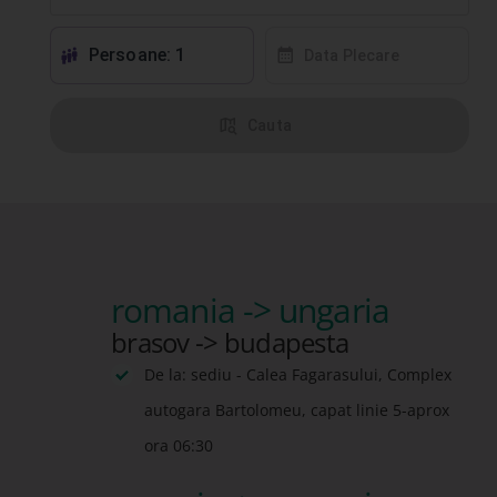
Persoane: 1
󱕱
󰸗
Data Plecare
󰦅
Cauta
romania -> ungaria
brasov -> budapesta
De la: sediu - Calea Fagarasului, Complex
autogara Bartolomeu, capat linie 5-aprox
ora 06:30