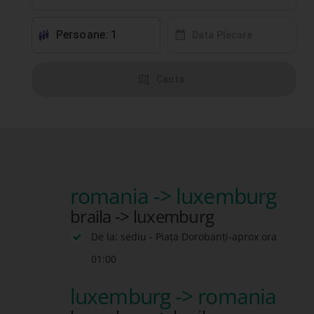
Persoane: 1
󱕱
󰸗
Data Plecare
󰦅
Cauta
romania -> luxemburg
braila -> luxemburg
De la: sediu - Piața Dorobanți-aprox ora
01:00
luxemburg -> romania