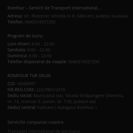
Romfour – Servicii de Transport International...
Adresa:
str. Plutonier Ghiniţă nr.8, Fălticeni, judeţul Suceava
Telefon:
0040374557200
Program de lucru:
Luni-Vineri:
8:00 - 22:00
Sambata:
8:00 - 22:00
Duminica:
8:00 - 22:00
Telefon dispecerat de noapte:
0040374557200
ROMFOUR TUR SRL00
CUI:
16568997
NR.REG.COM.:
J22/2961/2018
Sediu social:
Municipiul Iaşi, Strada Străpungere Silvestru,
nr. 16, tronson 5, parter, bl. T1B, Județul Iaşi
Sediul central:
Falticeni ( Autogara Romfour )
Serviciile companiei noastre
Transport international de persoane