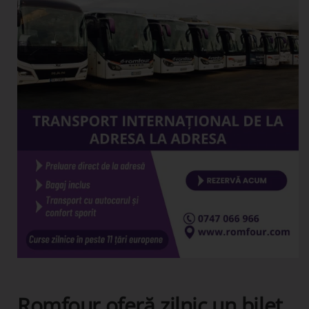
Romfour oferă zilnic un bilet