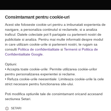
Sediul central
Consimtamant pentru cookie-uri
Falticeni ( Autogara Romfour )
str. Plutonier Ghiniţă nr.8, Fălticeni, judeţul Suceava
Acest site foloseste cookie-uri pentru a imbunatati experienta de
0040374557200
navigare, a personaliza continutul si reclamele, si a analiza
traficul. Datele colectate pot fi partajate cu partenerii nostri de
publicitate si analiza. Pentru mai multe informatii despre modul
Condiții de Transport
in care utilizam cookie-urile si partenerii nostri, te rugam sa
Condițiile de transport colete
consulti
Politica de confidentialitate
si
Termenii si Politica de
Condițiile de transport persone
Confidentialitate Google
.
ANPC
Optiuni:
• Accepta toate cookie-urile: Permite utilizarea cookie-urilor
pentru personalizarea experientei si reclame.
• Refuza cookie-urile neesentiale: Limiteaza cookie-urile la cele
strict necesare pentru functionarea site-ului.
Poti modifica optiunile tale de consimtamant oricand accesand
sectiunea Setari.
SETARI