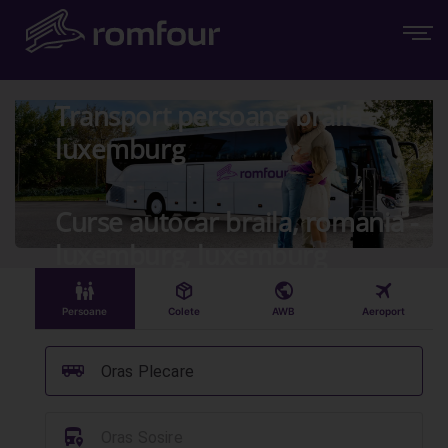
Transport persoane braila -
luxemburg
Curse autocar braila, romania -
luxemburg, luxemburg
󱠣
󰏗
󰇧
󰀝
Persoane
Colete
AWB
Aeroport
󰞠
Oras Plecare
󱈒
Oras Sosire