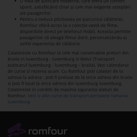
O flotă de autocare moderne, care oferă un confort
sporit, satisfăcând chiar și cele mai exigente așteptări
ale pasagerilor.
Pentru a reduce plictiseala pe parcursul călătoriei,
Romfour oferă acces la o colecție vastă de filme,
disponibile direct pe telefonul mobil. Aceasta permite
pasagerilor să aleagă filmul dorit, personalizându-și
astfel experiența de călătorie.
Calatoreste cu Romfour la cele mai convenabile preturi din
braila in luxemburg - luxemburg si Retur (Transport
autocarul luxemburg - luxemburg – braila). Vezi calendarul
de curse si rezerva acum. Cu Romfour poti calatori de la
adresa la adresa : poti fi preluat de la orice adresa din braila
si poti fi lasat la orice adresa din luxemburg luxemburg.
Calatoreste in conditii de maxima siguranta alaturi de
Romfour.
Vezi si alte curse de transport persoane romania -
luxemburg